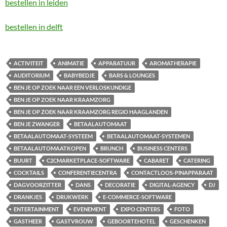
bestellen in leiden
bestellen in delft
ACTIVITEIT
ANIMATIE
APPARATUUR
AROMATHERAPIE
AUDITORIUM
BABYBEDJE
BARS & LOUNGES
BEN JE OP ZOEK NAAR EEN VERLOSKUNDIGE
BEN JE OP ZOEK NAAR KRAAMZORG
BEN JE OP ZOEK NAAR KRAAMZORG REGIO HAAGLANDEN
BEN JE ZWANGER
BETAALAUTOMAAT
BETAALAUTOMAAT-SYSTEEM
BETAALAUTOMAAT-SYSTEMEN
BETAALAUTOMAATKOPEN
BRUNCH
BUSINESS CENTERS
BUURT
C2CMARKETPLACE-SOFTWARE
CABARET
CATERING
COCKTAILS
CONFERENTIECENTRA
CONTACTLOOS-PINAPPARAAT
DAGVOORZITTER
DANS
DECORATIE
DIGITAL-AGENCY
DJ
DRANKJES
DRUKWERK
E-COMMERCE-SOFTWARE
ENTERTAINMENT
EVENEMENT
EXPO CENTERS
FOTO
GASTHEER
GASTVROUW
GEBOORTEHOTEL
GESCHENKEN