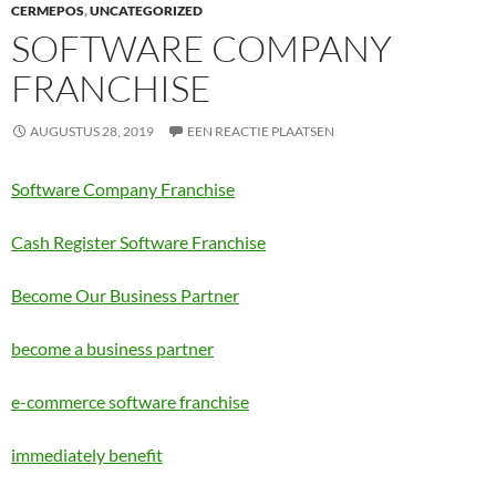
CERMEPOS
,
UNCATEGORIZED
SOFTWARE COMPANY
FRANCHISE
AUGUSTUS 28, 2019
EEN REACTIE PLAATSEN
Software Company Franchise
Cash Register Software Franchise
Become Our Business Partner
become a business partner
e-commerce software franchise
immediately benefit