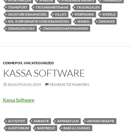
SPORTHALLEN
SPREKER
STADIONS & ARENA'S
TRAININGEN
TRANSPORT
TROUWAMBTENAAR
TROUWZALEN
VACATURE KRAAMZORG
VILLA'S
WEBPAGINA
WERELD
WIL JE INFORMATIE OVER KRAAMZORG
WINKEL
ZWANGER
ZWANGERSCHAP
ZWANGERSCHAPSMAANDEN
CERMEPOS
,
UNCATEGORIZED
KASSA SOFTWARE
AUGUSTUS 10, 2019
EEN REACTIE PLAATSEN
Kassa Software
ACTIVITEIT
ANIMATIE
APPARATUUR
AROMATHERAPIE
AUDITORIUM
BABYBEDJE
BARS & LOUNGES