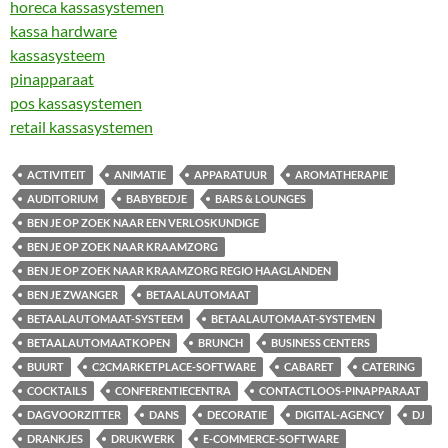
horeca kassasystemen
kassa hardware
kassasysteem
pinapparaat
pos kassasystemen
retail kassasystemen
ACTIVITEIT
ANIMATIE
APPARATUUR
AROMATHERAPIE
AUDITORIUM
BABYBEDJE
BARS & LOUNGES
BEN JE OP ZOEK NAAR EEN VERLOSKUNDIGE
BEN JE OP ZOEK NAAR KRAAMZORG
BEN JE OP ZOEK NAAR KRAAMZORG REGIO HAAGLANDEN
BEN JE ZWANGER
BETAALAUTOMAAT
BETAALAUTOMAAT-SYSTEEM
BETAALAUTOMAAT-SYSTEMEN
BETAALAUTOMAATKOPEN
BRUNCH
BUSINESS CENTERS
BUURT
C2CMARKETPLACE-SOFTWARE
CABARET
CATERING
COCKTAILS
CONFERENTIECENTRA
CONTACTLOOS-PINAPPARAAT
DAGVOORZITTER
DANS
DECORATIE
DIGITAL-AGENCY
DJ
DRANKJES
DRUKWERK
E-COMMERCE-SOFTWARE