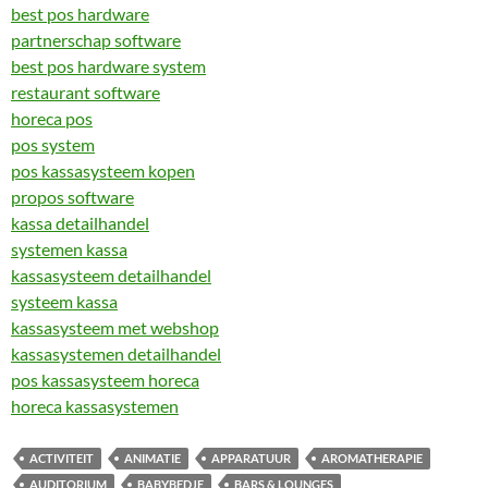
best pos hardware
partnerschap software
best pos hardware system
restaurant software
horeca pos
pos system
pos kassasysteem kopen
propos software
kassa detailhandel
systemen kassa
kassasysteem detailhandel
systeem kassa
kassasysteem met webshop
kassasystemen detailhandel
pos kassasysteem horeca
horeca kassasystemen
ACTIVITEIT
ANIMATIE
APPARATUUR
AROMATHERAPIE
AUDITORIUM
BABYBEDJE
BARS & LOUNGES