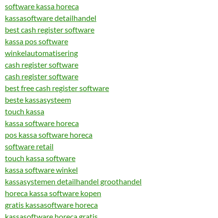
software kassa horeca
kassasoftware detailhandel
best cash register software
kassa pos software
winkelautomatisering
cash register software
cash register software
best free cash register software
beste kassasysteem
touch kassa
kassa software horeca
pos kassa software horeca
software retail
touch kassa software
kassa software winkel
kassasystemen detailhandel groothandel
horeca kassa software kopen
gratis kassasoftware horeca
kassasoftware horeca gratis