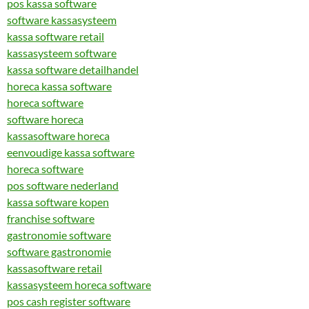
pos kassa software
software kassasysteem
kassa software retail
kassasysteem software
kassa software detailhandel
horeca kassa software
horeca software
software horeca
kassasoftware horeca
eenvoudige kassa software
horeca software
pos software nederland
kassa software kopen
franchise software
gastronomie software
software gastronomie
kassasoftware retail
kassasysteem horeca software
pos cash register software