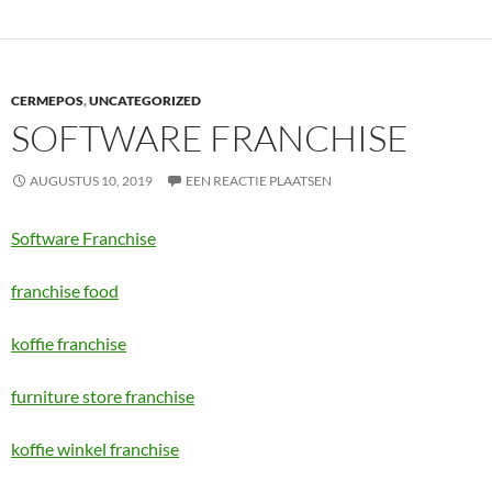
CERMEPOS
,
UNCATEGORIZED
SOFTWARE FRANCHISE
AUGUSTUS 10, 2019
EEN REACTIE PLAATSEN
Software Franchise
franchise food
koffie franchise
furniture store franchise
koffie winkel franchise