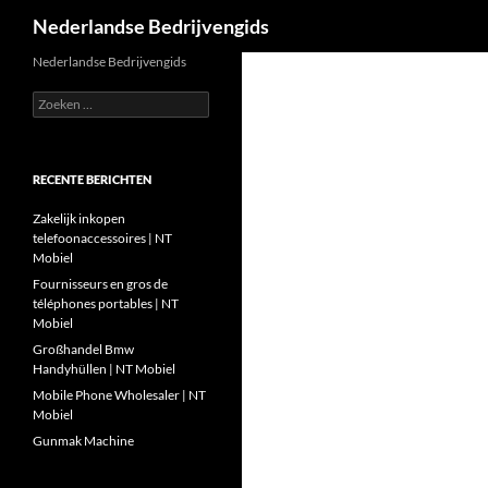
Zoeken
Nederlandse Bedrijvengids
Ga
Nederlandse Bedrijvengids
naar
Zoeken
de
naar:
inhoud
RECENTE BERICHTEN
Zakelijk inkopen
telefoonaccessoires | NT
Mobiel
Fournisseurs en gros de
téléphones portables | NT
Mobiel
Großhandel Bmw
Handyhüllen | NT Mobiel
Mobile Phone Wholesaler | NT
Mobiel
Gunmak Machine