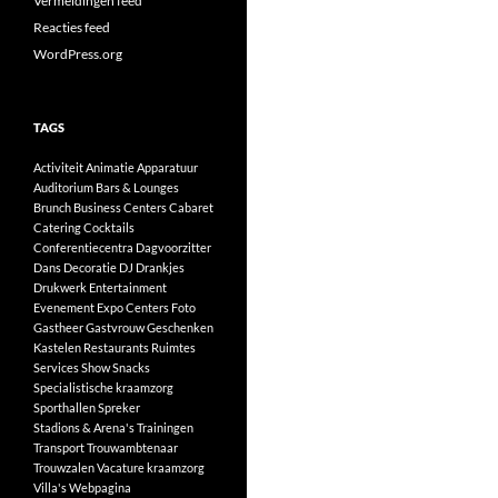
Vermeldingen feed
Reacties feed
WordPress.org
TAGS
Activiteit
Animatie
Apparatuur
Auditorium
Bars & Lounges
Brunch
Business Centers
Cabaret
Catering
Cocktails
Conferentiecentra
Dagvoorzitter
Dans
Decoratie
DJ
Drankjes
Drukwerk
Entertainment
Evenement
Expo Centers
Foto
Gastheer
Gastvrouw
Geschenken
Kastelen
Restaurants
Ruimtes
Services
Show
Snacks
Specialistische kraamzorg
Sporthallen
Spreker
Stadions & Arena's
Trainingen
Transport
Trouwambtenaar
Trouwzalen
Vacature kraamzorg
Villa's
Webpagina