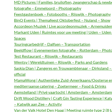
MD Pictures | Families, bruiloften, zwangerschap & newb
fotografie – Emmeloord – Photography
Feestgastenboek – Fotobooths – Rijswijk – Photography
BinQ Events | Themafeest Oktoberfest – Nuland – Show
Accordeon Muziek | Live accordeonmuziek – Arnemuiden
Markant Uden | Ruimtes voor uw meeting | Uden – Uden
Spaces
Touringcarbedrijf – Dalfsen – Transportation
Beeldflow | Evenementen fotografie – Rotterdam – Phot
Test Restaurant – Rijswijk – Restaurants
Wentsy | Wereldtuinen – Rijswijk – Parks and Gardens
Saskia Dian | Zangeres en Trouwambtenaar – Dirksland 
official
MamaWong | Authentieke Zuid-Amerikaans/Oosterse e
mediterraanse catering – Zoetermeer – Food & Drinks
Aemstelland | Privé vaartocht | Amsterdam – Amsterdam 
Drift Wood Distillery | Craft Gin Tasting Experience | Kat
– Katwijk aan Zee – Activity
Van der Valk Hotel Den Haag | Meeting ruimte type 2 (8 t