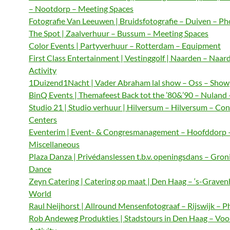
– Nootdorp – Meeting Spaces
Fotografie Van Leeuwen | Bruidsfotografie – Duiven – P
The Spot | Zaalverhuur – Bussum – Meeting Spaces
Color Events | Partyverhuur – Rotterdam – Equipment
First Class Entertainment | Vestinggolf | Naarden – Naar
Activity
1Duizend1Nacht | Vader Abraham lal show – Oss – Show
BinQ Events | Themafeest Back tot the ’80&’90 – Nuland
Studio 21 | Studio verhuur | Hilversum – Hilversum – Co
Centers
Eventerim | Event- & Congresmanagement – Hoofddorp 
Miscellaneous
Plaza Danza | Privédanslessen t.b.v. openingsdans – Gron
Dance
Zeyn Catering | Catering op maat | Den Haag – ‘s-Graven
World
Raul Neijhorst | Allround Mensenfotograaf – Rijswijk – 
Rob Andeweg Produkties | Stadstours in Den Haag – Voo