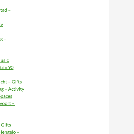
stad –
ty
g –
usic
 t/m 90
cht – Gifts
g – Activity
Spaces
voort –
Gifts
Hengelo –