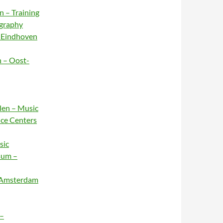
n – Training
ography
– Eindhoven
n – Oost-
rlen – Music
nce Centers
sic
sum –
– Amsterdam
 –