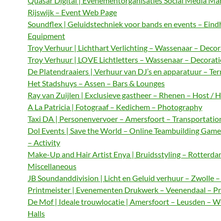
Quasar Digital | Evenementorganisaties Social Media M
Rijswijk – Event Web Page
Soundflex | Geluidstechniek voor bands en events – Ein
Equipment
Troy Verhuur | Lichthart Verlichting – Wassenaar – Decor
Troy Verhuur | LOVE Lichtletters – Wassenaar – Decorat
De Platendraaiers | Verhuur van DJ’s en apparatuur – Te
Het Stadshuys – Assen – Bars & Lounges
Ray van Zuijlen | Exclusieve gastheer – Rhenen – Host / 
A La Patricia | Fotograaf – Kedichem – Photography
Taxi DA | Personenvervoer – Amersfoort – Transportatio
Dol Events | Save the World – Online Teambuilding Gam
– Activity
Make-Up and Hair Artist Enya | Bruidsstyling – Rotterda
Miscellaneous
JB Soundanddivision | Licht en Geluid verhuur – Zwolle 
Printmeister | Evenementen Drukwerk – Veenendaal – Pr
De Mof | Ideale trouwlocatie | Amersfoort – Leusden – 
Halls