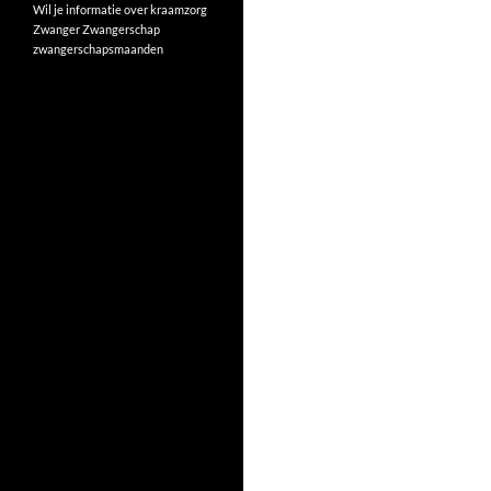
Wil je informatie over kraamzorg
Zwanger
Zwangerschap
zwangerschapsmaanden