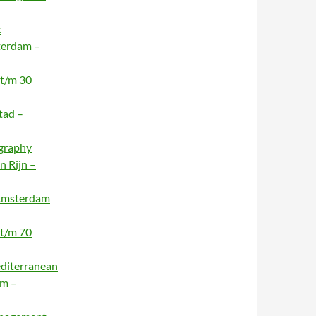
c
terdam –
 t/m 30
tad –
ography
n Rijn –
 Amsterdam
 t/m 70
editerranean
am –