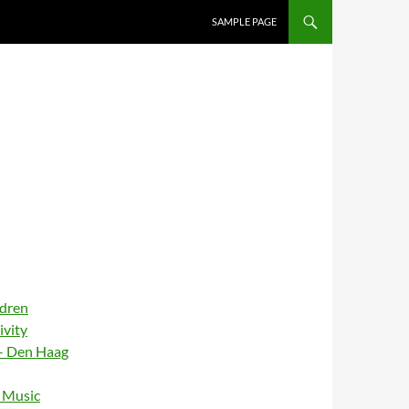
SAMPLE PAGE
ldren
ivity
– Den Haag
– Music