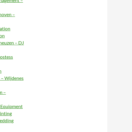
anagement –
dhoven –
ation
ion
rneuzen – DJ
Hostess
n
e – Wijdenes
m –
– Equipment
inting
Wedding