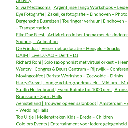
Activity
Silvia Mezzasoma | Argentijnse Tango Workshops – Leide
Eye Fotografie | Zakelijke fotografie – Eindhoven – Phot
Bergensche Busreizen | Touringcar verhuur | Eindhoven 
– Transportation
Elke Dag Feest | Activiteiten in het thema met de kindere
Souburg – Animation
De Frietkar | Verse friet op locatie – Hengelo – Snacks
DAIM | Live DJ-Act – Delft – DJ
Richard Rohi | Solo saxophonist met virtual orkest – Hee
Wentsy | Congres & Beurs Centrum – Rijswijk – Confere
Movingcoffee | Barista Workshop – Zeewolde – Drinks
Harry Greve | Lounge achtergrondmuziek – Midlum – Mu
Studio Hellenbrand | Event Ruimte tot 1000 pers | Bruns
Brunssum – Sport Halls
Aemstelland | Trouwen op een salonboot | Amsterdam 
– Wedding Halls
Top Uitje | Mollenstreken Kids – Breda – Children
Cololors Events | Entertainment voor iedere gelegenheid