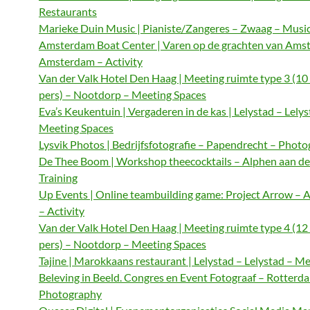
Restaurants
Marieke Duin Music | Pianiste/Zangeres – Zwaag – Musi
Amsterdam Boat Center | Varen op de grachten van Ams
Amsterdam – Activity
Van der Valk Hotel Den Haag | Meeting ruimte type 3 (10
pers) – Nootdorp – Meeting Spaces
Eva’s Keukentuin | Vergaderen in de kas | Lelystad – Lelys
Meeting Spaces
Lysvik Photos | Bedrijfsfotografie – Papendrecht – Phot
De Thee Boom | Workshop theecocktails – Alphen aan de
Training
Up Events | Online teambuilding game: Project Arrow –
– Activity
Van der Valk Hotel Den Haag | Meeting ruimte type 4 (12
pers) – Nootdorp – Meeting Spaces
Tajine | Marokkaans restaurant | Lelystad – Lelystad – M
Beleving in Beeld. Congres en Event Fotograaf – Rotterd
Photography