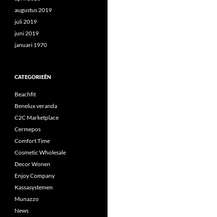
augustus 2019
juli 2019
juni 2019
januari 1970
CATEGORIEËN
Beachfit
Benelux veranda
C2C Marketplace
Cermepos
Comfort Time
Cosmetic Wholesale
Decor Wonen
Enjoy Company
Kassasystemen
Munazzo
News