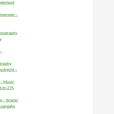
ederland
rmerveer –
hotography
y
 –
ography
nsdrecht –
 – Music
 t/m 275
n – Snacks
otography