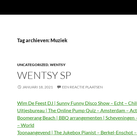
Tag archieven: Muziek
UNCATEGORIZED
,
WENTSY
WENTSY SP
JANUARI 18, 2021
EEN REACTIE PLAATSEN
Wim De Feest DJ | Sunny Funny Disco Show – Echt – Chi
Uitjesbureau | The Online Pump Quiz – Amsterdam – Act
Boomerang Beach | BBQ arrangementen | Scheveningen 
– World
Toonaangevend | The Jukebox Pianist – Berkel-Enschot 