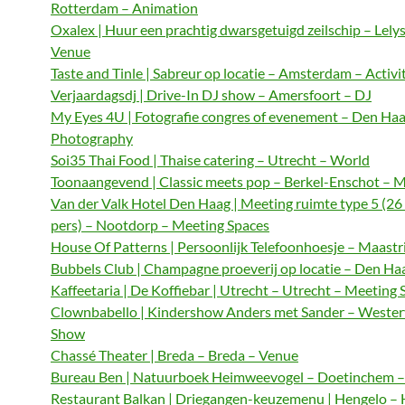
Rotterdam – Animation
Oxalex | Huur een prachtig dwarsgetuigd zeilschip – Lely
Venue
Taste and Tinle | Sabreur op locatie – Amsterdam – Activi
Verjaardagsdj | Drive-In DJ show – Amersfoort – DJ
My Eyes 4U | Fotografie congres of evenement – Den Haa
Photography
Soi35 Thai Food | Thaise catering – Utrecht – World
Toonaangevend | Classic meets pop – Berkel-Enschot – M
Van der Valk Hotel Den Haag | Meeting ruimte type 5 (26
pers) – Nootdorp – Meeting Spaces
House Of Patterns | Persoonlijk Telefoonhoesje – Maastri
Bubbels Club | Champagne proeverij op locatie – Den Haa
Kaffeetaria | De Koffiebar | Utrecht – Utrecht – Meeting 
Clownbabello | Kindershow Anders met Sander – Wester
Show
Chassé Theater | Breda – Breda – Venue
Bureau Ben | Natuurboek Heimweevogel – Doetinchem – 
Restaurant Balkan | Driegangen-keuzemenu | Hengelo – 