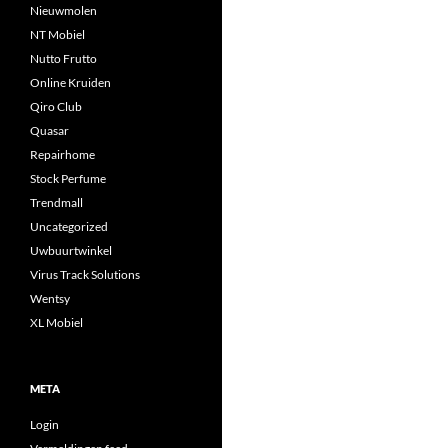
Nieuwmolen
NT Mobiel
Nutto Frutto
Online Kruiden
Qiro Club
Quasar
Repairhome
Stock Perfume
Trendmall
Uncategorized
Uwbuurtwinkel
Virus Track Solutions
Wentsy
XL Mobiel
META
Login