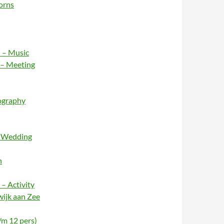
orns
 – Music
 – Meeting
ography
– Wedding
n
– Activity
wijk aan Zee
/m 12 pers)