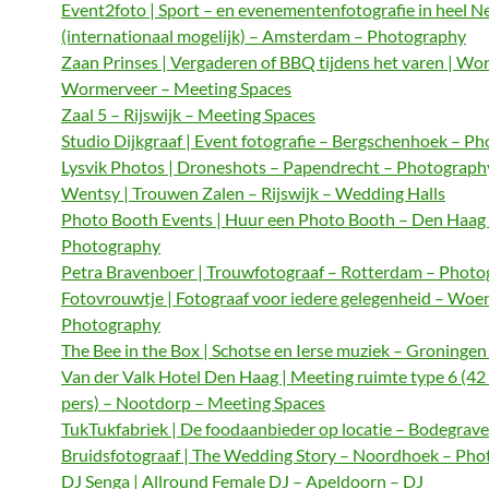
Event2foto | Sport – en evenementenfotografie in heel N
(internationaal mogelijk) – Amsterdam – Photography
Zaan Prinses | Vergaderen of BBQ tijdens het varen | Wo
Wormerveer – Meeting Spaces
Zaal 5 – Rijswijk – Meeting Spaces
Studio Dijkgraaf | Event fotografie – Bergschenhoek – P
Lysvik Photos | Droneshots – Papendrecht – Photograph
Wentsy | Trouwen Zalen – Rijswijk – Wedding Halls
Photo Booth Events | Huur een Photo Booth – Den Haag
Photography
Petra Bravenboer | Trouwfotograaf – Rotterdam – Phot
Fotovrouwtje | Fotograaf voor iedere gelegenheid – Woe
Photography
The Bee in the Box | Schotse en Ierse muziek – Groningen
Van der Valk Hotel Den Haag | Meeting ruimte type 6 (42
pers) – Nootdorp – Meeting Spaces
TukTukfabriek | De foodaanbieder op locatie – Bodegrave
Bruidsfotograaf | The Wedding Story – Noordhoek – Ph
DJ Senga | Allround Female DJ – Apeldoorn – DJ