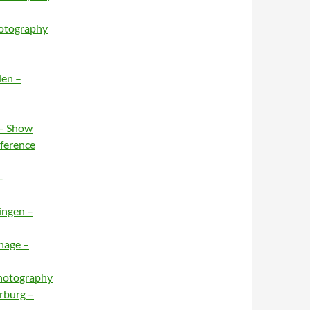
hotography
den –
 – Show
nference
–
ingen –
hage –
Photography
rburg –