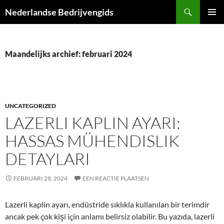
Ga
Zoeken
Nederlandse Bedrijvengids
naar
PRIMAI
de
MENU
inhoud
Maandelijks archief: februari 2024
UNCATEGORIZED
LAZERLI KAPLIN AYARI:
HASSAS MÜHENDISLIK
DETAYLARI
FEBRUARI 28, 2024
EEN REACTIE PLAATSEN
Lazerli kaplin ayarı, endüstride sıklıkla kullanılan bir terimdir
ancak pek çok kişi için anlamı belirsiz olabilir. Bu yazıda, lazerli