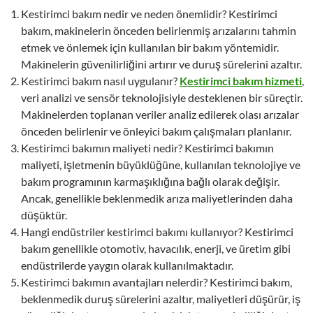
Kestirimci bakım nedir ve neden önemlidir? Kestirimci
bakım, makinelerin önceden belirlenmiş arızalarını tahmin
etmek ve önlemek için kullanılan bir bakım yöntemidir.
Makinelerin güvenilirliğini artırır ve duruş sürelerini azaltır.
Kestirimci bakım nasıl uygulanır?
Kestirimci bakım hizmeti
,
veri analizi ve sensör teknolojisiyle desteklenen bir süreçtir.
Makinelerden toplanan veriler analiz edilerek olası arızalar
önceden belirlenir ve önleyici bakım çalışmaları planlanır.
Kestirimci bakımın maliyeti nedir? Kestirimci bakımın
maliyeti, işletmenin büyüklüğüne, kullanılan teknolojiye ve
bakım programının karmaşıklığına bağlı olarak değişir.
Ancak, genellikle beklenmedik arıza maliyetlerinden daha
düşüktür.
Hangi endüstriler kestirimci bakımı kullanıyor? Kestirimci
bakım genellikle otomotiv, havacılık, enerji, ve üretim gibi
endüstrilerde yaygın olarak kullanılmaktadır.
Kestirimci bakımın avantajları nelerdir? Kestirimci bakım,
beklenmedik duruş sürelerini azaltır, maliyetleri düşürür, iş