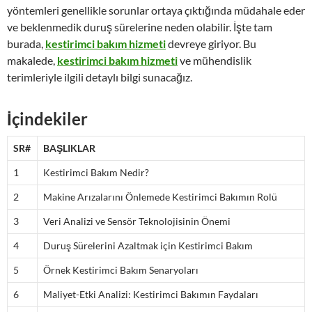
yöntemleri genellikle sorunlar ortaya çıktığında müdahale eder
ve beklenmedik duruş sürelerine neden olabilir. İşte tam
burada,
kestirimci bakım hizmeti
devreye giriyor. Bu
makalede,
kestirimci bakım hizmeti
ve mühendislik
terimleriyle ilgili detaylı bilgi sunacağız.
İçindekiler
SR#
BAŞLIKLAR
1
Kestirimci Bakım Nedir?
2
Makine Arızalarını Önlemede Kestirimci Bakımın Rolü
3
Veri Analizi ve Sensör Teknolojisinin Önemi
4
Duruş Sürelerini Azaltmak için Kestirimci Bakım
5
Örnek Kestirimci Bakım Senaryoları
6
Maliyet-Etki Analizi: Kestirimci Bakımın Faydaları