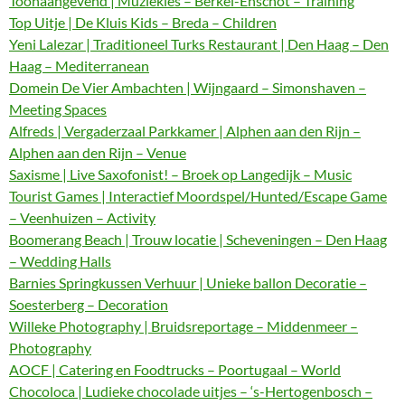
Toonaangevend | Muziekles – Berkel-Enschot – Training
Top Uitje | De Kluis Kids – Breda – Children
Yeni Lalezar | Traditioneel Turks Restaurant | Den Haag – Den
Haag – Mediterranean
Domein De Vier Ambachten | Wijngaard – Simonshaven –
Meeting Spaces
Alfreds | Vergaderzaal Parkkamer | Alphen aan den Rijn –
Alphen aan den Rijn – Venue
Saxisme | Live Saxofonist! – Broek op Langedijk – Music
Tourist Games | Interactief Moordspel/Hunted/Escape Game
– Veenhuizen – Activity
Boomerang Beach | Trouw locatie | Scheveningen – Den Haag
– Wedding Halls
Barnies Springkussen Verhuur | Unieke ballon Decoratie –
Soesterberg – Decoration
Willeke Photography | Bruidsreportage – Middenmeer –
Photography
AOCF | Catering en Foodtrucks – Poortugaal – World
Chocoloca | Ludieke chocolade uitjes – ‘s-Hertogenbosch –