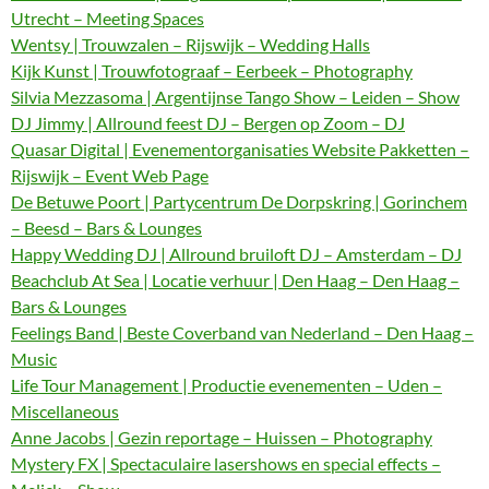
Utrecht – Meeting Spaces
Wentsy | Trouwzalen – Rijswijk – Wedding Halls
Kijk Kunst | Trouwfotograaf – Eerbeek – Photography
Silvia Mezzasoma | Argentijnse Tango Show – Leiden – Show
DJ Jimmy | Allround feest DJ – Bergen op Zoom – DJ
Quasar Digital | Evenementorganisaties Website Pakketten –
Rijswijk – Event Web Page
De Betuwe Poort | Partycentrum De Dorpskring | Gorinchem
– Beesd – Bars & Lounges
Happy Wedding DJ | Allround bruiloft DJ – Amsterdam – DJ
Beachclub At Sea | Locatie verhuur | Den Haag – Den Haag –
Bars & Lounges
Feelings Band | Beste Coverband van Nederland – Den Haag –
Music
Life Tour Management | Productie evenementen – Uden –
Miscellaneous
Anne Jacobs | Gezin reportage – Huissen – Photography
Mystery FX | Spectaculaire lasershows en special effects –