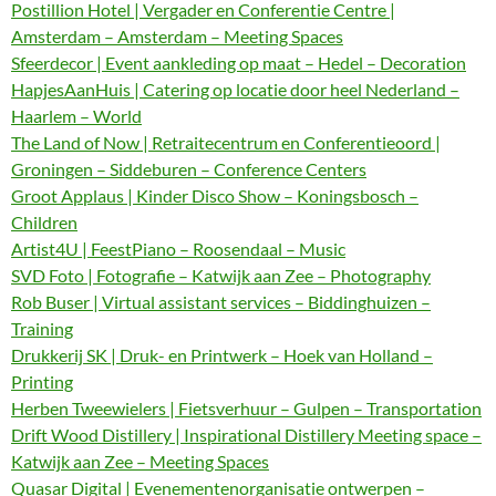
Postillion Hotel | Vergader en Conferentie Centre |
Amsterdam – Amsterdam – Meeting Spaces
Sfeerdecor | Event aankleding op maat – Hedel – Decoration
HapjesAanHuis | Catering op locatie door heel Nederland –
Haarlem – World
The Land of Now | Retraitecentrum en Conferentieoord |
Groningen – Siddeburen – Conference Centers
Groot Applaus | Kinder Disco Show – Koningsbosch –
Children
Artist4U | FeestPiano – Roosendaal – Music
SVD Foto | Fotografie – Katwijk aan Zee – Photography
Rob Buser | Virtual assistant services – Biddinghuizen –
Training
Drukkerij SK | Druk- en Printwerk – Hoek van Holland –
Printing
Herben Tweewielers | Fietsverhuur – Gulpen – Transportation
Drift Wood Distillery | Inspirational Distillery Meeting space –
Katwijk aan Zee – Meeting Spaces
Quasar Digital | Evenementenorganisatie ontwerpen –