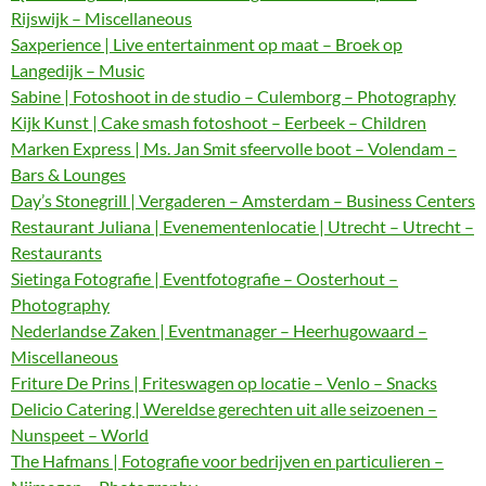
Rijswijk – Miscellaneous
Saxperience | Live entertainment op maat – Broek op
Langedijk – Music
Sabine | Fotoshoot in de studio – Culemborg – Photography
Kijk Kunst | Cake smash fotoshoot – Eerbeek – Children
Marken Express | Ms. Jan Smit sfeervolle boot – Volendam –
Bars & Lounges
Day’s Stonegrill | Vergaderen – Amsterdam – Business Centers
Restaurant Juliana | Evenementenlocatie | Utrecht – Utrecht –
Restaurants
Sietinga Fotografie | Eventfotografie – Oosterhout –
Photography
Nederlandse Zaken | Eventmanager – Heerhugowaard –
Miscellaneous
Friture De Prins | Friteswagen op locatie – Venlo – Snacks
Delicio Catering | Wereldse gerechten uit alle seizoenen –
Nunspeet – World
The Hafmans | Fotografie voor bedrijven en particulieren –