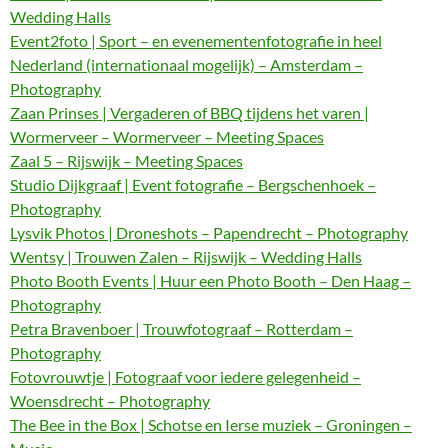
Wedding Halls
Event2foto | Sport – en evenementenfotografie in heel
Nederland (internationaal mogelijk) – Amsterdam –
Photography
Zaan Prinses | Vergaderen of BBQ tijdens het varen |
Wormerveer – Wormerveer – Meeting Spaces
Zaal 5 – Rijswijk – Meeting Spaces
Studio Dijkgraaf | Event fotografie – Bergschenhoek –
Photography
Lysvik Photos | Droneshots – Papendrecht – Photography
Wentsy | Trouwen Zalen – Rijswijk – Wedding Halls
Photo Booth Events | Huur een Photo Booth – Den Haag –
Photography
Petra Bravenboer | Trouwfotograaf – Rotterdam –
Photography
Fotovrouwtje | Fotograaf voor iedere gelegenheid –
Woensdrecht – Photography
The Bee in the Box | Schotse en Ierse muziek – Groningen –