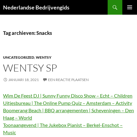
Ga
Zoeken
Nederlandse Bedrijvengids
naar
PRIMAI
de
MENU
inhoud
Tag archieven: Snacks
UNCATEGORIZED
,
WENTSY
WENTSY SP
JANUARI 18, 2021
EEN REACTIE PLAATSEN
Wim De Feest DJ | Sunny Funny Disco Show – Echt – Children
Uitjesbureau | The Online Pump Quiz – Amsterdam – Activity
Boomerang Beach | BBQ arrangementen | Scheveningen – Den
Haag – World
Toonaangevend | The Jukebox Pianist – Berkel-Enschot –
Music