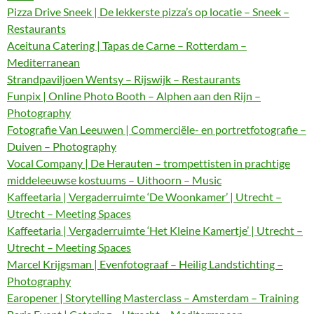
Pizza Drive Sneek | De lekkerste pizza’s op locatie – Sneek –
Restaurants
Aceituna Catering | Tapas de Carne – Rotterdam –
Mediterranean
Strandpaviljoen Wentsy – Rijswijk – Restaurants
Funpix | Online Photo Booth – Alphen aan den Rijn –
Photography
Fotografie Van Leeuwen | Commerciële- en portretfotografie –
Duiven – Photography
Vocal Company | De Herauten – trompettisten in prachtige
middeleeuwse kostuums – Uithoorn – Music
Kaffeetaria | Vergaderruimte ‘De Woonkamer’ | Utrecht –
Utrecht – Meeting Spaces
Kaffeetaria | Vergaderruimte ‘Het Kleine Kamertje’ | Utrecht –
Utrecht – Meeting Spaces
Marcel Krijgsman | Evenfotograaf – Heilig Landstichting –
Photography
Earopener | Storytelling Masterclass – Amsterdam – Training