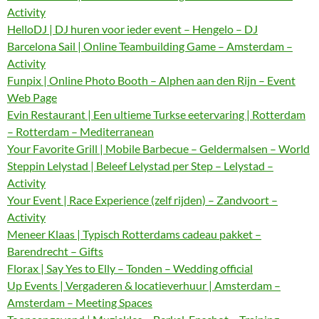
Activity
HelloDJ | DJ huren voor ieder event – Hengelo – DJ
Barcelona Sail | Online Teambuilding Game – Amsterdam –
Activity
Funpix | Online Photo Booth – Alphen aan den Rijn – Event
Web Page
Evin Restaurant | Een ultieme Turkse eetervaring | Rotterdam
– Rotterdam – Mediterranean
Your Favorite Grill | Mobile Barbecue – Geldermalsen – World
Steppin Lelystad | Beleef Lelystad per Step – Lelystad –
Activity
Your Event | Race Experience (zelf rijden) – Zandvoort –
Activity
Meneer Klaas | Typisch Rotterdams cadeau pakket –
Barendrecht – Gifts
Florax | Say Yes to Elly – Tonden – Wedding official
Up Events | Vergaderen & locatieverhuur | Amsterdam –
Amsterdam – Meeting Spaces