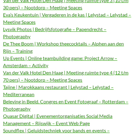
Van der Valk Hotel Den Haag | Meeting ruimte type 3 (10 t/m
30 pers) – Nootdorp – Meeting Spaces
Eva’s Keukentuin | Vergaderen in de kas | Lelystad – Lelystad –
Meeting Spaces
Lysvik Photos | Bedrijfsfotografie – Papendrecht –
Photography
De Thee Boom | Workshop theecocktails – Alphen aan den
Rijn – Training
Up Events | Online teambuilding game: Project Arrow –
Amsterdam – Activity
Van der Valk Hotel Den Haag | Meeting ruimte type 4 (12 t/m
70 pers) – Nootdorp – Meeting Spaces
Tajine | Marokkaans restaurant | Lelystad – Lelystad –
Mediterranean
Beleving in Beeld. Congres en Event Fotograaf – Rotterdam –
Photography
Quasar Digital | Evenementorganisaties Social Media
Management – Rijswijk – Event Web Page
Soundflex | Geluidstechniek voor bands en events –