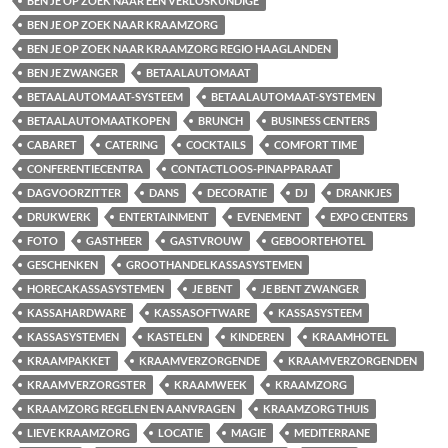
BEN JE OP ZOEK NAAR EEN VERLOSKUNDIGE
BEN JE OP ZOEK NAAR KRAAMZORG
BEN JE OP ZOEK NAAR KRAAMZORG REGIO HAAGLANDEN
BEN JE ZWANGER
BETAALAUTOMAAT
BETAALAUTOMAAT-SYSTEEM
BETAALAUTOMAAT-SYSTEMEN
BETAALAUTOMAATKOPEN
BRUNCH
BUSINESS CENTERS
CABARET
CATERING
COCKTAILS
COMFORT TIME
CONFERENTIECENTRA
CONTACTLOOS-PINAPPARAAT
DAGVOORZITTER
DANS
DECORATIE
DJ
DRANKJES
DRUKWERK
ENTERTAINMENT
EVENEMENT
EXPO CENTERS
FOTO
GASTHEER
GASTVROUW
GEBOORTEHOTEL
GESCHENKEN
GROOTHANDELKASSASYSTEMEN
HORECAKASSASYSTEMEN
JE BENT
JE BENT ZWANGER
KASSAHARDWARE
KASSASOFTWARE
KASSASYSTEEM
KASSASYSTEMEN
KASTELEN
KINDEREN
KRAAMHOTEL
KRAAMPAKKET
KRAAMVERZORGENDE
KRAAMVERZORGENDEN
KRAAMVERZORGSTER
KRAAMWEEK
KRAAMZORG
KRAAMZORG REGELEN EN AANVRAGEN
KRAAMZORG THUIS
LIEVE KRAAMZORG
LOCATIE
MAGIE
MEDITERRANE