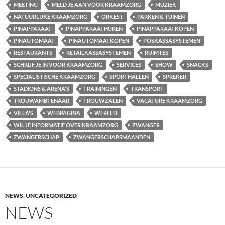
MEETING
MELD JE AAN VOOR KRAAMZORG
MUZIEK
NATUURLIJKE KRAAMZORG
ORKEST
PARKEN & TUINEN
PINAPPARAAT
PINAPPARAATHUREN
PINAPPARAATKOPEN
PINAUTOMAAT
PINAUTOMAATKOPEN
POSKASSASYSTEMEN
RESTAURANTS
RETAILKASSASYSTEMEN
RUIMTES
SCHRIJF JE IN VOOR KRAAMZORG
SERVICES
SHOW
SNACKS
SPECIALISTISCHE KRAAMZORG
SPORTHALLEN
SPREKER
STADIONS & ARENA'S
TRAININGEN
TRANSPORT
TROUWAMBTENAAR
TROUWZALEN
VACATURE KRAAMZORG
VILLA'S
WEBPAGINA
WERELD
WIL JE INFORMATIE OVER KRAAMZORG
ZWANGER
ZWANGERSCHAP
ZWANGERSCHAPSMAANDEN
NEWS
,
UNCATEGORIZED
NEWS