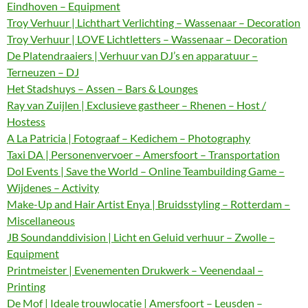
Eindhoven – Equipment
Troy Verhuur | Lichthart Verlichting – Wassenaar – Decoration
Troy Verhuur | LOVE Lichtletters – Wassenaar – Decoration
De Platendraaiers | Verhuur van DJ’s en apparatuur –
Terneuzen – DJ
Het Stadshuys – Assen – Bars & Lounges
Ray van Zuijlen | Exclusieve gastheer – Rhenen – Host /
Hostess
A La Patricia | Fotograaf – Kedichem – Photography
Taxi DA | Personenvervoer – Amersfoort – Transportation
Dol Events | Save the World – Online Teambuilding Game –
Wijdenes – Activity
Make-Up and Hair Artist Enya | Bruidsstyling – Rotterdam –
Miscellaneous
JB Soundanddivision | Licht en Geluid verhuur – Zwolle –
Equipment
Printmeister | Evenementen Drukwerk – Veenendaal –
Printing
De Mof | Ideale trouwlocatie | Amersfoort – Leusden –