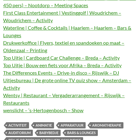
450 pers) – Nootdorp – Meeting Spaces
First Class Entertainment | Vestinggolf | Woudrichem –
Woudrichem – Activity
Waterline | Coffee & Cocktails | Haarlem – Haarlem – Bars &
Lounges
Drukwerkoffice | Flyers, textiel en spandoeken op maat –
Oldenzaal – Printing
Top Uitje | Cardboard Car Challenge – Breda – Activity
Top Uitje | Bouw een fiets voor Afrika – Breda – Activity
The Differences Events – Drive-in disco – Rijswijk – DJ
Uitjesbureau | De grote online TV quiz show – Amsterdam –
Activity
Wentsy | Restaurant – Vergaderarrangement – Rijswijk –
Restaurants
wenslicht – ‘s-Hertogenbosch – Show
ACTIVITEIT
ANIMATIE
APPARATUUR
AROMATHERAPIE
AUDITORIUM
BABYBEDJE
BARS & LOUNGES