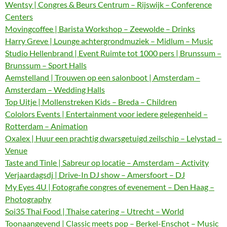
Wentsy | Congres & Beurs Centrum – Rijswijk – Conference
Centers
Movingcoffee | Barista Workshop – Zeewolde – Drinks
Harry Greve | Lounge achtergrondmuziek – Midlum – Music
Studio Hellenbrand | Event Ruimte tot 1000 pers | Brunssum –
Brunssum – Sport Halls
Aemstelland | Trouwen op een salonboot | Amsterdam –
Amsterdam – Wedding Halls
Top Uitje | Mollenstreken Kids – Breda – Children
Cololors Events | Entertainment voor iedere gelegenheid –
Rotterdam – Animation
Oxalex | Huur een prachtig dwarsgetuigd zeilschip – Lelystad –
Venue
Taste and Tinle | Sabreur op locatie – Amsterdam – Activity
Verjaardagsdj | Drive-In DJ show – Amersfoort – DJ
My Eyes 4U | Fotografie congres of evenement – Den Haag –
Photography
Soi35 Thai Food | Thaise catering – Utrecht – World
Toonaangevend | Classic meets pop – Berkel-Enschot – Music