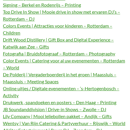
Signing – Berkel en Rodenrijs – Printing
Top Drive In Show | Mooie drive in show met ervaren DJ’s –
Rotterdam – DJ
Colors Events | Attracties voor kinderen – Rotterdam –
Children
Drift Wood Distillery | Gift Box and Digital Experience –
Katwijk aan Zee – Gifts
Fotografia | Bruidsfotograaf – Rotterdam – Photography
Color Events | Catering voor al uw evenementen – Rotterdam
– World
De Polderij | Vergaderboerderij in het groen | Maassluis –
Maassluis – Meeting Spaces
Online uitjes / Digitale evenementen – ‘s-Hertogenbosch –
Activity
Drukwerk , spandoeken en posters – Den Haag – Printing
JB Soundanddivision | Drive-in Shows – Zwolle – DJ
Lily Company | Mooi leliebollen pakket – Andijk – Gifts
Wentsy | Van Rijn Catering & Partyverhuur – Rijswijk – World