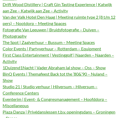
Drift Wood Distillery | Craft Gin Tasting Experience | Katwijk
aan Zee – Katwijk aan Zee – Activity
Van der Valk Hotel Den Haag | Meeting ruimte type 2 (8 t/m 12
pers) – Nootdorp – Meeting Spaces
Fotografie Van Leeuwen | Bruidsfotografie – Duiven –
Photography
The Spot | Zaalverhuur – Bussum – Meeting Spaces
Color Events | Partyverhuur – Rotterdam – Equipment
First Class Entertainment | Vestinggolf | Naarden – Naarden –
Activity
1Duizend1Nacht | Vader Abraham lal show – Oss – Show
BinQ Events | Themafeest Back tot the ’80&’90 – Nuland –
Show
Studio 21 | Studio verhuur | Hilversum – Hilversum –
Conference Centers
Eventerim | Event- & Congresmanagement – Hoofddorp –
Miscellaneous
Plaza Danza | Privédanslessen t.b.v. openingsdans – Groningen