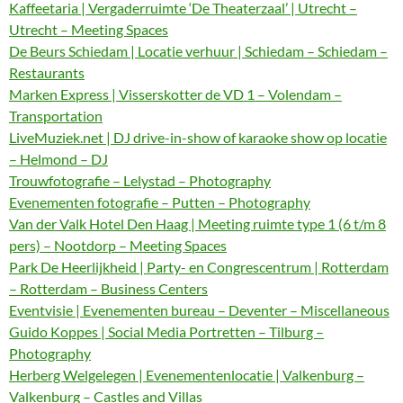
Kaffeetaria | Vergaderruimte ‘De Theaterzaal’ | Utrecht –
Utrecht – Meeting Spaces
De Beurs Schiedam | Locatie verhuur | Schiedam – Schiedam –
Restaurants
Marken Express | Visserskotter de VD 1 – Volendam –
Transportation
LiveMuziek.net | DJ drive-in-show of karaoke show op locatie
– Helmond – DJ
Trouwfotografie – Lelystad – Photography
Evenementen fotografie – Putten – Photography
Van der Valk Hotel Den Haag | Meeting ruimte type 1 (6 t/m 8
pers) – Nootdorp – Meeting Spaces
Park De Heerlijkheid | Party- en Congrescentrum | Rotterdam
– Rotterdam – Business Centers
Eventvisie | Evenementen bureau – Deventer – Miscellaneous
Guido Koppes | Social Media Portretten – Tilburg –
Photography
Herberg Welgelegen | Evenementenlocatie | Valkenburg –
Valkenburg – Castles and Villas