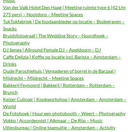
Music
Van der Valk Hotel Den Haag | Meeting ruimte type 6 (42 t/m
275 pers) – Nootdorp – Meeting Spaces
TukTukfabriek | De foodaanbieder op locatie – Bodegraven –
Snacks
Bruidsfotograaf | The Wedding Story – Noordhoek –
Photography
DJ Senga | Allround Female DJ – Apeldoorn – DJ
Caffe Delizia | Koffie op locatie incl. Barista – Amsterdam –
Drinks
Oude Parochiehuis | Vergaderen of borrel in de Barzaal |
Mijdrecht – Mijdrecht – Meeting Spaces
Bakkerij Feynoord | Bakkerij | Rotterdam – Rotterdam –
Brunch
Keizer Culinair | Kookworkshop | Amsterdam – Amsterdam –
World
De Fotohoek | Huur een photobooth – Weert – Photography
Vokko | Accordeonist | Alkmaar – De Rijp – Music
Uitjesbureau | Online teamuitje – Amsterdam – Activity