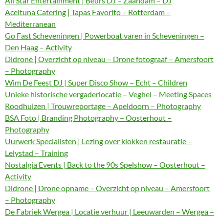
All Star Entertainment | Beurs DJ – Zaandam – DJ
Aceituna Catering | Tapas Favorito – Rotterdam –
Mediterranean
Go Fast Scheveningen | Powerboat varen in Scheveningen –
Den Haag – Activity
Didrone | Overzicht op niveau – Drone fotograaf – Amersfoort
– Photography
Wim De Feest DJ | Super Disco Show – Echt – Children
Unieke historische vergaderlocatie – Veghel – Meeting Spaces
Roodhuizen | Trouwreportage – Apeldoorn – Photography
BSA Foto | Branding Photography – Oosterhout –
Photography
Uurwerk Specialisten | Lezing over klokken restauratie –
Lelystad – Training
Nostalgia Events | Back to the 90s Spelshow – Oosterhout –
Activity
Didrone | Drone opname – Overzicht op niveau – Amersfoort
– Photography
De Fabriek Wergea | Locatie verhuur | Leeuwarden – Wergea –