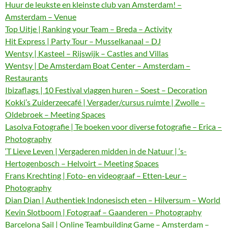
Huur de leukste en kleinste club van Amsterdam! –
Amsterdam – Venue
Top Uitje | Ranking your Team – Breda – Activity
Hit Express | Party Tour – Musselkanaal – DJ
Wentsy | Kasteel – Rijswijk – Castles and Villas
Wentsy | De Amsterdam Boat Center – Amsterdam –
Restaurants
Ibizaflags | 10 Festival vlaggen huren – Soest – Decoration
Kokki’s Zuiderzeecafé | Vergader/cursus ruimte | Zwolle –
Oldebroek – Meeting Spaces
Lasolva Fotografie | Te boeken voor diverse fotografie – Erica –
Photography
‘T Lieve Leven | Vergaderen midden in de Natuur | ‘s-
Hertogenbosch – Helvoirt – Meeting Spaces
Frans Krechting | Foto- en videograaf – Etten-Leur –
Photography
Dian Dian | Authentiek Indonesisch eten – Hilversum – World
Kevin Slotboom | Fotograaf – Gaanderen – Photography
Barcelona Sail | Online Teambuilding Game – Amsterdam –