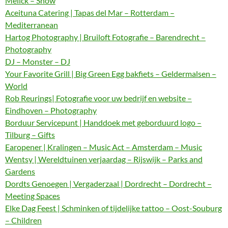
Melick – Show
Aceituna Catering | Tapas del Mar – Rotterdam –
Mediterranean
Hartog Photography | Bruiloft Fotografie – Barendrecht –
Photography
DJ – Monster – DJ
Your Favorite Grill | Big Green Egg bakfiets – Geldermalsen –
World
Rob Reurings| Fotografie voor uw bedrijf en website –
Eindhoven – Photography
Borduur Servicepunt | Handdoek met geborduurd logo –
Tilburg – Gifts
Earopener | Kralingen – Music Act – Amsterdam – Music
Wentsy | Wereldtuinen verjaardag – Rijswijk – Parks and
Gardens
Dordts Genoegen | Vergaderzaal | Dordrecht – Dordrecht –
Meeting Spaces
Elke Dag Feest | Schminken of tijdelijke tattoo – Oost-Souburg
– Children