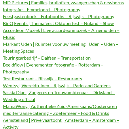
MD Pictures | Families, bruiloften, zwangerschap & newborns
fotografie – Emmeloord – Photography
Feestgastenboek – Fotobooths – Rijswijk – Photography
BinQ Events | Themafeest Oktoberfest – Nuland – Show
Accordeon Muziek | Live accordeonmuziek – Arnemuiden –
Music
Markant Uden | Ruimtes voor uw meeting | Uden – Uden –
Meeting Spaces
Touringcarbedrijf – Dalfsen – Transportation
Beeldflow | Evenementen fotografie – Rotterdam –
Photography
Test Restaurant – Rijswijk – Restaurants
Wentsy | Wereldtuinen – Rijswijk – Parks and Gardens
Saskia Dian | Zangeres en Trouwambtenaar – Dirksland –
Wedding official
MamaWong | Authentieke Zuid-Amerikaans/Oosterse en
mediterraanse catering – Zoetermeer – Food & Drinks
Aemstelland | Privé vaartocht | Amsterdam – Amsterdam –
Activity