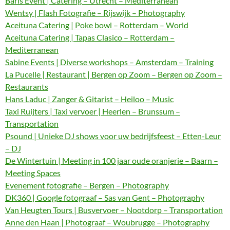
Baris Event | Catering – Utrecht – Mediterranean
Wentsy | Flash Fotografie – Rijswijk – Photography
Aceituna Catering | Poke bowl – Rotterdam – World
Aceituna Catering | Tapas Clasico – Rotterdam –
Mediterranean
Sabine Events | Diverse workshops – Amsterdam – Training
La Pucelle | Restaurant | Bergen op Zoom – Bergen op Zoom –
Restaurants
Hans Laduc | Zanger & Gitarist – Heiloo – Music
Taxi Ruijters | Taxi vervoer | Heerlen – Brunssum –
Transportation
Psound | Unieke DJ shows voor uw bedrijfsfeest – Etten-Leur
– DJ
De Wintertuin | Meeting in 100 jaar oude oranjerie – Baarn –
Meeting Spaces
Evenement fotografie – Bergen – Photography
DK360 | Google fotograaf – Sas van Gent – Photography
Van Heugten Tours | Busvervoer – Nootdorp – Transportation
Anne den Haan | Photograaf – Woubrugge – Photography