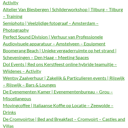
Activity
Altelier Van Biesbergen | Schilderworkshop | Tilburg – Tilburg
– Training
Semiphoto | Veelzijdige fotograaf – Amsterdam –
Photography
Perfect Sound Division | Verhuur van Professionele
Audiovisuele apparatuur – Amstelveen – Equipment
Boomerang Beach | Unieke vergaderruimte op het strand |
Scheveningen – Den Haag – Meeting Spaces
Dol Events | Red ons Kerstfeest online hybride teamuitje –
Wijdenes – Activity
Wentsy Zaalverhuur | Zakelijk & Particulieren events | Rijswijk
– Rijswijk – Bars & Lounges
De Evenementen Kamer | Evenementenbureau – Grou –
Miscellaneous
Movingcoffee | Italiaanse Koffie op Locatie – Zeewolde –
Drinks
De Cromvoirtse | Bed and Breakfast – Cromvoirt – Castles and
Villas