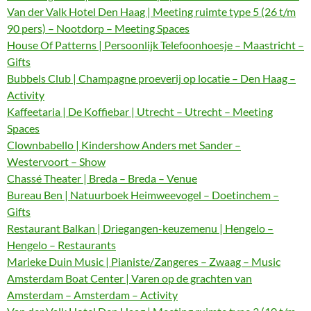
Van der Valk Hotel Den Haag | Meeting ruimte type 5 (26 t/m
90 pers) – Nootdorp – Meeting Spaces
House Of Patterns | Persoonlijk Telefoonhoesje – Maastricht –
Gifts
Bubbels Club | Champagne proeverij op locatie – Den Haag –
Activity
Kaffeetaria | De Koffiebar | Utrecht – Utrecht – Meeting
Spaces
Clownbabello | Kindershow Anders met Sander –
Westervoort – Show
Chassé Theater | Breda – Breda – Venue
Bureau Ben | Natuurboek Heimweevogel – Doetinchem –
Gifts
Restaurant Balkan | Driegangen-keuzemenu | Hengelo –
Hengelo – Restaurants
Marieke Duin Music | Pianiste/Zangeres – Zwaag – Music
Amsterdam Boat Center | Varen op de grachten van
Amsterdam – Amsterdam – Activity