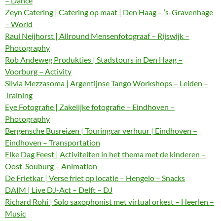
– Dance
Zeyn Catering | Catering op maat | Den Haag – ‘s-Gravenhage
– World
Raul Neijhorst | Allround Mensenfotograaf – Rijswijk –
Photography
Rob Andeweg Produkties | Stadstours in Den Haag –
Voorburg – Activity
Silvia Mezzasoma | Argentijnse Tango Workshops – Leiden –
Training
Eye Fotografie | Zakelijke fotografie – Eindhoven –
Photography
Bergensche Busreizen | Touringcar verhuur | Eindhoven –
Eindhoven – Transportation
Elke Dag Feest | Activiteiten in het thema met de kinderen –
Oost-Souburg – Animation
De Frietkar | Verse friet op locatie – Hengelo – Snacks
DAIM | Live DJ-Act – Delft – DJ
Richard Rohi | Solo saxophonist met virtual orkest – Heerlen –
Music