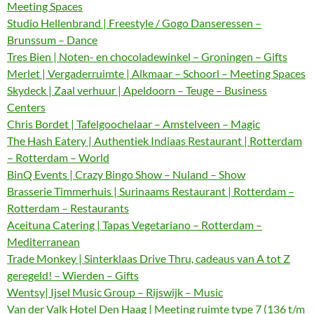
Meeting Spaces
Studio Hellenbrand | Freestyle / Gogo Danseressen –
Brunssum – Dance
Tres Bien | Noten- en chocoladewinkel – Groningen – Gifts
Merlet | Vergaderruimte | Alkmaar – Schoorl – Meeting Spaces
Skydeck | Zaal verhuur | Apeldoorn – Teuge – Business
Centers
Chris Bordet | Tafelgoochelaar – Amstelveen – Magic
The Hash Eatery | Authentiek Indiaas Restaurant | Rotterdam
– Rotterdam – World
BinQ Events | Crazy Bingo Show – Nuland – Show
Brasserie Timmerhuis | Surinaams Restaurant | Rotterdam –
Rotterdam – Restaurants
Aceituna Catering | Tapas Vegetariano – Rotterdam –
Mediterranean
Trade Monkey | Sinterklaas Drive Thru, cadeaus van A tot Z
geregeld! – Wierden – Gifts
Wentsy| Ijsel Music Group – Rijswijk – Music
Van der Valk Hotel Den Haag | Meeting ruimte type 7 (136 t/m