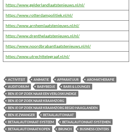
https://www.gelderlandlaatstenieuws.nl/nl/
https://www.rotterdampolitiek.nl/nl/
https://www.arnhemlaatstenieuws.nl/nl/
https://www.drenthelaatstenieuws.nl/nl/
https://www.noordbrabantlaatstenieuws.nl/nl/
https://www.utrechttelegraaf.nl/nl/
ACTIVITEIT
ANIMATIE
APPARATUUR
AROMATHERAPIE
AUDITORIUM
BABYBEDJE
BARS & LOUNGES
BEN JE OP ZOEK NAAR EEN VERLOSKUNDIGE
BEN JE OP ZOEK NAAR KRAAMZORG
BEN JE OP ZOEK NAAR KRAAMZORG REGIO HAAGLANDEN
BEN JE ZWANGER
BETAALAUTOMAAT
BETAALAUTOMAAT-SYSTEEM
BETAALAUTOMAAT-SYSTEMEN
BETAALAUTOMAATKOPEN
BRUNCH
BUSINESS CENTERS