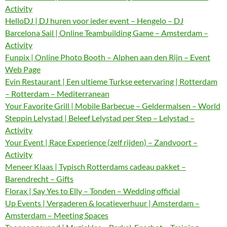
Activity
HelloDJ | DJ huren voor ieder event – Hengelo – DJ
Barcelona Sail | Online Teambuilding Game – Amsterdam –
Activity
Funpix | Online Photo Booth – Alphen aan den Rijn – Event
Web Page
Evin Restaurant | Een ultieme Turkse eetervaring | Rotterdam
– Rotterdam – Mediterranean
Your Favorite Grill | Mobile Barbecue – Geldermalsen – World
Steppin Lelystad | Beleef Lelystad per Step – Lelystad –
Activity
Your Event | Race Experience (zelf rijden) – Zandvoort –
Activity
Meneer Klaas | Typisch Rotterdams cadeau pakket –
Barendrecht – Gifts
Florax | Say Yes to Elly – Tonden – Wedding official
Up Events | Vergaderen & locatieverhuur | Amsterdam –
Amsterdam – Meeting Spaces