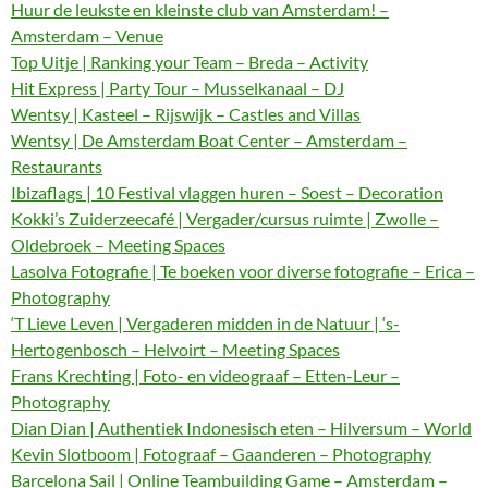
Huur de leukste en kleinste club van Amsterdam! –
Amsterdam – Venue
Top Uitje | Ranking your Team – Breda – Activity
Hit Express | Party Tour – Musselkanaal – DJ
Wentsy | Kasteel – Rijswijk – Castles and Villas
Wentsy | De Amsterdam Boat Center – Amsterdam –
Restaurants
Ibizaflags | 10 Festival vlaggen huren – Soest – Decoration
Kokki’s Zuiderzeecafé | Vergader/cursus ruimte | Zwolle –
Oldebroek – Meeting Spaces
Lasolva Fotografie | Te boeken voor diverse fotografie – Erica –
Photography
‘T Lieve Leven | Vergaderen midden in de Natuur | ‘s-
Hertogenbosch – Helvoirt – Meeting Spaces
Frans Krechting | Foto- en videograaf – Etten-Leur –
Photography
Dian Dian | Authentiek Indonesisch eten – Hilversum – World
Kevin Slotboom | Fotograaf – Gaanderen – Photography
Barcelona Sail | Online Teambuilding Game – Amsterdam –