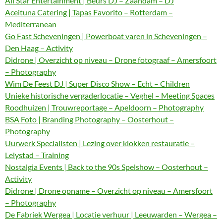
All Star Entertainment | Beurs DJ – Zaandam – DJ
Aceituna Catering | Tapas Favorito – Rotterdam –
Mediterranean
Go Fast Scheveningen | Powerboat varen in Scheveningen –
Den Haag – Activity
Didrone | Overzicht op niveau – Drone fotograaf – Amersfoort
– Photography
Wim De Feest DJ | Super Disco Show – Echt – Children
Unieke historische vergaderlocatie – Veghel – Meeting Spaces
Roodhuizen | Trouwreportage – Apeldoorn – Photography
BSA Foto | Branding Photography – Oosterhout –
Photography
Uurwerk Specialisten | Lezing over klokken restauratie –
Lelystad – Training
Nostalgia Events | Back to the 90s Spelshow – Oosterhout –
Activity
Didrone | Drone opname – Overzicht op niveau – Amersfoort
– Photography
De Fabriek Wergea | Locatie verhuur | Leeuwarden – Wergea –