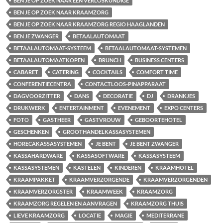
BEN JE OP ZOEK NAAR EEN VERLOSKUNDIGE
BEN JE OP ZOEK NAAR KRAAMZORG
BEN JE OP ZOEK NAAR KRAAMZORG REGIO HAAGLANDEN
BEN JE ZWANGER
BETAALAUTOMAAT
BETAALAUTOMAAT-SYSTEEM
BETAALAUTOMAAT-SYSTEMEN
BETAALAUTOMAATKOPEN
BRUNCH
BUSINESS CENTERS
CABARET
CATERING
COCKTAILS
COMFORT TIME
CONFERENTIECENTRA
CONTACTLOOS-PINAPPARAAT
DAGVOORZITTER
DANS
DECORATIE
DJ
DRANKJES
DRUKWERK
ENTERTAINMENT
EVENEMENT
EXPO CENTERS
FOTO
GASTHEER
GASTVROUW
GEBOORTEHOTEL
GESCHENKEN
GROOTHANDELKASSASYSTEMEN
HORECAKASSASYSTEMEN
JE BENT
JE BENT ZWANGER
KASSAHARDWARE
KASSASOFTWARE
KASSASYSTEEM
KASSASYSTEMEN
KASTELEN
KINDEREN
KRAAMHOTEL
KRAAMPAKKET
KRAAMVERZORGENDE
KRAAMVERZORGENDEN
KRAAMVERZORGSTER
KRAAMWEEK
KRAAMZORG
KRAAMZORG REGELEN EN AANVRAGEN
KRAAMZORG THUIS
LIEVE KRAAMZORG
LOCATIE
MAGIE
MEDITERRANE