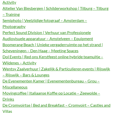
Activity
Altelier Van Biesbergen | Schilderworkshop | Tilburg – Tilburg
– Training
Semiphoto | Veelzijdige fotograaf – Amsterdam –
Photography
Perfect Sound Division | Verhuur van Professionele
Audiovisuele apparatuur – Amstelveen – Equipment
Boomerang Beach | Unieke vergaderruimte op het strand |
Scheveningen – Den Haag – Meeting Spaces
Dol Events | Red ons Kerstfeest online hybride teamuitje –
Wijdenes – Activity
Wentsy Zaalverhuur | Zakelijk & Particulieren events | Rijswijk
– Rijswijk – Bars & Lounges
De Evenementen Kamer | Evenementenbureau – Grou –
Miscellaneous
Movingcoffee | Italiaanse Koffie op Locatie – Zeewolde –
Drinks
De Cromvoirtse | Bed and Breakfast – Cromvoirt – Castles and
Villas