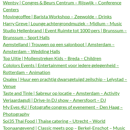
Wentsy | Congres & Beurs Centrum – Rijswijk – Conference
Centers
Movingcoffee | Barista Workshop – Zeewolde – Drinks
Harry Greve | Lounge achtergrondmuziek – Midlum – Music
Studio Hellenbrand | Event Ruimte tot 1000 pers | Brunssum –
Brunssum – Sport Halls
Aemstelland | Trouwen op een salonboot | Amsterdam –
Amsterdam – Wedding Halls
Top Uitje | Mollenstreken Kids – Breda – Children
Cololors Events | Entertainment voor iedere gelegenheid –
Rotterdam – Animation
Oxalex | Huur een prachtig dwarsgetuigd zeilschip – Lelystad –
Venue
Taste and Tinle | Sabreur op locatie – Amsterdam – Activity
Verjaardagsdj | Drive-In DJ show – Amersfoort – DJ
My Eyes 4U | Fotografie congres of evenement – Den Haag –
Photography
Soi35 Thai Food | Thaise catering – Utrecht – World
Toonaangevend | Classic meets pop – Berkel-Enschot – Music