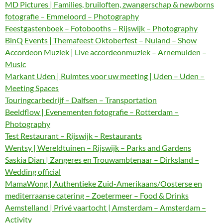
MD Pictures | Families, bruiloften, zwangerschap & newborns
fotografie – Emmeloord – Photography
Feestgastenboek – Fotobooths – Rijswijk – Photography
BinQ Events | Themafeest Oktoberfest – Nuland – Show
Accordeon Muziek | Live accordeonmuziek – Arnemuiden –
Music
Markant Uden | Ruimtes voor uw meeting | Uden – Uden –
Meeting Spaces
Touringcarbedrijf – Dalfsen – Transportation
Beeldflow | Evenementen fotografie – Rotterdam –
Photography
Test Restaurant – Rijswijk – Restaurants
Wentsy | Wereldtuinen – Rijswijk – Parks and Gardens
Saskia Dian | Zangeres en Trouwambtenaar – Dirksland –
Wedding official
MamaWong | Authentieke Zuid-Amerikaans/Oosterse en
mediterraanse catering – Zoetermeer – Food & Drinks
Aemstelland | Privé vaartocht | Amsterdam – Amsterdam –
Activity