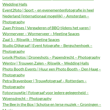
Wedding Halls
Event2foto | Sport – en evenementenfotografie in heel
Nederland (internationaal mogelijk) – Amsterdam –
Photography
Zaan Prinses | Vergaderen of BBQ tijdens het varen |
Wormerveer – Wormerveer – Meeting Spaces
Zaal 5 – Rijswijk – Meeting Spaces
Studio Dijkgraaf | Event fotografie – Bergschenhoek –
Photography
Lysvik Photos | Droneshots – Papendrecht – Photography
Wentsy | Trouwen Zalen – Rijswijk – Wedding Halls
Photo Booth Events | Huur een Photo Booth – Den Haag –
Photography
Petra Bravenboer | Trouwfotograaf – Rotterdam –
Photography
Fotovrouwtje | Fotograaf voor iedere gelegenheid –
Woensdrecht – Photography
The Bee in the Box | Schotse en Ierse muziek – Groningen –