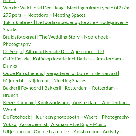
Music
Van der Valk Hotel Den Haag | Meeting ruimte type 6 (42 t/m
275 pers) – Nootdorp – Meeting Spaces
TukTukfabriek | De foodaanbieder op locatie – Bodegraven –
Snacks
Bruidsfotograaf | The Wedding Story – Noordhoek –
Photography
DJ Senga | Allround Female DJ – Apeldoorn – DJ
Caffe Delizia | Koffie op locatie incl. Barista – Amsterdam –
Drinks
Oude Parochiehuis | Vergaderen of borrel in de Barzaal |
Mijdrecht – Mijdrecht – Meeting Spaces
Bakkerij Feynoord | Bakkerij | Rotterdam – Rotterdam –
Brunch
Keizer Culinair | Kookworkshop | Amsterdam – Amsterdam –
World
De Fotohoek | Huur een photobooth – Weert – Photography
Vokko | Accordeonist | Alkmaar – De Rijp – Music
Uitjesbureau | Online teamuitje – Amsterdam – Activity