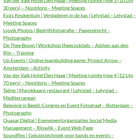
Van der Valk Hotel Den Haag | Meeting ruimte type 3 (10 t/m
30 pers) – Nootdorp – Meeting Spaces
Eva’s Keukentuin | Vergaderen in de kas | Lelystad – Lelystad –
Meeting Spaces
Lysvik Photos | Bedrijfsfotografie – Papendrecht –
Photography
De Thee Boom | Workshop theecocktails – Alphen aan den
Rijn – Training
Up Events | Online teambuilding game: Project Arrow –
Amsterdam – Activity
Van der Valk Hotel Den Haag | Meeting ruimte type 4 (12 t/m
70 pers) – Nootdorp – Meeting Spaces
Tajine | Marokkaans restaurant | Lelystad – Lelystad –
Mediterranean
Beleving in Beeld. Congres en Event Fotograaf – Rotterdam –
Photography
Quasar Digital | Evenementorganisaties Social Media
Management – Rijswijk – Event Web Page
Soundflex | Geluidstechniek voor bands en events –