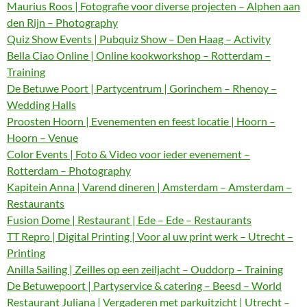
Maurius Roos | Fotografie voor diverse projecten – Alphen aan
den Rijn – Photography
Quiz Show Events | Pubquiz Show – Den Haag – Activity
Bella Ciao Online | Online kookworkshop – Rotterdam –
Training
De Betuwe Poort | Partycentrum | Gorinchem – Rhenoy –
Wedding Halls
Proosten Hoorn | Evenementen en feest locatie | Hoorn –
Hoorn – Venue
Color Events | Foto & Video voor ieder evenement –
Rotterdam – Photography
Kapitein Anna | Varend dineren | Amsterdam – Amsterdam –
Restaurants
Fusion Dome | Restaurant | Ede – Ede – Restaurants
TT Repro | Digital Printing | Voor al uw print werk – Utrecht –
Printing
Anilla Sailing | Zeilles op een zeiljacht – Ouddorp – Training
De Betuwepoort | Partyservice & catering – Beesd – World
Restaurant Juliana | Vergaderen met parkuitzicht | Utrecht –