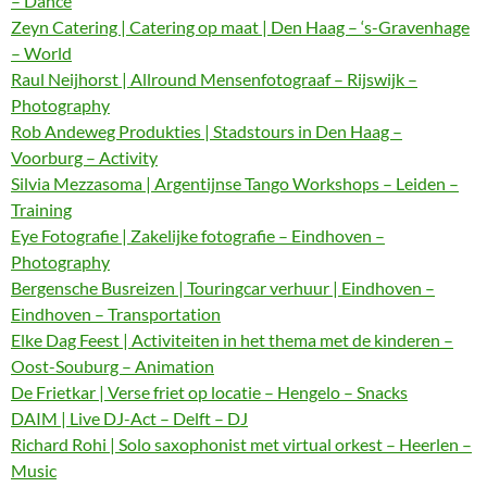
– Dance
Zeyn Catering | Catering op maat | Den Haag – ‘s-Gravenhage
– World
Raul Neijhorst | Allround Mensenfotograaf – Rijswijk –
Photography
Rob Andeweg Produkties | Stadstours in Den Haag –
Voorburg – Activity
Silvia Mezzasoma | Argentijnse Tango Workshops – Leiden –
Training
Eye Fotografie | Zakelijke fotografie – Eindhoven –
Photography
Bergensche Busreizen | Touringcar verhuur | Eindhoven –
Eindhoven – Transportation
Elke Dag Feest | Activiteiten in het thema met de kinderen –
Oost-Souburg – Animation
De Frietkar | Verse friet op locatie – Hengelo – Snacks
DAIM | Live DJ-Act – Delft – DJ
Richard Rohi | Solo saxophonist met virtual orkest – Heerlen –
Music