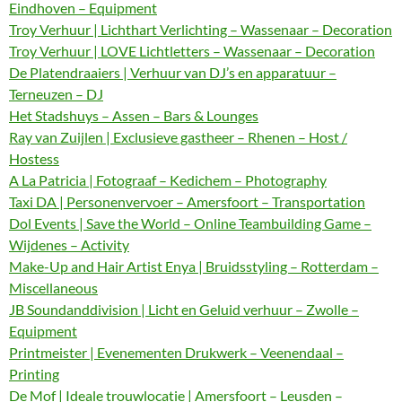
Eindhoven – Equipment
Troy Verhuur | Lichthart Verlichting – Wassenaar – Decoration
Troy Verhuur | LOVE Lichtletters – Wassenaar – Decoration
De Platendraaiers | Verhuur van DJ’s en apparatuur –
Terneuzen – DJ
Het Stadshuys – Assen – Bars & Lounges
Ray van Zuijlen | Exclusieve gastheer – Rhenen – Host /
Hostess
A La Patricia | Fotograaf – Kedichem – Photography
Taxi DA | Personenvervoer – Amersfoort – Transportation
Dol Events | Save the World – Online Teambuilding Game –
Wijdenes – Activity
Make-Up and Hair Artist Enya | Bruidsstyling – Rotterdam –
Miscellaneous
JB Soundanddivision | Licht en Geluid verhuur – Zwolle –
Equipment
Printmeister | Evenementen Drukwerk – Veenendaal –
Printing
De Mof | Ideale trouwlocatie | Amersfoort – Leusden –