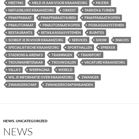
MEETING
MELD JE AAN VOOR KRAAMZORG
MUZIEK
NATUURLIJKE KRAAMZORG
ORKEST
PARKEN & TUINEN
PINAPPARAAT
PINAPPARAATHUREN
PINAPPARAATKOPEN
PINAUTOMAAT
PINAUTOMAATKOPEN
POSKASSASYSTEMEN
RESTAURANTS
RETAILKASSASYSTEMEN
RUIMTES
SCHRIJF JE IN VOOR KRAAMZORG
SERVICES
SHOW
SNACKS
SPECIALISTISCHE KRAAMZORG
SPORTHALLEN
SPREKER
STADIONS & ARENA'S
TRAININGEN
TRANSPORT
TROUWAMBTENAAR
TROUWZALEN
VACATURE KRAAMZORG
VILLA'S
WEBPAGINA
WERELD
WIL JE INFORMATIE OVER KRAAMZORG
ZWANGER
ZWANGERSCHAP
ZWANGERSCHAPSMAANDEN
NEWS
,
UNCATEGORIZED
NEWS