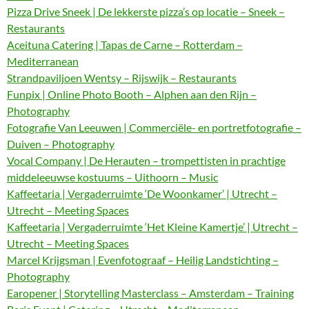
Pizza Drive Sneek | De lekkerste pizza’s op locatie – Sneek –
Restaurants
Aceituna Catering | Tapas de Carne – Rotterdam –
Mediterranean
Strandpaviljoen Wentsy – Rijswijk – Restaurants
Funpix | Online Photo Booth – Alphen aan den Rijn –
Photography
Fotografie Van Leeuwen | Commerciële- en portretfotografie –
Duiven – Photography
Vocal Company | De Herauten – trompettisten in prachtige
middeleeuwse kostuums – Uithoorn – Music
Kaffeetaria | Vergaderruimte ‘De Woonkamer’ | Utrecht –
Utrecht – Meeting Spaces
Kaffeetaria | Vergaderruimte ‘Het Kleine Kamertje’ | Utrecht –
Utrecht – Meeting Spaces
Marcel Krijgsman | Evenfotograaf – Heilig Landstichting –
Photography
Earopener | Storytelling Masterclass – Amsterdam – Training