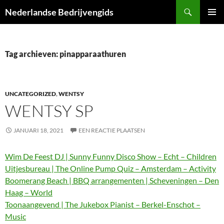
Ga
Zoeken
Nederlandse Bedrijvengids
naar
PRIMAI
de
MENU
inhoud
Tag archieven: pinapparaathuren
UNCATEGORIZED
,
WENTSY
WENTSY SP
JANUARI 18, 2021
EEN REACTIE PLAATSEN
Wim De Feest DJ | Sunny Funny Disco Show – Echt – Children
Uitjesbureau | The Online Pump Quiz – Amsterdam – Activity
Boomerang Beach | BBQ arrangementen | Scheveningen – Den
Haag – World
Toonaangevend | The Jukebox Pianist – Berkel-Enschot –
Music