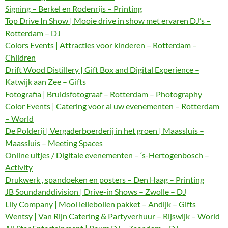
Signing – Berkel en Rodenrijs – Printing
Top Drive In Show | Mooie drive in show met ervaren DJ’s –
Rotterdam – DJ
Colors Events | Attracties voor kinderen – Rotterdam –
Children
Drift Wood Distillery | Gift Box and Digital Experience –
Katwijk aan Zee – Gifts
Fotografia | Bruidsfotograaf – Rotterdam – Photography
Color Events | Catering voor al uw evenementen – Rotterdam
– World
De Polderij | Vergaderboerderij in het groen | Maassluis –
Maassluis – Meeting Spaces
Online uitjes / Digitale evenementen – ‘s-Hertogenbosch –
Activity
Drukwerk , spandoeken en posters – Den Haag – Printing
JB Soundanddivision | Drive-in Shows – Zwolle – DJ
Lily Company | Mooi leliebollen pakket – Andijk – Gifts
Wentsy | Van Rijn Catering & Partyverhuur – Rijswijk – World