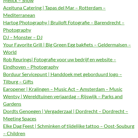
Melick – Show
Aceituna Catering | Tapas del Mar – Rotterdam –
Mediterranean
Hartog Photography | Bruiloft Fotografie – Barendrecht –
Photography
DJ – Monster – DJ
Your Favorite Grill | Big Green Egg bakfiets – Geldermalsen –
World
Rob Reurings| Fotografie voor uw bedrijf en website –
Eindhoven – Photography
Borduur Servicepunt | Handdoek met geborduurd logo –
Tilburg – Gifts
Earopener | Kralingen – Music Act – Amsterdam – Music
Wentsy | Wereldtuinen verjaardag – Rijswijk – Parks and
Gardens
Dordts Genoegen | Vergaderzaal | Dordrecht – Dordrecht –
Meeting Spaces
Elke Dag Feest | Schminken of tijdelijke tattoo – Oost-Souburg
– Children