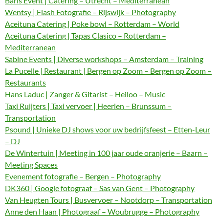
Baris Event | Catering – Utrecht – Mediterranean
Wentsy | Flash Fotografie – Rijswijk – Photography
Aceituna Catering | Poke bowl – Rotterdam – World
Aceituna Catering | Tapas Clasico – Rotterdam –
Mediterranean
Sabine Events | Diverse workshops – Amsterdam – Training
La Pucelle | Restaurant | Bergen op Zoom – Bergen op Zoom –
Restaurants
Hans Laduc | Zanger & Gitarist – Heiloo – Music
Taxi Ruijters | Taxi vervoer | Heerlen – Brunssum –
Transportation
Psound | Unieke DJ shows voor uw bedrijfsfeest – Etten-Leur
– DJ
De Wintertuin | Meeting in 100 jaar oude oranjerie – Baarn –
Meeting Spaces
Evenement fotografie – Bergen – Photography
DK360 | Google fotograaf – Sas van Gent – Photography
Van Heugten Tours | Busvervoer – Nootdorp – Transportation
Anne den Haan | Photograaf – Woubrugge – Photography