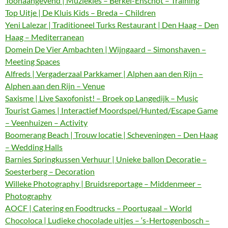
Toonaangevend | Muziekles – Berkel-Enschot – Training
Top Uitje | De Kluis Kids – Breda – Children
Yeni Lalezar | Traditioneel Turks Restaurant | Den Haag – Den
Haag – Mediterranean
Domein De Vier Ambachten | Wijngaard – Simonshaven –
Meeting Spaces
Alfreds | Vergaderzaal Parkkamer | Alphen aan den Rijn –
Alphen aan den Rijn – Venue
Saxisme | Live Saxofonist! – Broek op Langedijk – Music
Tourist Games | Interactief Moordspel/Hunted/Escape Game
– Veenhuizen – Activity
Boomerang Beach | Trouw locatie | Scheveningen – Den Haag
– Wedding Halls
Barnies Springkussen Verhuur | Unieke ballon Decoratie –
Soesterberg – Decoration
Willeke Photography | Bruidsreportage – Middenmeer –
Photography
AOCF | Catering en Foodtrucks – Poortugaal – World
Chocoloca | Ludieke chocolade uitjes – ‘s-Hertogenbosch –