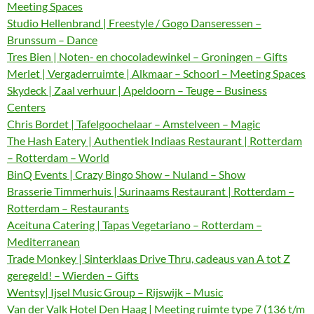
Meeting Spaces
Studio Hellenbrand | Freestyle / Gogo Danseressen –
Brunssum – Dance
Tres Bien | Noten- en chocoladewinkel – Groningen – Gifts
Merlet | Vergaderruimte | Alkmaar – Schoorl – Meeting Spaces
Skydeck | Zaal verhuur | Apeldoorn – Teuge – Business
Centers
Chris Bordet | Tafelgoochelaar – Amstelveen – Magic
The Hash Eatery | Authentiek Indiaas Restaurant | Rotterdam
– Rotterdam – World
BinQ Events | Crazy Bingo Show – Nuland – Show
Brasserie Timmerhuis | Surinaams Restaurant | Rotterdam –
Rotterdam – Restaurants
Aceituna Catering | Tapas Vegetariano – Rotterdam –
Mediterranean
Trade Monkey | Sinterklaas Drive Thru, cadeaus van A tot Z
geregeld! – Wierden – Gifts
Wentsy| Ijsel Music Group – Rijswijk – Music
Van der Valk Hotel Den Haag | Meeting ruimte type 7 (136 t/m