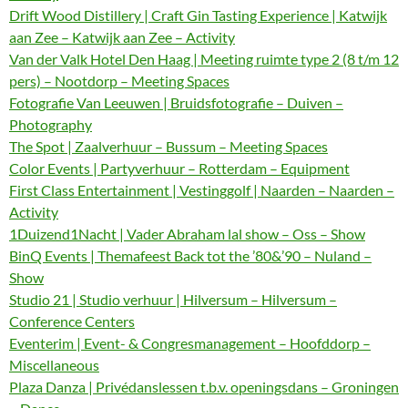
Drift Wood Distillery | Craft Gin Tasting Experience | Katwijk
aan Zee – Katwijk aan Zee – Activity
Van der Valk Hotel Den Haag | Meeting ruimte type 2 (8 t/m 12
pers) – Nootdorp – Meeting Spaces
Fotografie Van Leeuwen | Bruidsfotografie – Duiven –
Photography
The Spot | Zaalverhuur – Bussum – Meeting Spaces
Color Events | Partyverhuur – Rotterdam – Equipment
First Class Entertainment | Vestinggolf | Naarden – Naarden –
Activity
1Duizend1Nacht | Vader Abraham lal show – Oss – Show
BinQ Events | Themafeest Back tot the ’80&’90 – Nuland –
Show
Studio 21 | Studio verhuur | Hilversum – Hilversum –
Conference Centers
Eventerim | Event- & Congresmanagement – Hoofddorp –
Miscellaneous
Plaza Danza | Privédanslessen t.b.v. openingsdans – Groningen