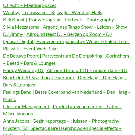
Utrecht – Meeting Spaces
Wentsy | Trouwzalen – Rijswijk – Wedding Halls
Kijk Kunst | Trouwfotograaf – Eerbeek – Photography
Silvia Mezzasoma | Argentijnse Tango Show – Leiden – Show
DJ Jimmy | Allround feest DJ – Bergen op Zoom – DJ
Quasar Digital | Evenementorganisaties Website Pakketten –
Rijswijk – Event Web Page
De Betuwe Poort | Partycentrum De Dorpskring | Gorinchem
– Beesd – Bars & Lounges
Happy Wedding DJ | Allround bruiloft DJ – Amsterdam – DJ
Beachclub At Sea | Locatie verhuur | Den Haag – Den Haag –
Bars & Lounges
Feelings Band | Beste Coverband van Nederland – Den Haag –
Music
Life Tour Management | Productie evenementen – Uden –
Miscellaneous
Anne Jacobs | Gezin reportage – Huissen – Photography
Mystery FX | Spectaculaire lasershows en special effects –