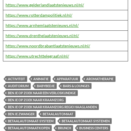
https://www.gelderlandlaatstenieuws.nl/nl/
https://www.rotterdampolitiek.nl/nl/
https://www.arnhemlaatstenieuws.nl/nl/
https://www.drenthelaatstenieuws.nl/nl/
https://www.noordbrabantlaatstenieuws.nl/nl/
https://www.utrechttelegraaf.nl/nl/
ACTIVITEIT
ANIMATIE
APPARATUUR
AROMATHERAPIE
AUDITORIUM
BABYBEDJE
BARS & LOUNGES
BEN JE OP ZOEK NAAR EEN VERLOSKUNDIGE
BEN JE OP ZOEK NAAR KRAAMZORG
BEN JE OP ZOEK NAAR KRAAMZORG REGIO HAAGLANDEN
BEN JE ZWANGER
BETAALAUTOMAAT
BETAALAUTOMAAT-SYSTEEM
BETAALAUTOMAAT-SYSTEMEN
BETAALAUTOMAATKOPEN
BRUNCH
BUSINESS CENTERS