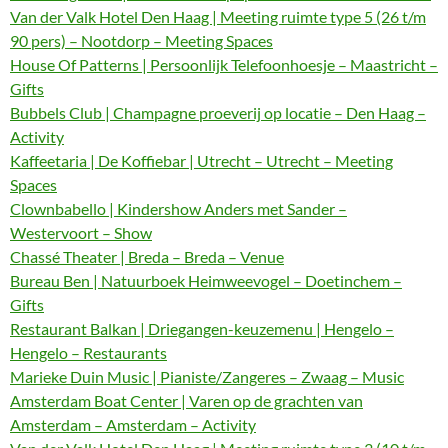
Van der Valk Hotel Den Haag | Meeting ruimte type 5 (26 t/m
90 pers) – Nootdorp – Meeting Spaces
House Of Patterns | Persoonlijk Telefoonhoesje – Maastricht –
Gifts
Bubbels Club | Champagne proeverij op locatie – Den Haag –
Activity
Kaffeetaria | De Koffiebar | Utrecht – Utrecht – Meeting
Spaces
Clownbabello | Kindershow Anders met Sander –
Westervoort – Show
Chassé Theater | Breda – Breda – Venue
Bureau Ben | Natuurboek Heimweevogel – Doetinchem –
Gifts
Restaurant Balkan | Driegangen-keuzemenu | Hengelo –
Hengelo – Restaurants
Marieke Duin Music | Pianiste/Zangeres – Zwaag – Music
Amsterdam Boat Center | Varen op de grachten van
Amsterdam – Amsterdam – Activity