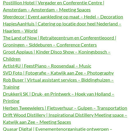
Postillion Hotel | Vergader en Conferentie Centre |
Amsterdam – Amsterdam – Meeting Spaces
Sfeerdecor | Event aankleding op maat – Hedel – Decoration
HapjesAanHuis | Catering op locatie door heel Nederland –
Haarlem – World
The Land of Now | Retraitecentrum en Conferentieoord |
Groningen – Siddeburen – Conference Centers
Groot Applaus | Kinder Disco Show – Koningsbosch –
Children
Artist4U | FeestPiano – Roosendaal – Music
SVD Foto | Fotografie – Katwijk aan Zee – Photography
Rob Buser | Virtual assistant services – Biddinghuizen –
Training
Drukkerij SK | Druk- en Printwerk – Hoek van Holland –
Printing
Herben Tweewielers | Fietsverhuur – Gulpen – Transportation
Drift Wood Distillery | Inspirational Distillery Meeting space –
Katwijk aan Zee – Meeting Spaces
Quasar Digital | Evenementenorganisatie ontwerpen –