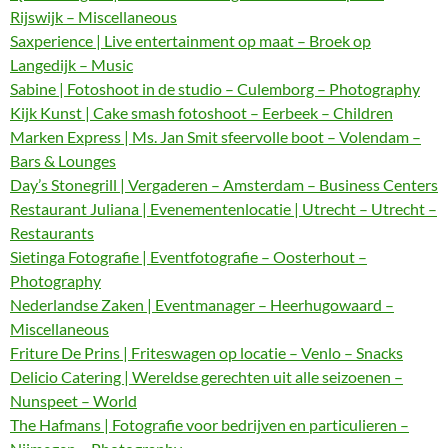
Rijswijk – Miscellaneous
Saxperience | Live entertainment op maat – Broek op
Langedijk – Music
Sabine | Fotoshoot in de studio – Culemborg – Photography
Kijk Kunst | Cake smash fotoshoot – Eerbeek – Children
Marken Express | Ms. Jan Smit sfeervolle boot – Volendam –
Bars & Lounges
Day’s Stonegrill | Vergaderen – Amsterdam – Business Centers
Restaurant Juliana | Evenementenlocatie | Utrecht – Utrecht –
Restaurants
Sietinga Fotografie | Eventfotografie – Oosterhout –
Photography
Nederlandse Zaken | Eventmanager – Heerhugowaard –
Miscellaneous
Friture De Prins | Friteswagen op locatie – Venlo – Snacks
Delicio Catering | Wereldse gerechten uit alle seizoenen –
Nunspeet – World
The Hafmans | Fotografie voor bedrijven en particulieren –