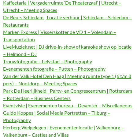
Kaffeetaria | Vergaderruimte ‘De Theaterzaal’ | Utrecht –
Utrecht – Meeting Spaces
De Beurs Schiedam | Locatie verhuur | Schiedam – Schiedam –
Restaurants
Marken Express | Visserskotter de VD 1 – Volendam –
Transportation
LiveMuziek.net | DJ drive-in-show of karaoke show op locatie
– Helmond – DJ
Trouwfotografie – Lelystad – Photography
Evenementen fotografie – Putten – Photography
Van der Valk Hotel Den Haag | Meeting ruimte type 1 (6 t/m 8
pers) – Nootdorp – Meeting Spaces
Park De Heerlijkheid | Party- en Congrescentrum | Rotterdam
– Rotterdam – Business Centers
Eventvisie | Evenementen bureau – Deventer – Miscellaneous
Guido Koppes | Social Media Portretten – Tilburg –
Photography
Herberg Welgelegen | Evenementenlocatie | Valkenburg –
Valkenburg – Castles and Villas