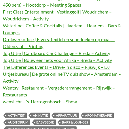
450 pers) – Nootdorp – Meeting Spaces
First Class Entertainment | Vestinggolf | Woudrichem –
Woudrichem – Activity
Waterline | Coffee & Cocktails | Haarlem – Haarlem – Bars &
Lounges
Drukwerkoffice | Flyers, textiel en spandoeken op maat –
Oldenzaal – Printing
Top Uitje | Cardboard Car Challenge – Breda – Activity
Top Uitje | Bouw een fiets voor Afrika – Breda – Activity
The Differences Events – Drive-in disco – Rijswijk – DJ
Uitjesbureau | De grote online TV quiz show – Amsterdam –
Activity
Wentsy | Restaurant – Vergaderarrangement – Rijswijk –
Restaurants
wenslicht – ‘s-Hertogenbosch – Show
ACTIVITEIT
ANIMATIE
APPARATUUR
AROMATHERAPIE
AUDITORIUM
BABYBEDJE
BARS & LOUNGES