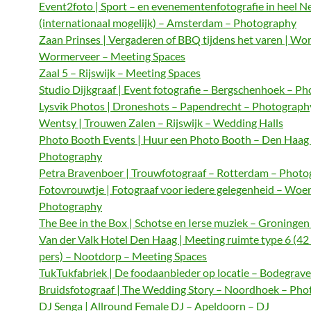
Event2foto | Sport – en evenementenfotografie in heel N
(internationaal mogelijk) – Amsterdam – Photography
Zaan Prinses | Vergaderen of BBQ tijdens het varen | Wo
Wormerveer – Meeting Spaces
Zaal 5 – Rijswijk – Meeting Spaces
Studio Dijkgraaf | Event fotografie – Bergschenhoek – P
Lysvik Photos | Droneshots – Papendrecht – Photograph
Wentsy | Trouwen Zalen – Rijswijk – Wedding Halls
Photo Booth Events | Huur een Photo Booth – Den Haag
Photography
Petra Bravenboer | Trouwfotograaf – Rotterdam – Phot
Fotovrouwtje | Fotograaf voor iedere gelegenheid – Woe
Photography
The Bee in the Box | Schotse en Ierse muziek – Groningen
Van der Valk Hotel Den Haag | Meeting ruimte type 6 (42
pers) – Nootdorp – Meeting Spaces
TukTukfabriek | De foodaanbieder op locatie – Bodegrave
Bruidsfotograaf | The Wedding Story – Noordhoek – Ph
DJ Senga | Allround Female DJ – Apeldoorn – DJ