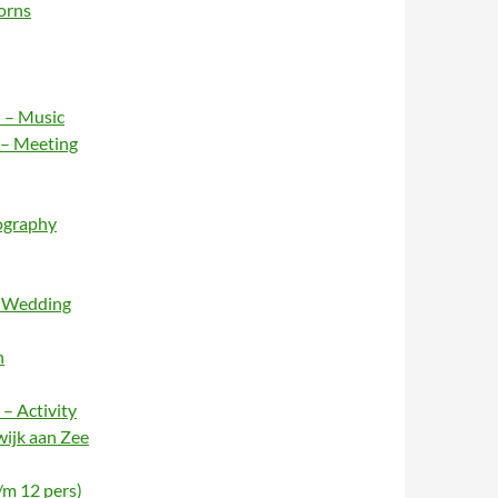
orns
 – Music
 – Meeting
ography
– Wedding
n
– Activity
wijk aan Zee
/m 12 pers)