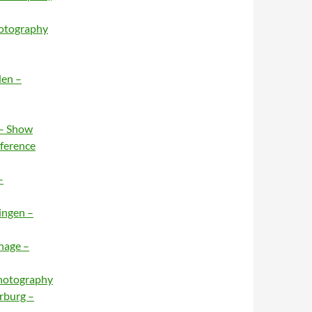
hotography
den –
 – Show
nference
–
ingen –
hage –
Photography
rburg –