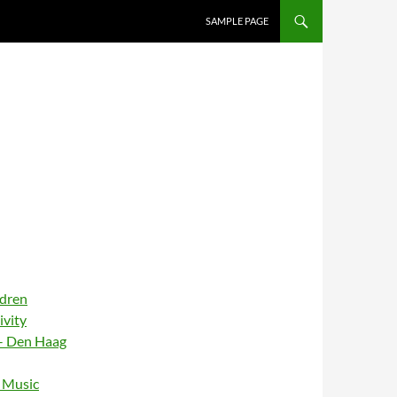
SAMPLE PAGE
ldren
ivity
– Den Haag
– Music