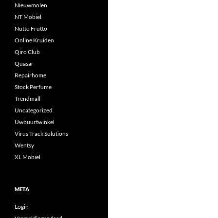
Nieuwmolen
NT Mobiel
Nutto Frutto
Online Kruiden
Qiro Club
Quasar
Repairhome
Stock Perfume
Trendmall
Uncategorized
Uwbuurtwinkel
Virus Track Solutions
Wentsy
XL Mobiel
META
Login