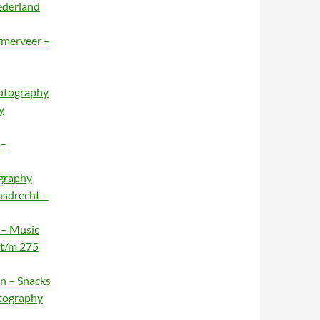
ederland
rmerveer –
hotography
y
 –
ography
nsdrecht –
 – Music
 t/m 275
n – Snacks
otography