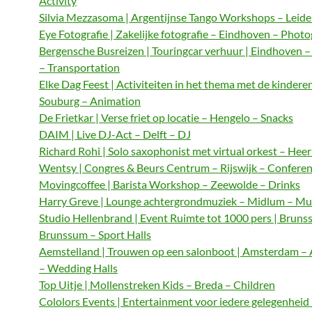
Activity
Silvia Mezzasoma | Argentijnse Tango Workshops – Leide
Eye Fotografie | Zakelijke fotografie – Eindhoven – Phot
Bergensche Busreizen | Touringcar verhuur | Eindhoven 
– Transportation
Elke Dag Feest | Activiteiten in het thema met de kindere
Souburg – Animation
De Frietkar | Verse friet op locatie – Hengelo – Snacks
DAIM | Live DJ-Act – Delft – DJ
Richard Rohi | Solo saxophonist met virtual orkest – Hee
Wentsy | Congres & Beurs Centrum – Rijswijk – Confere
Movingcoffee | Barista Workshop – Zeewolde – Drinks
Harry Greve | Lounge achtergrondmuziek – Midlum – Mu
Studio Hellenbrand | Event Ruimte tot 1000 pers | Bruns
Brunssum – Sport Halls
Aemstelland | Trouwen op een salonboot | Amsterdam 
– Wedding Halls
Top Uitje | Mollenstreken Kids – Breda – Children
Cololors Events | Entertainment voor iedere gelegenheid