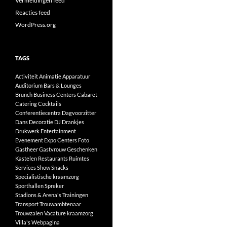
Vermeldingen feed
Reacties feed
WordPress.org
TAGS
Activiteit
Animatie
Apparatuur
Auditorium
Bars & Lounges
Brunch
Business Centers
Cabaret
Catering
Cocktails
Conferentiecentra
Dagvoorzitter
Dans
Decoratie
DJ
Drankjes
Drukwerk
Entertainment
Evenement
Expo Centers
Foto
Gastheer
Gastvrouw
Geschenken
Kastelen
Restaurants
Ruimtes
Services
Show
Snacks
Specialistische kraamzorg
Sporthallen
Spreker
Stadions & Arena's
Trainingen
Transport
Trouwambtenaar
Trouwzalen
Vacature kraamzorg
Villa's
Webpagina