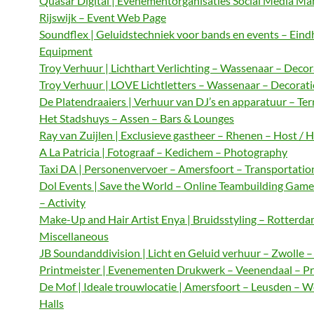
Quasar Digital | Evenementorganisaties Social Media M
Rijswijk – Event Web Page
Soundflex | Geluidstechniek voor bands en events – Ein
Equipment
Troy Verhuur | Lichthart Verlichting – Wassenaar – Decor
Troy Verhuur | LOVE Lichtletters – Wassenaar – Decorat
De Platendraaiers | Verhuur van DJ’s en apparatuur – Te
Het Stadshuys – Assen – Bars & Lounges
Ray van Zuijlen | Exclusieve gastheer – Rhenen – Host / 
A La Patricia | Fotograaf – Kedichem – Photography
Taxi DA | Personenvervoer – Amersfoort – Transportatio
Dol Events | Save the World – Online Teambuilding Gam
– Activity
Make-Up and Hair Artist Enya | Bruidsstyling – Rotterda
Miscellaneous
JB Soundanddivision | Licht en Geluid verhuur – Zwolle 
Printmeister | Evenementen Drukwerk – Veenendaal – Pr
De Mof | Ideale trouwlocatie | Amersfoort – Leusden – 
Halls