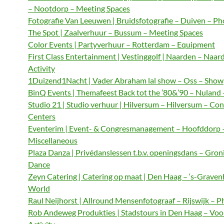
– Nootdorp – Meeting Spaces
Fotografie Van Leeuwen | Bruidsfotografie – Duiven – P
The Spot | Zaalverhuur – Bussum – Meeting Spaces
Color Events | Partyverhuur – Rotterdam – Equipment
First Class Entertainment | Vestinggolf | Naarden – Naar
Activity
1Duizend1Nacht | Vader Abraham lal show – Oss – Show
BinQ Events | Themafeest Back tot the ’80&’90 – Nuland
Studio 21 | Studio verhuur | Hilversum – Hilversum – Co
Centers
Eventerim | Event- & Congresmanagement – Hoofddorp 
Miscellaneous
Plaza Danza | Privédanslessen t.b.v. openingsdans – Gron
Dance
Zeyn Catering | Catering op maat | Den Haag – ‘s-Graven
World
Raul Neijhorst | Allround Mensenfotograaf – Rijswijk – 
Rob Andeweg Produkties | Stadstours in Den Haag – Voo