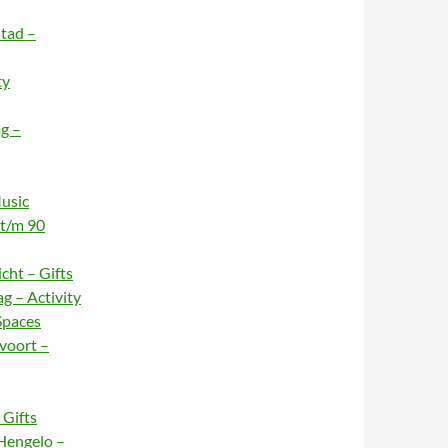
stad –
ty
g –
usic
 t/m 90
cht – Gifts
g – Activity
Spaces
voort –
Gifts
Hengelo –