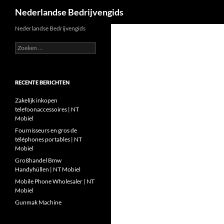
Zoeken
Nederlandse Bedrijvengids
Ga
Nederlandse Bedrijvengids
naar
Zoeken
de
naar:
inhoud
RECENTE BERICHTEN
Zakelijk inkopen
telefoonaccessoires | NT
Mobiel
Fournisseurs en gros de
téléphones portables | NT
Mobiel
Großhandel Bmw
Handyhüllen | NT Mobiel
Mobile Phone Wholesaler | NT
Mobiel
Gunmak Machine