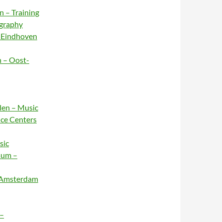
n – Training
ography
– Eindhoven
n – Oost-
rlen – Music
nce Centers
sic
sum –
– Amsterdam
 –