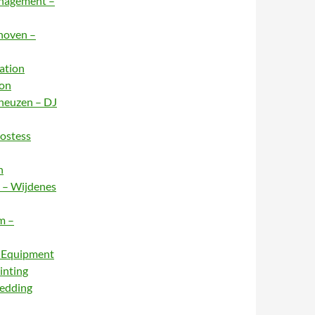
anagement –
dhoven –
ation
ion
rneuzen – DJ
Hostess
n
e – Wijdenes
m –
– Equipment
inting
Wedding