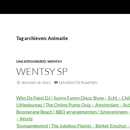
Tag archieven: Animatie
UNCATEGORIZED
,
WENTSY
WENTSY SP
JANUARI 18, 2021
EEN REACTIE PLAATSEN
Wim De Feest DJ | Sunny Funny Disco Show – Echt – Chi
Uitjesbureau | The Online Pump Quiz – Amsterdam – Act
Boomerang Beach | BBQ arrangementen | Scheveningen 
– World
Toonaangevend | The Jukebox Pianist – Berkel-Enschot 