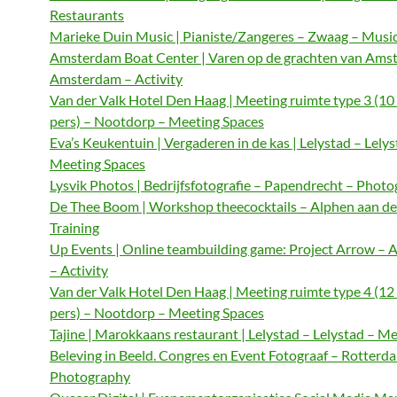
Restaurants
Marieke Duin Music | Pianiste/Zangeres – Zwaag – Musi
Amsterdam Boat Center | Varen op de grachten van Ams
Amsterdam – Activity
Van der Valk Hotel Den Haag | Meeting ruimte type 3 (10
pers) – Nootdorp – Meeting Spaces
Eva’s Keukentuin | Vergaderen in de kas | Lelystad – Lelys
Meeting Spaces
Lysvik Photos | Bedrijfsfotografie – Papendrecht – Phot
De Thee Boom | Workshop theecocktails – Alphen aan de
Training
Up Events | Online teambuilding game: Project Arrow –
– Activity
Van der Valk Hotel Den Haag | Meeting ruimte type 4 (12
pers) – Nootdorp – Meeting Spaces
Tajine | Marokkaans restaurant | Lelystad – Lelystad – M
Beleving in Beeld. Congres en Event Fotograaf – Rotterd
Photography