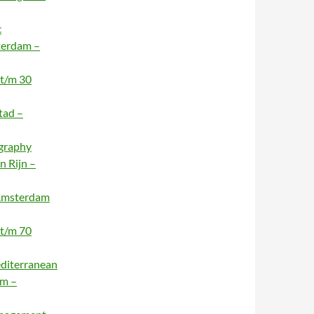
c
terdam –
 t/m 30
tad –
ography
n Rijn –
 Amsterdam
 t/m 70
editerranean
am –