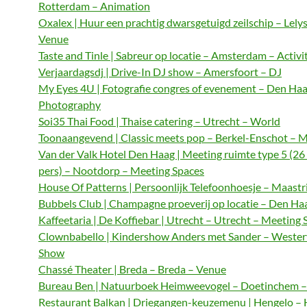
Rotterdam – Animation
Oxalex | Huur een prachtig dwarsgetuigd zeilschip – Lely
Venue
Taste and Tinle | Sabreur op locatie – Amsterdam – Activi
Verjaardagsdj | Drive-In DJ show – Amersfoort – DJ
My Eyes 4U | Fotografie congres of evenement – Den Haa
Photography
Soi35 Thai Food | Thaise catering – Utrecht – World
Toonaangevend | Classic meets pop – Berkel-Enschot – M
Van der Valk Hotel Den Haag | Meeting ruimte type 5 (26
pers) – Nootdorp – Meeting Spaces
House Of Patterns | Persoonlijk Telefoonhoesje – Maastri
Bubbels Club | Champagne proeverij op locatie – Den Haa
Kaffeetaria | De Koffiebar | Utrecht – Utrecht – Meeting 
Clownbabello | Kindershow Anders met Sander – Wester
Show
Chassé Theater | Breda – Breda – Venue
Bureau Ben | Natuurboek Heimweevogel – Doetinchem – 
Restaurant Balkan | Driegangen-keuzemenu | Hengelo – 