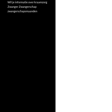
Wil je informatie over kraamzorg
Zwanger
Zwangerschap
zwangerschapsmaanden