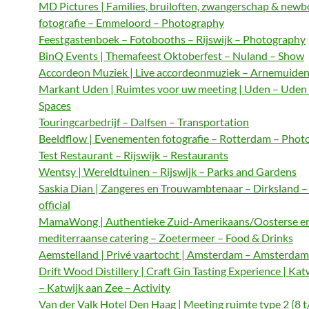
MD Pictures | Families, bruiloften, zwangerschap & newb
fotografie – Emmeloord – Photography
Feestgastenboek – Fotobooths – Rijswijk – Photography
BinQ Events | Themafeest Oktoberfest – Nuland – Show
Accordeon Muziek | Live accordeonmuziek – Arnemuiden
Markant Uden | Ruimtes voor uw meeting | Uden – Uden
Spaces
Touringcarbedrijf – Dalfsen – Transportation
Beeldflow | Evenementen fotografie – Rotterdam – Phot
Test Restaurant – Rijswijk – Restaurants
Wentsy | Wereldtuinen – Rijswijk – Parks and Gardens
Saskia Dian | Zangeres en Trouwambtenaar – Dirksland 
official
MamaWong | Authentieke Zuid-Amerikaans/Oosterse e
mediterraanse catering – Zoetermeer – Food & Drinks
Aemstelland | Privé vaartocht | Amsterdam – Amsterdam 
Drift Wood Distillery | Craft Gin Tasting Experience | Kat
– Katwijk aan Zee – Activity
Van der Valk Hotel Den Haag | Meeting ruimte type 2 (8 t