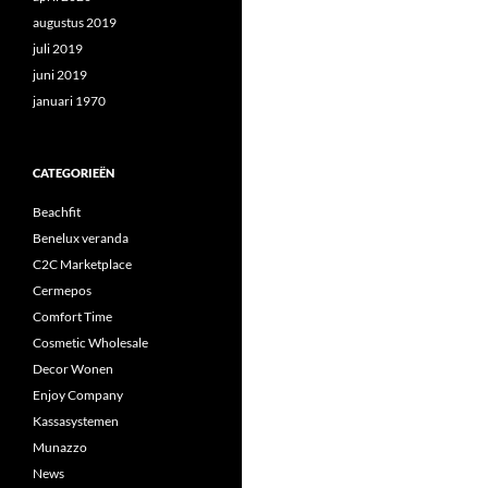
augustus 2019
juli 2019
juni 2019
januari 1970
CATEGORIEËN
Beachfit
Benelux veranda
C2C Marketplace
Cermepos
Comfort Time
Cosmetic Wholesale
Decor Wonen
Enjoy Company
Kassasystemen
Munazzo
News