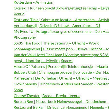
Rotterdam – Animation
Oxalex | Huur een prachtig dwarsgetuigd zeilschip – Lely
Venue
Taste and Tinle | Sabreur op locatie – Amsterdam – Activi
Verjaardagsdj | Drive-In DJ show – Amersfoort – DJ
My Eyes 4U | Fotografie congres of evenement – Den Haa
Photography
Soi35 Thai Food | Thaise catering – Utrecht – World
Toonaangevend | Classic meets pop – Berkel-Enschot – M
Van der Valk Hotel Den Haag | Meeting ruimte type 5 (26
pers) – Nootdorp – Meeting Spaces
House Of Patterns | Persoonlijk Telefoonhoesje – Maastri
Bubbels Club | Champagne proeverij op locatie – Den Haa
Kaffeetaria | De Koffiebar | Utrecht – Utrecht – Meeting 
Clownbabello | Kindershow Anders met Sander – Wester
Show
Chassé Theater | Breda – Breda – Venue
Bureau Ben | Natuurboek Heimweevogel – Doetinchem – 
Restaurant Balkan | Driegangen-keuzemenu | Hengelo – 