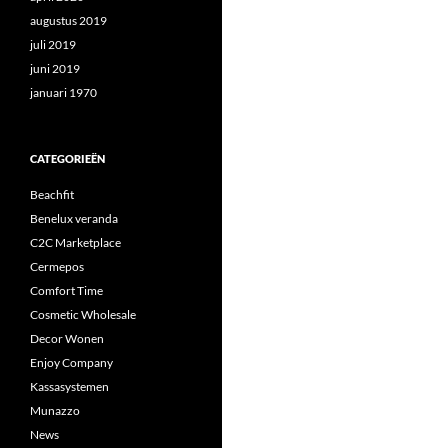
augustus 2019
juli 2019
juni 2019
januari 1970
CATEGORIEËN
Beachfit
Benelux veranda
C2C Marketplace
Cermepos
Comfort Time
Cosmetic Wholesale
Decor Wonen
Enjoy Company
Kassasystemen
Munazzo
News