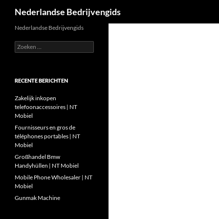
Zoeken
Nederlandse Bedrijvengids
Ga
Nederlandse Bedrijvengids
naar
Zoeken
de
naar:
inhoud
RECENTE BERICHTEN
Zakelijk inkopen
telefoonaccessoires | NT
Mobiel
Fournisseurs en gros de
téléphones portables | NT
Mobiel
Großhandel Bmw
Handyhüllen | NT Mobiel
Mobile Phone Wholesaler | NT
Mobiel
Gunmak Machine