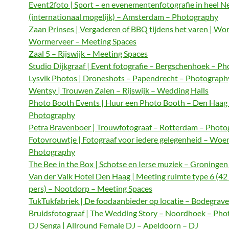
Event2foto | Sport – en evenementenfotografie in heel N
(internationaal mogelijk) – Amsterdam – Photography
Zaan Prinses | Vergaderen of BBQ tijdens het varen | Wo
Wormerveer – Meeting Spaces
Zaal 5 – Rijswijk – Meeting Spaces
Studio Dijkgraaf | Event fotografie – Bergschenhoek – P
Lysvik Photos | Droneshots – Papendrecht – Photograph
Wentsy | Trouwen Zalen – Rijswijk – Wedding Halls
Photo Booth Events | Huur een Photo Booth – Den Haag
Photography
Petra Bravenboer | Trouwfotograaf – Rotterdam – Phot
Fotovrouwtje | Fotograaf voor iedere gelegenheid – Woe
Photography
The Bee in the Box | Schotse en Ierse muziek – Groningen
Van der Valk Hotel Den Haag | Meeting ruimte type 6 (42
pers) – Nootdorp – Meeting Spaces
TukTukfabriek | De foodaanbieder op locatie – Bodegrave
Bruidsfotograaf | The Wedding Story – Noordhoek – Ph
DJ Senga | Allround Female DJ – Apeldoorn – DJ