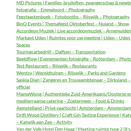
MD Pictures | Families, bruiloften, zwangerschap & newb
fotografie – Emmeloord – Photography
Feestgastenboek – Fotobooths – Rijswijk – Photography
BinQ Events | Themafeest Oktoberfest – Nuland – Show
Accordeon Muziek | Live accordeonmuziek – Arnemuiden
Markant Uden | Ruimtes voor uw meeting | Uden – Uden
Spaces
Touringcarbedrijf – Dalfsen – Transportation
Beeldflow | Evenementen fotografie – Rotterdam – Phot
Test Restaurant – Rijswijk – Restaurants
Wentsy | Wereldtuinen – Rijswijk – Parks and Gardens
Saskia Dian | Zangeres en Trouwambtenaar – Dirksland 
official
MamaWong | Authentieke Zuid-Amerikaans/Oosterse e
mediterraanse catering – Zoetermeer – Food & Drinks
Aemstelland | Privé vaartocht | Amsterdam – Amsterdam 
Drift Wood Distillery | Craft Gin Tasting Experience | Kat
– Katwijk aan Zee – Activity
Van der Valk Hotel Den Haag | Meeting ruimte type 2 (8 t