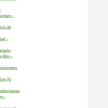
c
terdam –
 t/m 30
tad –
ography
n Rijn –
 Amsterdam
 t/m 70
editerranean
am –