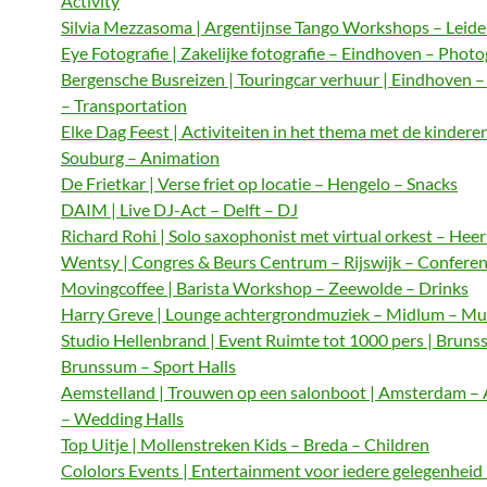
Activity
Silvia Mezzasoma | Argentijnse Tango Workshops – Leide
Eye Fotografie | Zakelijke fotografie – Eindhoven – Phot
Bergensche Busreizen | Touringcar verhuur | Eindhoven 
– Transportation
Elke Dag Feest | Activiteiten in het thema met de kindere
Souburg – Animation
De Frietkar | Verse friet op locatie – Hengelo – Snacks
DAIM | Live DJ-Act – Delft – DJ
Richard Rohi | Solo saxophonist met virtual orkest – Hee
Wentsy | Congres & Beurs Centrum – Rijswijk – Confere
Movingcoffee | Barista Workshop – Zeewolde – Drinks
Harry Greve | Lounge achtergrondmuziek – Midlum – Mu
Studio Hellenbrand | Event Ruimte tot 1000 pers | Bruns
Brunssum – Sport Halls
Aemstelland | Trouwen op een salonboot | Amsterdam 
– Wedding Halls
Top Uitje | Mollenstreken Kids – Breda – Children
Cololors Events | Entertainment voor iedere gelegenheid