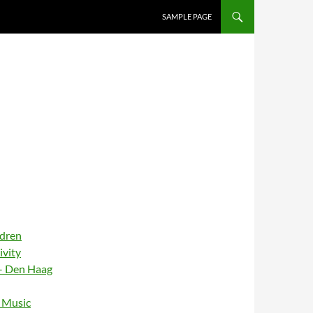
SAMPLE PAGE
ldren
ivity
– Den Haag
– Music