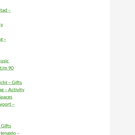
stad –
ty
g –
usic
 t/m 90
cht – Gifts
g – Activity
Spaces
voort –
Gifts
Hengelo –