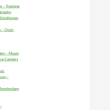
n – Training
ography
– Eindhoven
n – Oost-
rlen – Music
nce Centers
sic
sum –
– Amsterdam
 –