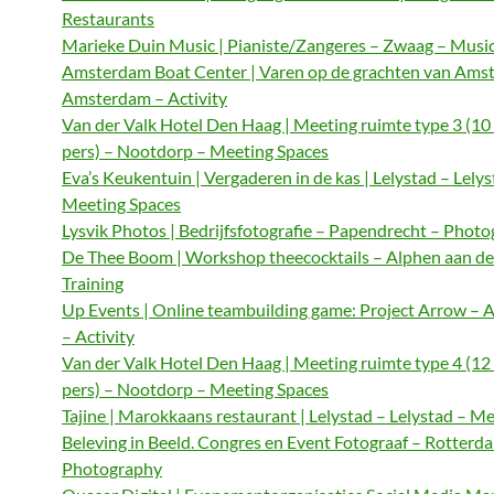
Restaurants
Marieke Duin Music | Pianiste/Zangeres – Zwaag – Musi
Amsterdam Boat Center | Varen op de grachten van Ams
Amsterdam – Activity
Van der Valk Hotel Den Haag | Meeting ruimte type 3 (10
pers) – Nootdorp – Meeting Spaces
Eva’s Keukentuin | Vergaderen in de kas | Lelystad – Lelys
Meeting Spaces
Lysvik Photos | Bedrijfsfotografie – Papendrecht – Phot
De Thee Boom | Workshop theecocktails – Alphen aan de
Training
Up Events | Online teambuilding game: Project Arrow –
– Activity
Van der Valk Hotel Den Haag | Meeting ruimte type 4 (12
pers) – Nootdorp – Meeting Spaces
Tajine | Marokkaans restaurant | Lelystad – Lelystad – M
Beleving in Beeld. Congres en Event Fotograaf – Rotterd
Photography