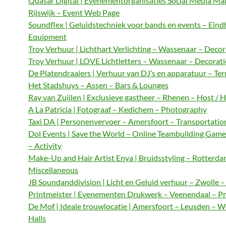
Quasar Digital | Evenementorganisaties Social Media M
Rijswijk – Event Web Page
Soundflex | Geluidstechniek voor bands en events – Ein
Equipment
Troy Verhuur | Lichthart Verlichting – Wassenaar – Decor
Troy Verhuur | LOVE Lichtletters – Wassenaar – Decorat
De Platendraaiers | Verhuur van DJ’s en apparatuur – Te
Het Stadshuys – Assen – Bars & Lounges
Ray van Zuijlen | Exclusieve gastheer – Rhenen – Host / 
A La Patricia | Fotograaf – Kedichem – Photography
Taxi DA | Personenvervoer – Amersfoort – Transportatio
Dol Events | Save the World – Online Teambuilding Gam
– Activity
Make-Up and Hair Artist Enya | Bruidsstyling – Rotterda
Miscellaneous
JB Soundanddivision | Licht en Geluid verhuur – Zwolle 
Printmeister | Evenementen Drukwerk – Veenendaal – Pr
De Mof | Ideale trouwlocatie | Amersfoort – Leusden – 
Halls