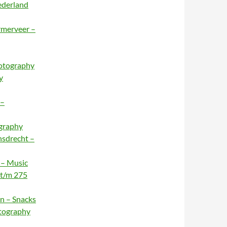
ederland
rmerveer –
hotography
y
 –
ography
nsdrecht –
 – Music
 t/m 275
n – Snacks
otography