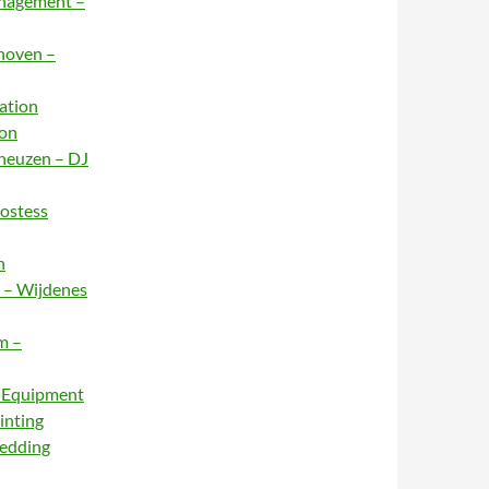
anagement –
dhoven –
ation
ion
rneuzen – DJ
Hostess
n
e – Wijdenes
m –
– Equipment
inting
Wedding