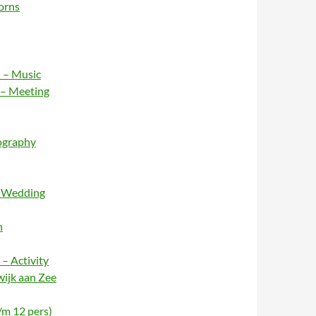
orns
 – Music
 – Meeting
ography
– Wedding
n
– Activity
wijk aan Zee
/m 12 pers)