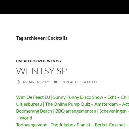
Tag archieven: Cocktails
UNCATEGORIZED
,
WENTSY
WENTSY SP
JANUARI 18, 2021
EEN REACTIE PLAATSEN
Wim De Feest DJ | Sunny Funny Disco Show – Echt – Chi
Uitjesbureau | The Online Pump Quiz – Amsterdam – Act
Boomerang Beach | BBQ arrangementen | Scheveningen 
– World
Toonaangevend | The Jukebox Pianist – Berkel-Enschot 