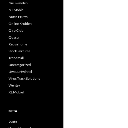
Nieuwmolen
NT Mobiel
Nutto Frutto
Online Kruiden
Qiro Club
Quasar
Repairhome
Stock Perfume
Trendmall
Uncategorized
Uwbuurtwinkel
Virus Track Solutions
Wentsy
XL Mobiel
META
Login