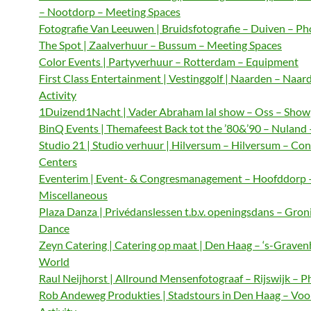
– Nootdorp – Meeting Spaces
Fotografie Van Leeuwen | Bruidsfotografie – Duiven – P
The Spot | Zaalverhuur – Bussum – Meeting Spaces
Color Events | Partyverhuur – Rotterdam – Equipment
First Class Entertainment | Vestinggolf | Naarden – Naar
Activity
1Duizend1Nacht | Vader Abraham lal show – Oss – Show
BinQ Events | Themafeest Back tot the ’80&’90 – Nuland
Studio 21 | Studio verhuur | Hilversum – Hilversum – Co
Centers
Eventerim | Event- & Congresmanagement – Hoofddorp 
Miscellaneous
Plaza Danza | Privédanslessen t.b.v. openingsdans – Gron
Dance
Zeyn Catering | Catering op maat | Den Haag – ‘s-Graven
World
Raul Neijhorst | Allround Mensenfotograaf – Rijswijk – 
Rob Andeweg Produkties | Stadstours in Den Haag – Voo