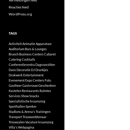
Vermeldingen feed
Reacties feed
WordPress.org
TAGS
Activiteit
Animatie
Apparatuur
Auditorium
Bars & Lounges
Brunch
Business Centers
Cabaret
Catering
Cocktails
Conferentiecentra
Dagvoorzitter
Dans
Decoratie
DJ
Drankjes
Drukwerk
Entertainment
Evenement
Expo Centers
Foto
Gastheer
Gastvrouw
Geschenken
Kastelen
Restaurants
Ruimtes
Services
Show
Snacks
Specialistische kraamzorg
Sporthallen
Spreker
Stadions & Arena's
Trainingen
Transport
Trouwambtenaar
Trouwzalen
Vacature kraamzorg
Villa's
Webpagina