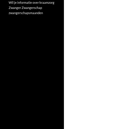
Wil je informatie over kraamzorg
Zwanger
Zwangerschap
zwangerschapsmaanden