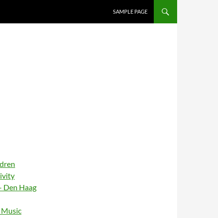
SAMPLE PAGE
ldren
ivity
– Den Haag
– Music