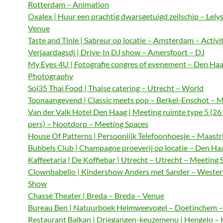
Rotterdam – Animation
Oxalex | Huur een prachtig dwarsgetuigd zeilschip – Lely
Venue
Taste and Tinle | Sabreur op locatie – Amsterdam – Activi
Verjaardagsdj | Drive-In DJ show – Amersfoort – DJ
My Eyes 4U | Fotografie congres of evenement – Den Haa
Photography
Soi35 Thai Food | Thaise catering – Utrecht – World
Toonaangevend | Classic meets pop – Berkel-Enschot – M
Van der Valk Hotel Den Haag | Meeting ruimte type 5 (26
pers) – Nootdorp – Meeting Spaces
House Of Patterns | Persoonlijk Telefoonhoesje – Maastri
Bubbels Club | Champagne proeverij op locatie – Den Haa
Kaffeetaria | De Koffiebar | Utrecht – Utrecht – Meeting 
Clownbabello | Kindershow Anders met Sander – Wester
Show
Chassé Theater | Breda – Breda – Venue
Bureau Ben | Natuurboek Heimweevogel – Doetinchem – 
Restaurant Balkan | Driegangen-keuzemenu | Hengelo – 