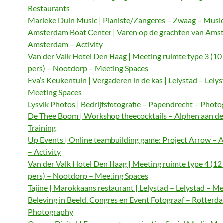
Restaurants
Marieke Duin Music | Pianiste/Zangeres – Zwaag – Musi
Amsterdam Boat Center | Varen op de grachten van Ams
Amsterdam – Activity
Van der Valk Hotel Den Haag | Meeting ruimte type 3 (10
pers) – Nootdorp – Meeting Spaces
Eva’s Keukentuin | Vergaderen in de kas | Lelystad – Lelys
Meeting Spaces
Lysvik Photos | Bedrijfsfotografie – Papendrecht – Phot
De Thee Boom | Workshop theecocktails – Alphen aan de
Training
Up Events | Online teambuilding game: Project Arrow –
– Activity
Van der Valk Hotel Den Haag | Meeting ruimte type 4 (12
pers) – Nootdorp – Meeting Spaces
Tajine | Marokkaans restaurant | Lelystad – Lelystad – M
Beleving in Beeld. Congres en Event Fotograaf – Rotterd
Photography