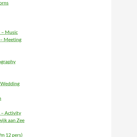
orns
 – Music
 – Meeting
ography
– Wedding
n
– Activity
wijk aan Zee
/m 12 pers)