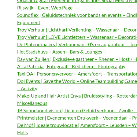
Quasar Digital | Evenementorganisaties Social Media M
Rijswijk – Event Web Page
Soundflex | Geluidstechniek voor bands en events – Ein
Equipment
Troy Verhuur | Lichthart Verlichting – Wassenaar – Decor
Troy Verhuur | LOVE Lichtletters – Wassenaar – Decorat
De Platendraaiers | Verhuur van DJ’s en apparatuur – Te
Het Stadshuys – Assen – Bars & Lounges
Ray van Zuijlen | Exclusieve gastheer – Rhenen – Host / 
A La Patricia | Fotograaf – Kedichem – Photography
Taxi DA | Personenvervoer – Amersfoort – Transportatio
Dol Events | Save the World – Online Teambuilding Gam
– Activity
Make-Up and Hair Artist Enya | Bruidsstyling – Rotterda
Miscellaneous
JB Soundanddivision | Licht en Geluid verhuur – Zwolle 
Printmeister | Evenementen Drukwerk – Veenendaal – Pr
De Mof | Ideale trouwlocatie | Amersfoort – Leusden – 
Halls