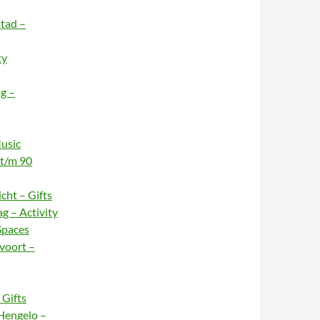
stad –
ty
g –
usic
 t/m 90
cht – Gifts
g – Activity
Spaces
voort –
Gifts
Hengelo –