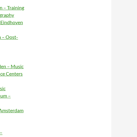
n – Training
ography
– Eindhoven
n – Oost-
rlen – Music
nce Centers
sic
sum –
– Amsterdam
 –