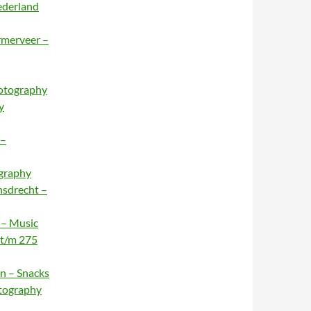
ederland
rmerveer –
hotography
y
 –
ography
nsdrecht –
 – Music
 t/m 275
n – Snacks
otography