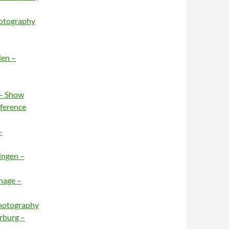
hotography
den –
 – Show
nference
–
ingen –
hage –
Photography
rburg –