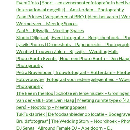
Event2foto | Sport – en evenementenfotografie in heel N
(internationaal mogelijk) – Amsterdam – Photography
Zaan Prinses | Vergaderen of BBQ tijdens het varen | Wo
Wormerveer – Meeting Spaces
Zaal 5 – Rijswijk – Meeting Spaces
Studio Dijkgraaf | Event fotografie – Bergschenhoek – P
Lysvik Photos | Droneshots – Papendrecht – Photograph
Wentsy | Trouwen Zalen – Rijswijk – Wedding Halls
Photo Booth Events | Huur een Photo Booth – Den Haag
Photography
Petra Bravenboer | Trouwfotograaf – Rotterdam – Phot
Fotovrouwtje | Fotograaf voor iedere gelegenheid – Woe
Photography
The Bee in the Box | Schotse en Ierse muziek – Groningen
Van der Valk Hotel Den Haag | Meeting ruimte type 6 (42
pers) – Nootdorp – Meeting Spaces
TukTukfabriek | De foodaanbieder op locatie – Bodegrave
Bruidsfotograaf | The Wedding Story – Noordhoek – Ph
DJ Senga | Allround Female DJ – Apeldoorn – DJ