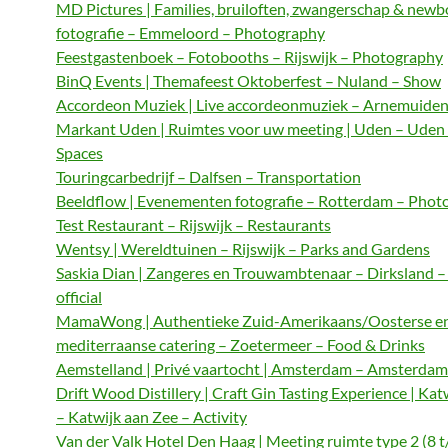
MD Pictures | Families, bruiloften, zwangerschap & newb
fotografie – Emmeloord – Photography
Feestgastenboek – Fotobooths – Rijswijk – Photography
BinQ Events | Themafeest Oktoberfest – Nuland – Show
Accordeon Muziek | Live accordeonmuziek – Arnemuiden
Markant Uden | Ruimtes voor uw meeting | Uden – Uden
Spaces
Touringcarbedrijf – Dalfsen – Transportation
Beeldflow | Evenementen fotografie – Rotterdam – Phot
Test Restaurant – Rijswijk – Restaurants
Wentsy | Wereldtuinen – Rijswijk – Parks and Gardens
Saskia Dian | Zangeres en Trouwambtenaar – Dirksland 
official
MamaWong | Authentieke Zuid-Amerikaans/Oosterse e
mediterraanse catering – Zoetermeer – Food & Drinks
Aemstelland | Privé vaartocht | Amsterdam – Amsterdam 
Drift Wood Distillery | Craft Gin Tasting Experience | Kat
– Katwijk aan Zee – Activity
Van der Valk Hotel Den Haag | Meeting ruimte type 2 (8 t