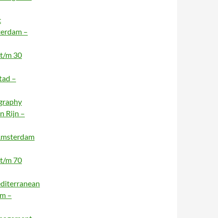
c
terdam –
 t/m 30
tad –
ography
n Rijn –
 Amsterdam
 t/m 70
editerranean
am –