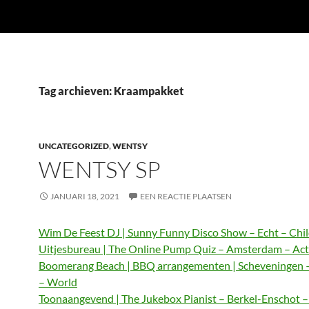
Tag archieven: Kraampakket
UNCATEGORIZED
,
WENTSY
WENTSY SP
JANUARI 18, 2021
EEN REACTIE PLAATSEN
Wim De Feest DJ | Sunny Funny Disco Show – Echt – Chi
Uitjesbureau | The Online Pump Quiz – Amsterdam – Act
Boomerang Beach | BBQ arrangementen | Scheveningen 
– World
Toonaangevend | The Jukebox Pianist – Berkel-Enschot 