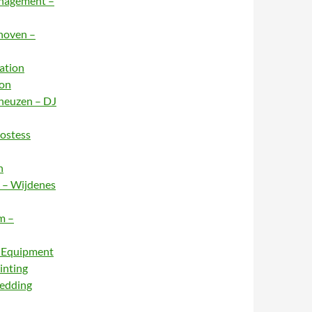
anagement –
dhoven –
ation
ion
rneuzen – DJ
Hostess
n
e – Wijdenes
m –
– Equipment
inting
Wedding