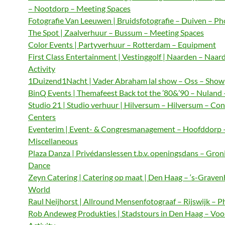
– Nootdorp – Meeting Spaces
Fotografie Van Leeuwen | Bruidsfotografie – Duiven – P
The Spot | Zaalverhuur – Bussum – Meeting Spaces
Color Events | Partyverhuur – Rotterdam – Equipment
First Class Entertainment | Vestinggolf | Naarden – Naar
Activity
1Duizend1Nacht | Vader Abraham lal show – Oss – Show
BinQ Events | Themafeest Back tot the ’80&’90 – Nuland
Studio 21 | Studio verhuur | Hilversum – Hilversum – Co
Centers
Eventerim | Event- & Congresmanagement – Hoofddorp 
Miscellaneous
Plaza Danza | Privédanslessen t.b.v. openingsdans – Gron
Dance
Zeyn Catering | Catering op maat | Den Haag – ‘s-Graven
World
Raul Neijhorst | Allround Mensenfotograaf – Rijswijk – 
Rob Andeweg Produkties | Stadstours in Den Haag – Voo