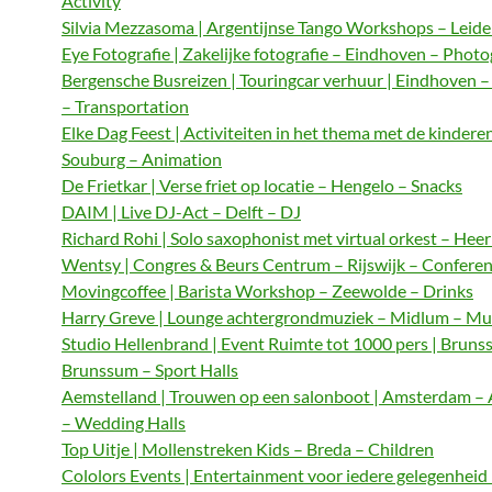
Activity
Silvia Mezzasoma | Argentijnse Tango Workshops – Leide
Eye Fotografie | Zakelijke fotografie – Eindhoven – Phot
Bergensche Busreizen | Touringcar verhuur | Eindhoven 
– Transportation
Elke Dag Feest | Activiteiten in het thema met de kindere
Souburg – Animation
De Frietkar | Verse friet op locatie – Hengelo – Snacks
DAIM | Live DJ-Act – Delft – DJ
Richard Rohi | Solo saxophonist met virtual orkest – Hee
Wentsy | Congres & Beurs Centrum – Rijswijk – Confere
Movingcoffee | Barista Workshop – Zeewolde – Drinks
Harry Greve | Lounge achtergrondmuziek – Midlum – Mu
Studio Hellenbrand | Event Ruimte tot 1000 pers | Bruns
Brunssum – Sport Halls
Aemstelland | Trouwen op een salonboot | Amsterdam 
– Wedding Halls
Top Uitje | Mollenstreken Kids – Breda – Children
Cololors Events | Entertainment voor iedere gelegenheid