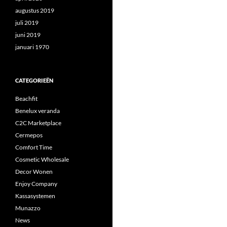
augustus 2019
juli 2019
juni 2019
januari 1970
CATEGORIEËN
Beachfit
Benelux veranda
C2C Marketplace
Cermepos
Comfort Time
Cosmetic Wholesale
Decor Wonen
Enjoy Company
Kassasystemen
Munazzo
News