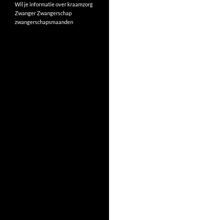
Wil je informatie over kraamzorg
Zwanger
Zwangerschap
zwangerschapsmaanden