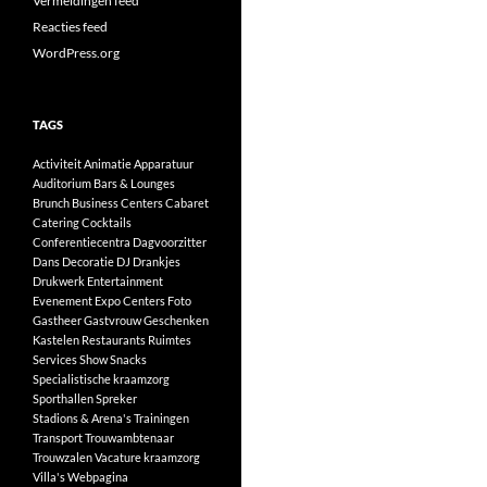
Vermeldingen feed
Reacties feed
WordPress.org
TAGS
Activiteit
Animatie
Apparatuur
Auditorium
Bars & Lounges
Brunch
Business Centers
Cabaret
Catering
Cocktails
Conferentiecentra
Dagvoorzitter
Dans
Decoratie
DJ
Drankjes
Drukwerk
Entertainment
Evenement
Expo Centers
Foto
Gastheer
Gastvrouw
Geschenken
Kastelen
Restaurants
Ruimtes
Services
Show
Snacks
Specialistische kraamzorg
Sporthallen
Spreker
Stadions & Arena's
Trainingen
Transport
Trouwambtenaar
Trouwzalen
Vacature kraamzorg
Villa's
Webpagina