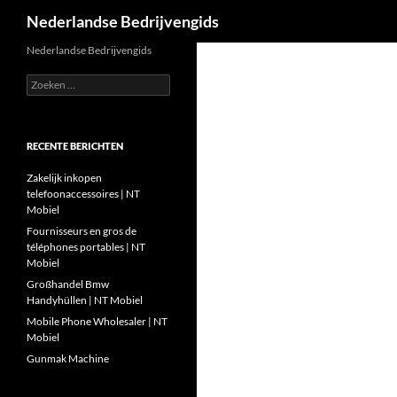
Zoeken
Nederlandse Bedrijvengids
Ga
Nederlandse Bedrijvengids
naar
Zoeken
de
naar:
inhoud
RECENTE BERICHTEN
Zakelijk inkopen
telefoonaccessoires | NT
Mobiel
Fournisseurs en gros de
téléphones portables | NT
Mobiel
Großhandel Bmw
Handyhüllen | NT Mobiel
Mobile Phone Wholesaler | NT
Mobiel
Gunmak Machine