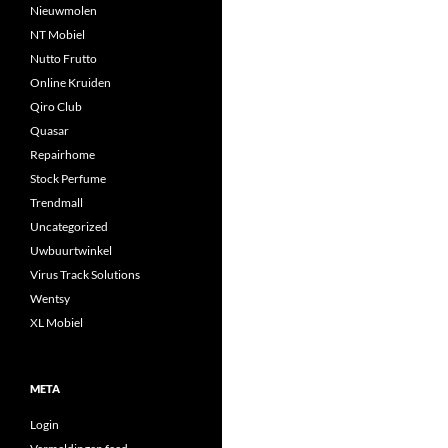
Nieuwmolen
NT Mobiel
Nutto Frutto
Online Kruiden
Qiro Club
Quasar
Repairhome
Stock Perfume
Trendmall
Uncategorized
Uwbuurtwinkel
Virus Track Solutions
Wentsy
XL Mobiel
META
Login