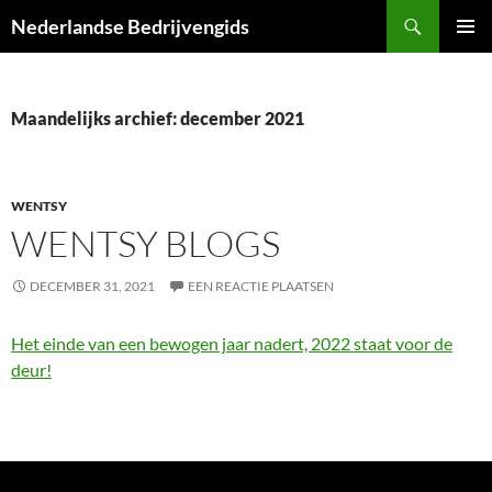
Ga
Zoeken
Nederlandse Bedrijvengids
naar
PRIMAI
de
MENU
inhoud
Maandelijks archief: december 2021
WENTSY
WENTSY BLOGS
DECEMBER 31, 2021
EEN REACTIE PLAATSEN
Het einde van een bewogen jaar nadert, 2022 staat voor de
deur!