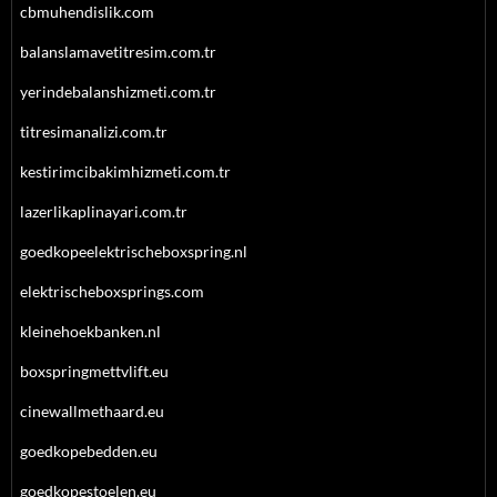
cbmuhendislik.com
balanslamavetitresim.com.tr
yerindebalanshizmeti.com.tr
titresimanalizi.com.tr
kestirimcibakimhizmeti.com.tr
lazerlikaplinayari.com.tr
goedkopeelektrischeboxspring.nl
elektrischeboxsprings.com
kleinehoekbanken.nl
boxspringmettvlift.eu
cinewallmethaard.eu
goedkopebedden.eu
goedkopestoelen.eu