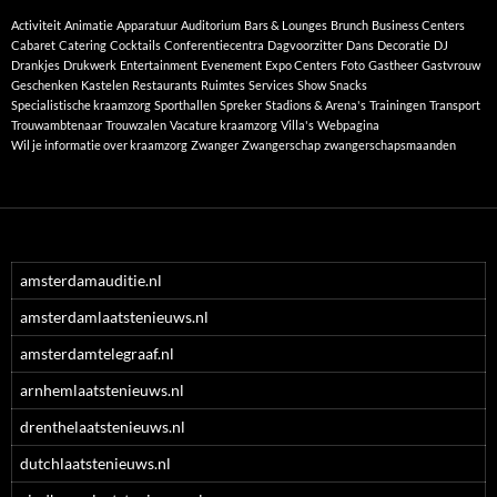
Activiteit
Animatie
Apparatuur
Auditorium
Bars & Lounges
Brunch
Business Centers
Cabaret
Catering
Cocktails
Conferentiecentra
Dagvoorzitter
Dans
Decoratie
DJ
Drankjes
Drukwerk
Entertainment
Evenement
Expo Centers
Foto
Gastheer
Gastvrouw
Geschenken
Kastelen
Restaurants
Ruimtes
Services
Show
Snacks
Specialistische kraamzorg
Sporthallen
Spreker
Stadions & Arena's
Trainingen
Transport
Trouwambtenaar
Trouwzalen
Vacature kraamzorg
Villa's
Webpagina
Wil je informatie over kraamzorg
Zwanger
Zwangerschap
zwangerschapsmaanden
amsterdamauditie.nl
amsterdamlaatstenieuws.nl
amsterdamtelegraaf.nl
arnhemlaatstenieuws.nl
drenthelaatstenieuws.nl
dutchlaatstenieuws.nl