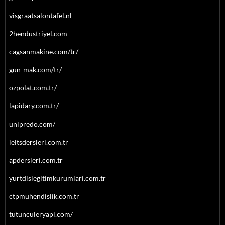
visgraatsalontafel.nl
2hendustriyel.com
cagsanmakine.com/tr/
gun-mak.com/tr/
ozpolat.com.tr/
lapidary.com.tr/
unipredo.com/
ieltsdersleri.com.tr
apdersleri.com.tr
yurtdisiegitimkurumlari.com.tr
ctpmuhendislik.com.tr
tutunculeryapi.com/