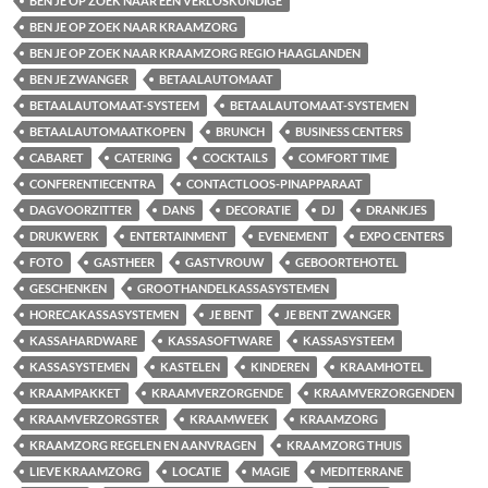
BEN JE OP ZOEK NAAR EEN VERLOSKUNDIGE
BEN JE OP ZOEK NAAR KRAAMZORG
BEN JE OP ZOEK NAAR KRAAMZORG REGIO HAAGLANDEN
BEN JE ZWANGER
BETAALAUTOMAAT
BETAALAUTOMAAT-SYSTEEM
BETAALAUTOMAAT-SYSTEMEN
BETAALAUTOMAATKOPEN
BRUNCH
BUSINESS CENTERS
CABARET
CATERING
COCKTAILS
COMFORT TIME
CONFERENTIECENTRA
CONTACTLOOS-PINAPPARAAT
DAGVOORZITTER
DANS
DECORATIE
DJ
DRANKJES
DRUKWERK
ENTERTAINMENT
EVENEMENT
EXPO CENTERS
FOTO
GASTHEER
GASTVROUW
GEBOORTEHOTEL
GESCHENKEN
GROOTHANDELKASSASYSTEMEN
HORECAKASSASYSTEMEN
JE BENT
JE BENT ZWANGER
KASSAHARDWARE
KASSASOFTWARE
KASSASYSTEEM
KASSASYSTEMEN
KASTELEN
KINDEREN
KRAAMHOTEL
KRAAMPAKKET
KRAAMVERZORGENDE
KRAAMVERZORGENDEN
KRAAMVERZORGSTER
KRAAMWEEK
KRAAMZORG
KRAAMZORG REGELEN EN AANVRAGEN
KRAAMZORG THUIS
LIEVE KRAAMZORG
LOCATIE
MAGIE
MEDITERRANE