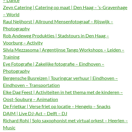
– Dance
Zeyn Catering | Catering op maat | Den Haag – ‘s-Gravenhage
– World
Raul Neijhorst | Allround Mensenfotograaf – Rijswijk –
Photography
Rob Andeweg Produkties | Stadstours in Den Haag –
Voorburg – Activity
Silvia Mezzasoma | Argentijnse Tango Workshops – Leiden –
Training
Eye Fotografie | Zakelijke fotografie – Eindhoven –
Photography
Bergensche Busreizen | Touringcar verhuur | Eindhoven –
Eindhoven – Transportation
Elke Dag Feest | Activiteiten in het thema met de kinderen –
Oost-Souburg – Animation
De Frietkar | Verse friet op locatie – Hengelo – Snacks
DAIM | Live DJ-Act – Delft – DJ
Richard Rohi | Solo saxophonist met virtual orkest – Heerlen –
Music