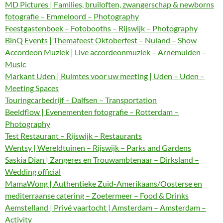
MD Pictures | Families, bruiloften, zwangerschap & newborns
fotografie – Emmeloord – Photography
Feestgastenboek – Fotobooths – Rijswijk – Photography
BinQ Events | Themafeest Oktoberfest – Nuland – Show
Accordeon Muziek | Live accordeonmuziek – Arnemuiden –
Music
Markant Uden | Ruimtes voor uw meeting | Uden – Uden –
Meeting Spaces
Touringcarbedrijf – Dalfsen – Transportation
Beeldflow | Evenementen fotografie – Rotterdam –
Photography
Test Restaurant – Rijswijk – Restaurants
Wentsy | Wereldtuinen – Rijswijk – Parks and Gardens
Saskia Dian | Zangeres en Trouwambtenaar – Dirksland –
Wedding official
MamaWong | Authentieke Zuid-Amerikaans/Oosterse en
mediterraanse catering – Zoetermeer – Food & Drinks
Aemstelland | Privé vaartocht | Amsterdam – Amsterdam –
Activity