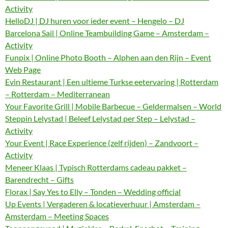
Activity
HelloDJ | DJ huren voor ieder event – Hengelo – DJ
Barcelona Sail | Online Teambuilding Game – Amsterdam –
Activity
Funpix | Online Photo Booth – Alphen aan den Rijn – Event
Web Page
Evin Restaurant | Een ultieme Turkse eetervaring | Rotterdam
– Rotterdam – Mediterranean
Your Favorite Grill | Mobile Barbecue – Geldermalsen – World
Steppin Lelystad | Beleef Lelystad per Step – Lelystad –
Activity
Your Event | Race Experience (zelf rijden) – Zandvoort –
Activity
Meneer Klaas | Typisch Rotterdams cadeau pakket –
Barendrecht – Gifts
Florax | Say Yes to Elly – Tonden – Wedding official
Up Events | Vergaderen & locatieverhuur | Amsterdam –
Amsterdam – Meeting Spaces