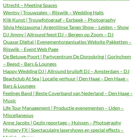
Utrecht – Meeting Spaces
Wentsy | Trouwzalen – Rijswijk – Wedding Halls
Kijk Kunst | Trouwfotograaf – Eerbeek – Photography
Silvia Mezzasoma | Argentijnse Tango Show – Leiden – Show
DJ Jimmy | Allround feest DJ – Bergen op Zoom – DJ
Quasar Digital | Evenementorganisaties Website Pakketten –
Rijswijk – Event Web Page
De Betuwe Poort | Partycentrum De Dorpskring | Gorinchem
– Beesd – Bars & Lounges
Happy Wedding DJ | Allround bruiloft DJ – Amsterdam – DJ
Beachclub At Sea | Locatie verhuur | Den Haag – Den Haag –
Bars & Lounges
Feelings Band | Beste Coverband van Nederland – Den Haag –
Music
Life Tour Management | Productie evenementen – Uden –
Miscellaneous
Anne Jacobs | Gezin reportage – Huissen – Photography
Mystery FX | Spectaculaire lasershows en special effects –