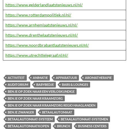
https://www.gelderlandlaatstenieuws.nl/nl/
https://www.rotterdampolitiek.nl/nl/
https://www.arnhemlaatstenieuws.nl/nl/
https://www.drenthelaatstenieuws.nl/nl/
https://www.noordbrabantlaatstenieuws.nl/nl/
https://www.utrechttelegraaf.nl/nl/
ACTIVITEIT
ANIMATIE
APPARATUUR
AROMATHERAPIE
AUDITORIUM
BABYBEDJE
BARS & LOUNGES
BEN JE OP ZOEK NAAR EEN VERLOSKUNDIGE
BEN JE OP ZOEK NAAR KRAAMZORG
BEN JE OP ZOEK NAAR KRAAMZORG REGIO HAAGLANDEN
BEN JE ZWANGER
BETAALAUTOMAAT
BETAALAUTOMAAT-SYSTEEM
BETAALAUTOMAAT-SYSTEMEN
BETAALAUTOMAATKOPEN
BRUNCH
BUSINESS CENTERS