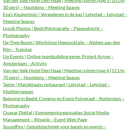
Van der Valk Hotel Den Haag | Meeting ruimte type 3 (10 t/m
30 pers) – Nootdorp – Meeting Spaces
Eva’s Keukentuin | Vergaderen in de kas | Lelystad – Lelystad –
Meeting Spaces
Lysvik Photos | Bedrijfsfotografie – Papendrecht –
Photography
De Thee Boom | Workshop theecocktails – Alphen aan den
Rijn – Training
Up Events | Online teambuilding game: Project Arrow –
Amsterdam – Activity
Van der Valk Hotel Den Haag | Meeting ruimte type 4 (12 t/m
70 pers) – Nootdorp – Meeting Spaces
Tajine | Marokkaans restaurant | Lelystad – Lelystad –
Mediterranean
Beleving in Beeld. Congres en Event Fotograaf – Rotterdam –
Photography
Quasar Digital | Evenementorganisaties Social Media
Management – Rijswijk – Event Web Page
Soundflex | Geluidstechniek voor bands en events –