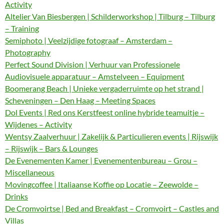
Activity
Altelier Van Biesbergen | Schilderworkshop | Tilburg – Tilburg
– Training
Semiphoto | Veelzijdige fotograaf – Amsterdam –
Photography
Perfect Sound Division | Verhuur van Professionele
Audiovisuele apparatuur – Amstelveen – Equipment
Boomerang Beach | Unieke vergaderruimte op het strand |
Scheveningen – Den Haag – Meeting Spaces
Dol Events | Red ons Kerstfeest online hybride teamuitje –
Wijdenes – Activity
Wentsy Zaalverhuur | Zakelijk & Particulieren events | Rijswijk
– Rijswijk – Bars & Lounges
De Evenementen Kamer | Evenementenbureau – Grou –
Miscellaneous
Movingcoffee | Italiaanse Koffie op Locatie – Zeewolde –
Drinks
De Cromvoirtse | Bed and Breakfast – Cromvoirt – Castles and
Villas