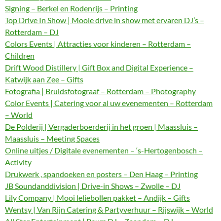
Signing – Berkel en Rodenrijs – Printing
Top Drive In Show | Mooie drive in show met ervaren DJ’s –
Rotterdam – DJ
Colors Events | Attracties voor kinderen – Rotterdam –
Children
Drift Wood Distillery | Gift Box and Digital Experience –
Katwijk aan Zee – Gifts
Fotografia | Bruidsfotograaf – Rotterdam – Photography
Color Events | Catering voor al uw evenementen – Rotterdam
– World
De Polderij | Vergaderboerderij in het groen | Maassluis –
Maassluis – Meeting Spaces
Online uitjes / Digitale evenementen – ‘s-Hertogenbosch –
Activity
Drukwerk , spandoeken en posters – Den Haag – Printing
JB Soundanddivision | Drive-in Shows – Zwolle – DJ
Lily Company | Mooi leliebollen pakket – Andijk – Gifts
Wentsy | Van Rijn Catering & Partyverhuur – Rijswijk – World