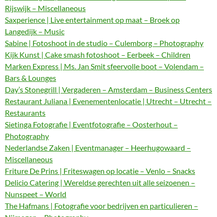
Rijswijk – Miscellaneous
Saxperience | Live entertainment op maat – Broek op
Langedijk – Music
Sabine | Fotoshoot in de studio – Culemborg – Photography
Kijk Kunst | Cake smash fotoshoot – Eerbeek – Children
Marken Express | Ms. Jan Smit sfeervolle boot – Volendam –
Bars & Lounges
Day’s Stonegrill | Vergaderen – Amsterdam – Business Centers
Restaurant Juliana | Evenementenlocatie | Utrecht – Utrecht –
Restaurants
Sietinga Fotografie | Eventfotografie – Oosterhout –
Photography
Nederlandse Zaken | Eventmanager – Heerhugowaard –
Miscellaneous
Friture De Prins | Friteswagen op locatie – Venlo – Snacks
Delicio Catering | Wereldse gerechten uit alle seizoenen –
Nunspeet – World
The Hafmans | Fotografie voor bedrijven en particulieren –