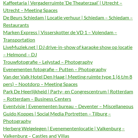
Kaffeetaria | Vergaderruimte ‘De Theaterzaal’ | Utrecht –
Utrecht – Meeting Spaces
De Beurs Schiedam | Locatie verhuur | Schiedam – Schiedam –
Restaurants
Marken Express | Visserskotter de VD 1 – Volendam –
Transportation
LiveMuziek.net | DJ drive-in-show of karaoke show op locatie
– Helmond – DJ
Trouwfotografie – Lelystad – Photography
Evenementen fotografie – Putten – Photography
Van der Valk Hotel Den Haag | Meeting ruimte type 1 (6 t/m 8
pers) – Nootdorp – Meeting Spaces
Park De Heerlijkheid | Party- en Congrescentrum | Rotterdam
– Rotterdam – Business Centers
Eventvisie | Evenementen bureau – Deventer – Miscellaneous
Guido Koppes | Social Media Portretten – Tilburg –
Photography
Herberg Welgelegen | Evenementenlocatie | Valkenburg –
Valkenburg – Castles and Villas