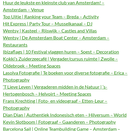
Huur de leukste en kleinste club van Amsterdam! –
Amsterdam – Venue
Top Uitje | Ranking your Team – Breda – Activity
Hit Express | Party Tour – Musselkanaal – DJ
Wentsy | Kasteel – Rijswijk – Castles and Villas
Wentsy | De Amsterdam Boat Center – Amsterdam –
Restaurants
Ibizaflags | 10 Festival vlaggen huren – Soest – Decoration
Kokki’s Zuiderzeecafé | Vergader/cursus ruimte | Zwolle –
Oldebroek – Meeting Spaces
Lasolva Fotografie | Te boeken voor diverse fotografie – Erica –
Photography
‘T Lieve Leven | Vergaderen midden in de Natuur | ‘s-
Hertogenbosch – Helvoirt – Meeting Spaces
Frans Krechting | Foto- en videograaf – Etten-Leur –
Photography
Dian Dian | Authentiek Indonesisch eten – Hilversum – World
Kevin Slotboom | Fotograaf – Gaanderen – Photography
Barcelona Sail | Online Teambuilding Game – Amsterdam –