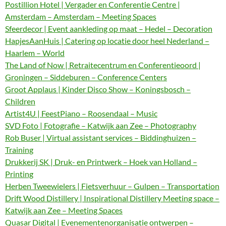
Postillion Hotel | Vergader en Conferentie Centre |
Amsterdam – Amsterdam – Meeting Spaces
Sfeerdecor | Event aankleding op maat – Hedel – Decoration
HapjesAanHuis | Catering op locatie door heel Nederland –
Haarlem – World
The Land of Now | Retraitecentrum en Conferentieoord |
Groningen – Siddeburen – Conference Centers
Groot Applaus | Kinder Disco Show – Koningsbosch –
Children
Artist4U | FeestPiano – Roosendaal – Music
SVD Foto | Fotografie – Katwijk aan Zee – Photography
Rob Buser | Virtual assistant services – Biddinghuizen –
Training
Drukkerij SK | Druk- en Printwerk – Hoek van Holland –
Printing
Herben Tweewielers | Fietsverhuur – Gulpen – Transportation
Drift Wood Distillery | Inspirational Distillery Meeting space –
Katwijk aan Zee – Meeting Spaces
Quasar Digital | Evenementenorganisatie ontwerpen –