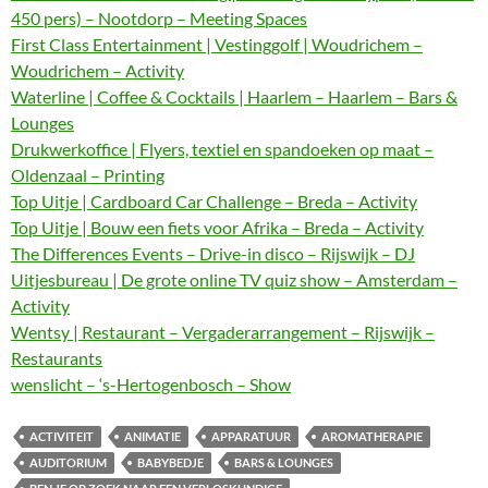
450 pers) – Nootdorp – Meeting Spaces
First Class Entertainment | Vestinggolf | Woudrichem –
Woudrichem – Activity
Waterline | Coffee & Cocktails | Haarlem – Haarlem – Bars &
Lounges
Drukwerkoffice | Flyers, textiel en spandoeken op maat –
Oldenzaal – Printing
Top Uitje | Cardboard Car Challenge – Breda – Activity
Top Uitje | Bouw een fiets voor Afrika – Breda – Activity
The Differences Events – Drive-in disco – Rijswijk – DJ
Uitjesbureau | De grote online TV quiz show – Amsterdam –
Activity
Wentsy | Restaurant – Vergaderarrangement – Rijswijk –
Restaurants
wenslicht – ‘s-Hertogenbosch – Show
ACTIVITEIT
ANIMATIE
APPARATUUR
AROMATHERAPIE
AUDITORIUM
BABYBEDJE
BARS & LOUNGES