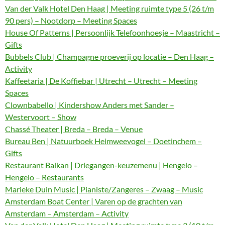
Van der Valk Hotel Den Haag | Meeting ruimte type 5 (26 t/m
90 pers) – Nootdorp – Meeting Spaces
House Of Patterns | Persoonlijk Telefoonhoesje – Maastricht –
Gifts
Bubbels Club | Champagne proeverij op locatie – Den Haag –
Activity
Kaffeetaria | De Koffiebar | Utrecht – Utrecht – Meeting
Spaces
Clownbabello | Kindershow Anders met Sander –
Westervoort – Show
Chassé Theater | Breda – Breda – Venue
Bureau Ben | Natuurboek Heimweevogel – Doetinchem –
Gifts
Restaurant Balkan | Driegangen-keuzemenu | Hengelo –
Hengelo – Restaurants
Marieke Duin Music | Pianiste/Zangeres – Zwaag – Music
Amsterdam Boat Center | Varen op de grachten van
Amsterdam – Amsterdam – Activity