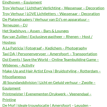
Eindhoven – Equipment
Troy Verhuur | Lichthart Verlichting – Wassenaar – Decoration
Troy Verhuur | LOVE Lichtletters – Wassenaar – Decoration
De Platendraaiers | Verhuur van DJ’s en apparatuur –
Terneuzen – DJ
Het Stadshuys – Assen – Bars & Lounges
Ray van Zuijlen | Exclusieve gastheer – Rhenen – Host /
Hostess
A La Patricia | Fotograaf – Kedichem – Photography
Taxi DA | Personenvervoer – Amersfoort – Transportation
Dol Events | Save the World – Online Teambuilding Game –
Wijdenes – Activity
Make-Up and Hair Artist Enya | Bruidsstyling – Rotterdam –
Miscellaneous
JB Soundanddivision | Licht en Geluid verhuur – Zwolle –
Equipment
Printmeister | Evenementen Drukwerk – Veenendaal –
Printing
De Mof | Ideale trouwlocatie | Amersfoort – Leusden –