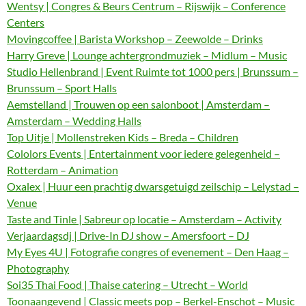
Wentsy | Congres & Beurs Centrum – Rijswijk – Conference
Centers
Movingcoffee | Barista Workshop – Zeewolde – Drinks
Harry Greve | Lounge achtergrondmuziek – Midlum – Music
Studio Hellenbrand | Event Ruimte tot 1000 pers | Brunssum –
Brunssum – Sport Halls
Aemstelland | Trouwen op een salonboot | Amsterdam –
Amsterdam – Wedding Halls
Top Uitje | Mollenstreken Kids – Breda – Children
Cololors Events | Entertainment voor iedere gelegenheid –
Rotterdam – Animation
Oxalex | Huur een prachtig dwarsgetuigd zeilschip – Lelystad –
Venue
Taste and Tinle | Sabreur op locatie – Amsterdam – Activity
Verjaardagsdj | Drive-In DJ show – Amersfoort – DJ
My Eyes 4U | Fotografie congres of evenement – Den Haag –
Photography
Soi35 Thai Food | Thaise catering – Utrecht – World
Toonaangevend | Classic meets pop – Berkel-Enschot – Music