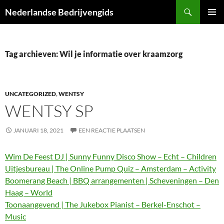
Ga
Zoeken
Nederlandse Bedrijvengids
naar
PRIMAI
de
MENU
inhoud
Tag archieven: Wil je informatie over kraamzorg
UNCATEGORIZED
,
WENTSY
WENTSY SP
JANUARI 18, 2021
EEN REACTIE PLAATSEN
Wim De Feest DJ | Sunny Funny Disco Show – Echt – Children
Uitjesbureau | The Online Pump Quiz – Amsterdam – Activity
Boomerang Beach | BBQ arrangementen | Scheveningen – Den
Haag – World
Toonaangevend | The Jukebox Pianist – Berkel-Enschot –
Music