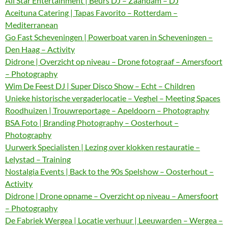
All Star Entertainment | Beurs DJ – Zaandam – DJ
Aceituna Catering | Tapas Favorito – Rotterdam –
Mediterranean
Go Fast Scheveningen | Powerboat varen in Scheveningen –
Den Haag – Activity
Didrone | Overzicht op niveau – Drone fotograaf – Amersfoort
– Photography
Wim De Feest DJ | Super Disco Show – Echt – Children
Unieke historische vergaderlocatie – Veghel – Meeting Spaces
Roodhuizen | Trouwreportage – Apeldoorn – Photography
BSA Foto | Branding Photography – Oosterhout –
Photography
Uurwerk Specialisten | Lezing over klokken restauratie –
Lelystad – Training
Nostalgia Events | Back to the 90s Spelshow – Oosterhout –
Activity
Didrone | Drone opname – Overzicht op niveau – Amersfoort
– Photography
De Fabriek Wergea | Locatie verhuur | Leeuwarden – Wergea –