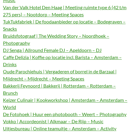
Music
Van der Valk Hotel Den Haag | Meeting ruimte type 6 (42 t/m
275 pers) – Nootdorp – Meeting Spaces
TukTukfabriek | De foodaanbieder op locatie – Bodegraven –
Snacks
Bruidsfotograaf | The Wedding Story – Noordhoek –
Photography
DJ Senga | Allround Female DJ – Apeldoorn – DJ
Caffe Delizia | Koffie op locatie incl. Barista – Amsterdam –
Drinks
Oude Parochiehuis | Vergaderen of borrel in de Barzaal |
Mijdrecht – Mijdrecht – Meeting Spaces
Bakkerij Feynoord | Bakkerij | Rotterdam – Rotterdam –
Brunch
Keizer Culinair | Kookworkshop | Amsterdam – Amsterdam –
World
De Fotohoek | Huur een photobooth – Weert – Photography
Vokko | Accordeonist | Alkmaar – De Rijp – Music
Uitjesbureau | Online teamuitje – Amsterdam – Activity