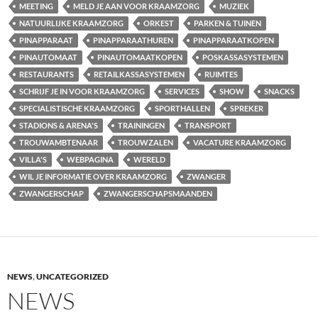
MEETING
MELD JE AAN VOOR KRAAMZORG
MUZIEK
NATUURLIJKE KRAAMZORG
ORKEST
PARKEN & TUINEN
PINAPPARAAT
PINAPPARAATHUREN
PINAPPARAATKOPEN
PINAUTOMAAT
PINAUTOMAATKOPEN
POSKASSASYSTEMEN
RESTAURANTS
RETAILKASSASYSTEMEN
RUIMTES
SCHRIJF JE IN VOOR KRAAMZORG
SERVICES
SHOW
SNACKS
SPECIALISTISCHE KRAAMZORG
SPORTHALLEN
SPREKER
STADIONS & ARENA'S
TRAININGEN
TRANSPORT
TROUWAMBTENAAR
TROUWZALEN
VACATURE KRAAMZORG
VILLA'S
WEBPAGINA
WERELD
WIL JE INFORMATIE OVER KRAAMZORG
ZWANGER
ZWANGERSCHAP
ZWANGERSCHAPSMAANDEN
NEWS
,
UNCATEGORIZED
NEWS