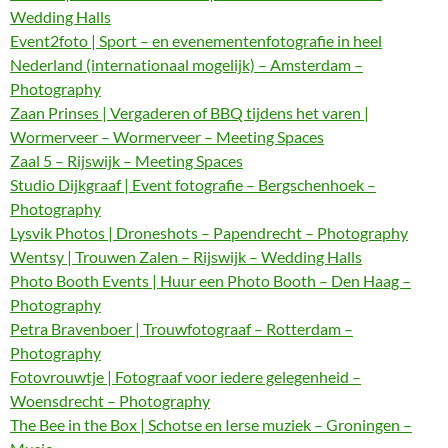
Wedding Halls
Event2foto | Sport – en evenementenfotografie in heel
Nederland (internationaal mogelijk) – Amsterdam –
Photography
Zaan Prinses | Vergaderen of BBQ tijdens het varen |
Wormerveer – Wormerveer – Meeting Spaces
Zaal 5 – Rijswijk – Meeting Spaces
Studio Dijkgraaf | Event fotografie – Bergschenhoek –
Photography
Lysvik Photos | Droneshots – Papendrecht – Photography
Wentsy | Trouwen Zalen – Rijswijk – Wedding Halls
Photo Booth Events | Huur een Photo Booth – Den Haag –
Photography
Petra Bravenboer | Trouwfotograaf – Rotterdam –
Photography
Fotovrouwtje | Fotograaf voor iedere gelegenheid –
Woensdrecht – Photography
The Bee in the Box | Schotse en Ierse muziek – Groningen –