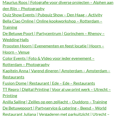
Maurius Roos | Fotografie voor diverse projecten – Alphen aan
den Rijn – Photography
Quiz Show Events | Pubquiz Show – Den Haag – Activity
Bella Ciao Online | Online kookworkshop – Rotterdam –
Training
De Betuwe Poort | Partycentrum | Gorinchem – Rhenoy –
Wedding Halls
Proosten Hoorn | Evenementen en feest locatie | Hoorn –
Hoorn – Venue
Color Events | Foto & Video voor ieder evenement –
Rotterdam – Photography
Kapitein Anna | Varend dineren | Amsterdam – Amsterdam –
Restaurants
Fusion Dome | Restaurant | Ede – Ede – Restaurants
TT Repro | Digital Printing | Voor al uw print werk – Utrecht –
Printing
Anilla Sailing | Zeilles op een zeiljacht – Ouddorp – Training
De Betuwepoort | Partyservice & catering – Beesd – World
Restaurant Juliana | Vergaderen met parkuitzicht | Utrecht –