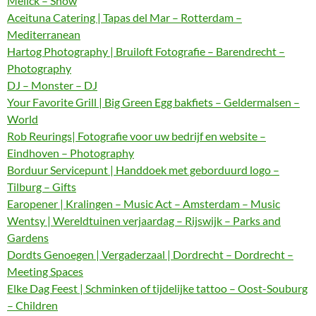
Melick – Show
Aceituna Catering | Tapas del Mar – Rotterdam –
Mediterranean
Hartog Photography | Bruiloft Fotografie – Barendrecht –
Photography
DJ – Monster – DJ
Your Favorite Grill | Big Green Egg bakfiets – Geldermalsen –
World
Rob Reurings| Fotografie voor uw bedrijf en website –
Eindhoven – Photography
Borduur Servicepunt | Handdoek met geborduurd logo –
Tilburg – Gifts
Earopener | Kralingen – Music Act – Amsterdam – Music
Wentsy | Wereldtuinen verjaardag – Rijswijk – Parks and
Gardens
Dordts Genoegen | Vergaderzaal | Dordrecht – Dordrecht –
Meeting Spaces
Elke Dag Feest | Schminken of tijdelijke tattoo – Oost-Souburg
– Children