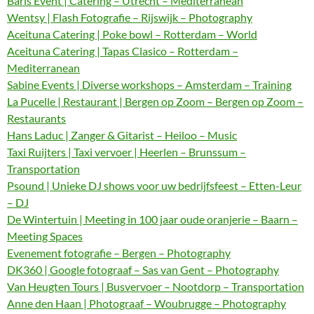
Baris Event | Catering – Utrecht – Mediterranean
Wentsy | Flash Fotografie – Rijswijk – Photography
Aceituna Catering | Poke bowl – Rotterdam – World
Aceituna Catering | Tapas Clasico – Rotterdam –
Mediterranean
Sabine Events | Diverse workshops – Amsterdam – Training
La Pucelle | Restaurant | Bergen op Zoom – Bergen op Zoom –
Restaurants
Hans Laduc | Zanger & Gitarist – Heiloo – Music
Taxi Ruijters | Taxi vervoer | Heerlen – Brunssum –
Transportation
Psound | Unieke DJ shows voor uw bedrijfsfeest – Etten-Leur
– DJ
De Wintertuin | Meeting in 100 jaar oude oranjerie – Baarn –
Meeting Spaces
Evenement fotografie – Bergen – Photography
DK360 | Google fotograaf – Sas van Gent – Photography
Van Heugten Tours | Busvervoer – Nootdorp – Transportation
Anne den Haan | Photograaf – Woubrugge – Photography