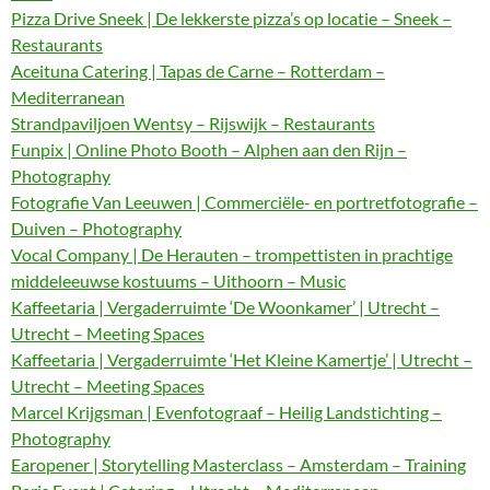
Pizza Drive Sneek | De lekkerste pizza’s op locatie – Sneek –
Restaurants
Aceituna Catering | Tapas de Carne – Rotterdam –
Mediterranean
Strandpaviljoen Wentsy – Rijswijk – Restaurants
Funpix | Online Photo Booth – Alphen aan den Rijn –
Photography
Fotografie Van Leeuwen | Commerciële- en portretfotografie –
Duiven – Photography
Vocal Company | De Herauten – trompettisten in prachtige
middeleeuwse kostuums – Uithoorn – Music
Kaffeetaria | Vergaderruimte ‘De Woonkamer’ | Utrecht –
Utrecht – Meeting Spaces
Kaffeetaria | Vergaderruimte ‘Het Kleine Kamertje’ | Utrecht –
Utrecht – Meeting Spaces
Marcel Krijgsman | Evenfotograaf – Heilig Landstichting –
Photography
Earopener | Storytelling Masterclass – Amsterdam – Training