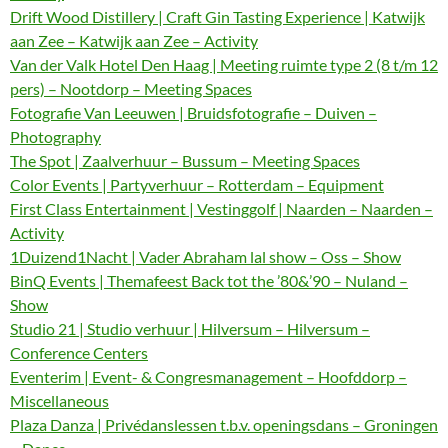
Drift Wood Distillery | Craft Gin Tasting Experience | Katwijk
aan Zee – Katwijk aan Zee – Activity
Van der Valk Hotel Den Haag | Meeting ruimte type 2 (8 t/m 12
pers) – Nootdorp – Meeting Spaces
Fotografie Van Leeuwen | Bruidsfotografie – Duiven –
Photography
The Spot | Zaalverhuur – Bussum – Meeting Spaces
Color Events | Partyverhuur – Rotterdam – Equipment
First Class Entertainment | Vestinggolf | Naarden – Naarden –
Activity
1Duizend1Nacht | Vader Abraham lal show – Oss – Show
BinQ Events | Themafeest Back tot the ’80&’90 – Nuland –
Show
Studio 21 | Studio verhuur | Hilversum – Hilversum –
Conference Centers
Eventerim | Event- & Congresmanagement – Hoofddorp –
Miscellaneous
Plaza Danza | Privédanslessen t.b.v. openingsdans – Groningen