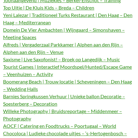
Toonaangevend | Muziekles – Berkel-Enschot – Training
Top Uitje | De Kluis Kids – Breda – Children
Yeni Lalezar | Traditioneel Turks Restaurant | Den Haag – Den
Haag – Mediterranean
Domein De Vier Ambachten | Wijngaard – Simonshaven –
Meeting Spaces
Alfreds | Vergaderzaal Parkkamer | Alphen aan den Rijn –
Alphen aan den Rijn – Venue
Saxisme | Live Saxofonist! – Broek op Langedijk – Music
Tourist Games | Interactief Moordspel/Hunted/Escape Game
– Veenhuizen – Activity
Boomerang Beach | Trouw locatie | Scheveningen – Den Haag
– Wedding Halls
Barnies Springkussen Verhuur | Unieke ballon Decoratie –
Soesterberg – Decoration
Willeke Photography | Bruidsreportage – Middenmeer –
Photography
AOCF | Catering en Foodtrucks – Poortugaal – World
Chocoloca | Ludieke chocolade uitjes – ‘s-Hertogenbosch –