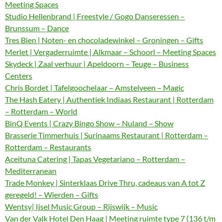
Meeting Spaces
Studio Hellenbrand | Freestyle / Gogo Danseressen –
Brunssum – Dance
Tres Bien | Noten- en chocoladewinkel – Groningen – Gifts
Merlet | Vergaderruimte | Alkmaar – Schoorl – Meeting Spaces
Skydeck | Zaal verhuur | Apeldoorn – Teuge – Business
Centers
Chris Bordet | Tafelgoochelaar – Amstelveen – Magic
The Hash Eatery | Authentiek Indiaas Restaurant | Rotterdam
– Rotterdam – World
BinQ Events | Crazy Bingo Show – Nuland – Show
Brasserie Timmerhuis | Surinaams Restaurant | Rotterdam –
Rotterdam – Restaurants
Aceituna Catering | Tapas Vegetariano – Rotterdam –
Mediterranean
Trade Monkey | Sinterklaas Drive Thru, cadeaus van A tot Z
geregeld! – Wierden – Gifts
Wentsy| Ijsel Music Group – Rijswijk – Music
Van der Valk Hotel Den Haag | Meeting ruimte type 7 (136 t/m