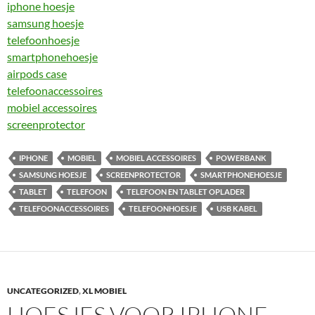
iphone hoesje
samsung hoesje
telefoonhoesje
smartphonehoesje
airpods case
telefoonaccessoires
mobiel accessoires
screenprotector
IPHONE
MOBIEL
MOBIEL ACCESSOIRES
POWERBANK
SAMSUNG HOESJE
SCREENPROTECTOR
SMARTPHONEHOESJE
TABLET
TELEFOON
TELEFOON EN TABLET OPLADER
TELEFOONACCESSOIRES
TELEFOONHOESJE
USB KABEL
UNCATEGORIZED
,
XL MOBIEL
HOESJES VOOR IPHONE