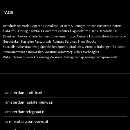
TAGS
Activiteit
Animatie
Apparatuur
Auditorium
Bars & Lounges
Brunch
Business Centers
Cabaret
Catering
Cocktails
Conferentiecentra
Dagvoorzitter
Dans
Decoratie
DJ
Drankjes
Drukwerk
Entertainment
Evenement
Expo Centers
Foto
Gastheer
Gastvrouw
Geschenken
Kastelen
Restaurants
Ruimtes
Services
Show
Snacks
Specialistische kraamzorg
Sporthallen
Spreker
Stadions & Arena's
Trainingen
Transport
Trouwambtenaar
Trouwzalen
Vacature kraamzorg
Villa's
Webpagina
Wil je informatie over kraamzorg
Zwanger
Zwangerschap
zwangerschapsmaanden
amsterdamauditie.nl
amsterdamlaatstenieuws.nl
amsterdamtelegraaf.nl
arnhemlaatstenieuws.nl