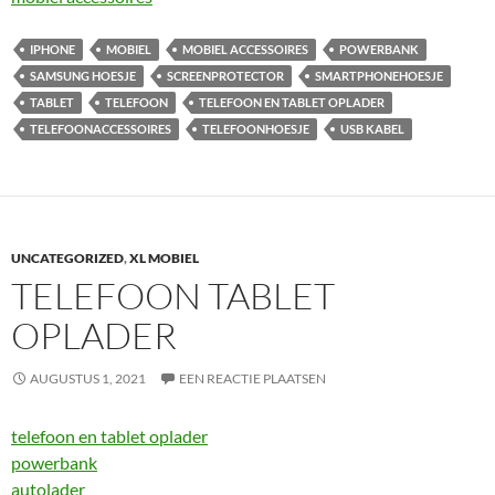
IPHONE
MOBIEL
MOBIEL ACCESSOIRES
POWERBANK
SAMSUNG HOESJE
SCREENPROTECTOR
SMARTPHONEHOESJE
TABLET
TELEFOON
TELEFOON EN TABLET OPLADER
TELEFOONACCESSOIRES
TELEFOONHOESJE
USB KABEL
UNCATEGORIZED
,
XL MOBIEL
TELEFOON TABLET
OPLADER
AUGUSTUS 1, 2021
EEN REACTIE PLAATSEN
telefoon en tablet oplader
powerbank
autolader