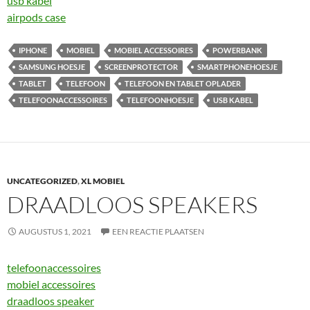
usb kabel
airpods case
IPHONE
MOBIEL
MOBIEL ACCESSOIRES
POWERBANK
SAMSUNG HOESJE
SCREENPROTECTOR
SMARTPHONEHOESJE
TABLET
TELEFOON
TELEFOON EN TABLET OPLADER
TELEFOONACCESSOIRES
TELEFOONHOESJE
USB KABEL
UNCATEGORIZED
,
XL MOBIEL
DRAADLOOS SPEAKERS
AUGUSTUS 1, 2021
EEN REACTIE PLAATSEN
telefoonaccessoires
mobiel accessoires
draadloos speaker