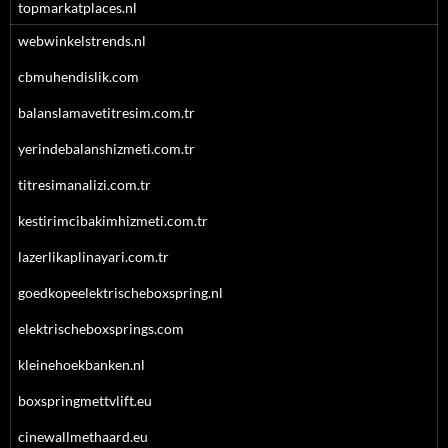
topmarkatplaces.nl
webwinkelstrends.nl
cbmuhendislik.com
balanslamavetitresim.com.tr
yerindebalanshizmeti.com.tr
titresimanalizi.com.tr
kestirimcibakimhizmeti.com.tr
lazerlikaplinayari.com.tr
goedkopeelektrischeboxspring.nl
elektrischeboxsprings.com
kleinehoekbanken.nl
boxspringmettvlift.eu
cinewallmethaard.eu