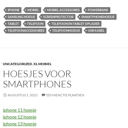
IPHONE
MOBIEL
MOBIEL ACCESSOIRES
POWERBANK
SAMSUNG HOESJE
SCREENPROTECTOR
SMARTPHONEHOESJE
TABLET
TELEFOON
TELEFOON EN TABLET OPLADER
TELEFOONACCESSOIRES
TELEFOONHOESJE
USB KABEL
UNCATEGORIZED
,
XL MOBIEL
HOESJES VOOR
SMARTPHONES
AUGUSTUS 1, 2021
EEN REACTIE PLAATSEN
iphone 11 hoesje
iphone 12 hoesje
iphone 13 hoesje