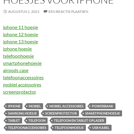
AUGUSTUS 1, 2021
EEN REACTIE PLAATSEN
iphone 11 hoesje
iphone 12 hoesje
iphone 13 hoesje
iphone hoesje
telefoonhoesje
smartphonehoesje
airpods case
telefoonaccessoires
mobiel accessoires
screenprotector
IPHONE
MOBIEL
MOBIEL ACCESSOIRES
POWERBANK
SAMSUNG HOESJE
SCREENPROTECTOR
SMARTPHONEHOESJE
TABLET
TELEFOON
TELEFOON EN TABLET OPLADER
TELEFOONACCESSOIRES
TELEFOONHOESJE
USB KABEL