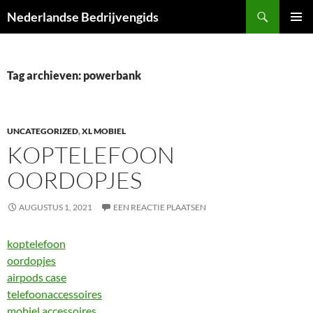
Ga
Zoeken
Nederlandse Bedrijvengids
naar
PRIMAI
de
MENU
inhoud
Tag archieven: powerbank
UNCATEGORIZED
,
XL MOBIEL
KOPTELEFOON
OORDOPJES
AUGUSTUS 1, 2021
EEN REACTIE PLAATSEN
koptelefoon
oordopjes
airpods case
telefoonaccessoires
mobiel accessoires