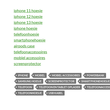
iphone 11 hoesje
iphone 12 hoesje
iphone 13 hoesje
iphone hoesje
telefoonhoesje
smartphonehoesje
airpods case
telefoonaccessoires
mobiel accessoires
screenprotector
IPHONE
MOBIEL
MOBIEL ACCESSOIRES
POWERBANK
SAMSUNG HOESJE
SCREENPROTECTOR
SMARTPHONEHOESJE
TELEFOON
TELEFOON EN TABLET OPLADER
TELEFOONACCES
TELEFOONHOESJE
USB KABEL