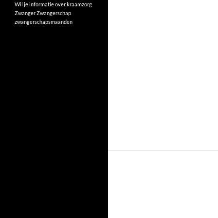
Wil je informatie over kraamzorg
Zwanger
Zwangerschap
zwangerschapsmaanden