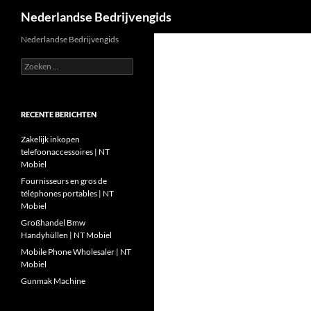
Zoeken
Nederlandse Bedrijvengids
Ga
Nederlandse Bedrijvengids
naar
Zoeken
de
naar:
inhoud
RECENTE BERICHTEN
Zakelijk inkopen
telefoonaccessoires | NT
Mobiel
Fournisseurs en gros de
téléphones portables | NT
Mobiel
Großhandel Bmw
Handyhüllen | NT Mobiel
Mobile Phone Wholesaler | NT
Mobiel
Gunmak Machine