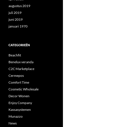
augustus 2019
juli 2019
juni 2019
januari 1970
CATEGORIEËN
Beachfit
Benelux veranda
C2C Marketplace
Cermepos
Comfort Time
Cosmetic Wholesale
Decor Wonen
Enjoy Company
Kassasystemen
Munazzo
News