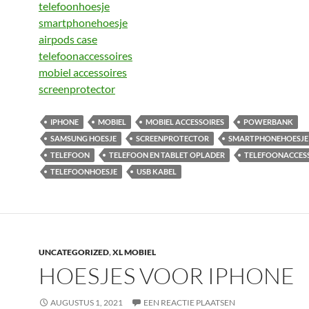
telefoonhoesje
smartphonehoesje
airpods case
telefoonaccessoires
mobiel accessoires
screenprotector
IPHONE
MOBIEL
MOBIEL ACCESSOIRES
POWERBANK
SAMSUNG HOESJE
SCREENPROTECTOR
SMARTPHONEHOESJE
TELEFOON
TELEFOON EN TABLET OPLADER
TELEFOONACCES
TELEFOONHOESJE
USB KABEL
UNCATEGORIZED
,
XL MOBIEL
HOESJES VOOR IPHONE
AUGUSTUS 1, 2021
EEN REACTIE PLAATSEN