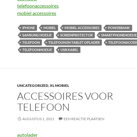
telefoonaccessoires
mobiel accessoires
IPHONE
MOBIEL
MOBIEL ACCESSOIRES
POWERBANK
SAMSUNG HOESJE
SCREENPROTECTOR
SMARTPHONEHOESJE
TELEFOON
TELEFOON EN TABLET OPLADER
TELEFOONACCES
TELEFOONHOESJE
USB KABEL
UNCATEGORIZED
,
XL MOBIEL
ACCESSOIRES VOOR
TELEFOON
AUGUSTUS 1, 2021
EEN REACTIE PLAATSEN
autolader