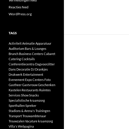
Vermeldingen feed
Reacties feed
WordPress.org
TAGS
Activiteit
Animatie
Apparatuur
Auditorium
Bars & Lounges
Brunch
Business Centers
Cabaret
Catering
Cocktails
Conferentiecentra
Dagvoorzitter
Dans
Decoratie
DJ
Drankjes
Drukwerk
Entertainment
Evenement
Expo Centers
Foto
Gastheer
Gastvrouw
Geschenken
Kastelen
Restaurants
Ruimtes
Services
Show
Snacks
Specialistische kraamzorg
Sporthallen
Spreker
Stadions & Arena's
Trainingen
Transport
Trouwambtenaar
Trouwzalen
Vacature kraamzorg
Villa's
Webpagina