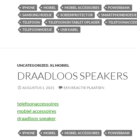
IPHONE
MOBIEL
MOBIEL ACCESSOIRES
POWERBANK
SAMSUNG HOESJE
SCREENPROTECTOR
SMARTPHONEHOESJE
TELEFOON
TELEFOON EN TABLET OPLADER
TELEFOONACCES
TELEFOONHOESJE
USB KABEL
UNCATEGORIZED
,
XL MOBIEL
DRAADLOOS SPEAKERS
AUGUSTUS 1, 2021
EEN REACTIE PLAATSEN
telefoonaccessoires
mobiel accessoires
draadloos speaker
IPHONE
MOBIEL
MOBIEL ACCESSOIRES
POWERBANK