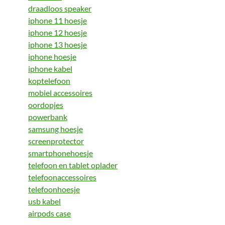
draadloos speaker
iphone 11 hoesje
iphone 12 hoesje
iphone 13 hoesje
iphone hoesje
iphone kabel
koptelefoon
mobiel accessoires
oordopjes
powerbank
samsung hoesje
screenprotector
smartphonehoesje
telefoon en tablet oplader
telefoonaccessoires
telefoonhoesje
usb kabel
airpods case