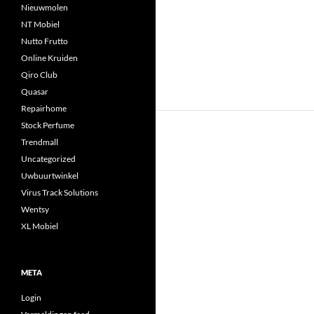
Nieuwmolen
NT Mobiel
Nutto Frutto
Online Kruiden
Qiro Club
Quasar
Repairhome
Stock Perfume
Trendmall
Uncategorized
Uwbuurtwinkel
Virus Track Solutions
Wentsy
XL Mobiel
META
Login