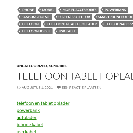
IPHONE
MOBIEL
MOBIEL ACCESSOIRES
POWERBANK
SAMSUNG HOESJE
SCREENPROTECTOR
SMARTPHONEHOESJE
TELEFOON
TELEFOON EN TABLET OPLADER
TELEFOONACCES
TELEFOONHOESJE
USB KABEL
UNCATEGORIZED
,
XL MOBIEL
TELEFOON TABLET OPLA
AUGUSTUS 1, 2021
EEN REACTIE PLAATSEN
telefoon en tablet oplader
powerbank
autolader
iphone kabel
usb kabel