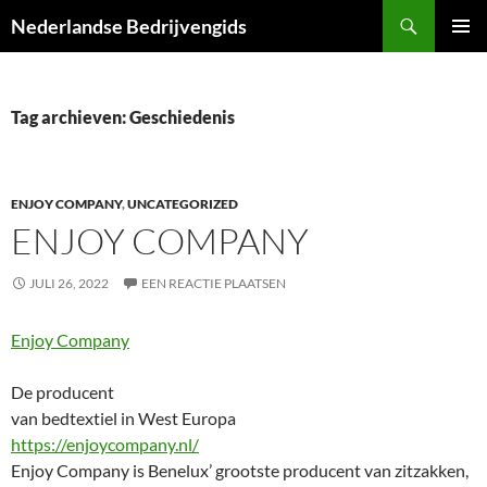
Ga
Zoeken
Nederlandse Bedrijvengids
naar
PRIMAI
de
MENU
inhoud
Tag archieven: Geschiedenis
ENJOY COMPANY
,
UNCATEGORIZED
ENJOY COMPANY
JULI 26, 2022
EEN REACTIE PLAATSEN
Enjoy Company
De producent
van bedtextiel in West Europa
https://enjoycompany.nl/
Enjoy Company is Benelux’ grootste producent van zitzakken,