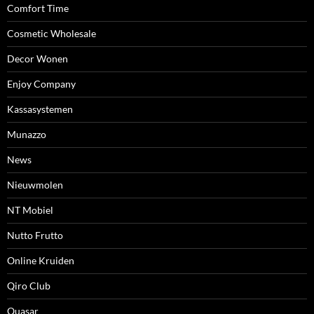
Comfort Time
Cosmetic Wholesale
Decor Wonen
Enjoy Company
Kassasystemen
Munazzo
News
Nieuwmolen
NT Mobiel
Nutto Frutto
Online Kruiden
Qiro Club
Quasar