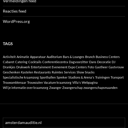
Vermeldingen feed
Reacties feed
WordPress.org
TAGS
Activiteit
Animatie
Apparatuur
Auditorium
Bars & Lounges
Brunch
Business Centers
Cabaret
Catering
Cocktails
Conferentiecentra
Dagvoorzitter
Dans
Decoratie
DJ
Drankjes
Drukwerk
Entertainment
Evenement
Expo Centers
Foto
Gastheer
Gastvrouw
Geschenken
Kastelen
Restaurants
Ruimtes
Services
Show
Snacks
Specialistische kraamzorg
Sporthallen
Spreker
Stadions & Arena's
Trainingen
Transport
Trouwambtenaar
Trouwzalen
Vacature kraamzorg
Villa's
Webpagina
Wil je informatie over kraamzorg
Zwanger
Zwangerschap
zwangerschapsmaanden
amsterdamauditie.nl