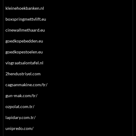
kleinehoekbanken.nl
boxspringmettvlift.eu
cinewallmethaard.eu
goedkopebedden.eu
goedkopestoelen.eu
visgraatsalontafel.nl
2hendustriyel.com
cagsanmakine.com/tr/
gun-mak.com/tr/
ozpolat.com.tr/
lapidary.com.tr/
unipredo.com/