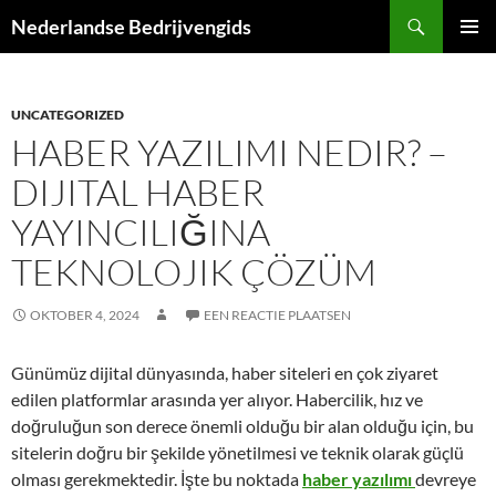
Ga
Zoeken
Nederlandse Bedrijvengids
naar
PRIMAI
de
MENU
inhoud
UNCATEGORIZED
HABER YAZILIMI NEDIR? –
DIJITAL HABER
YAYINCILIĞINA
TEKNOLOJIK ÇÖZÜM
OKTOBER 4, 2024
EEN REACTIE PLAATSEN
Günümüz dijital dünyasında, haber siteleri en çok ziyaret
edilen platformlar arasında yer alıyor. Habercilik, hız ve
doğruluğun son derece önemli olduğu bir alan olduğu için, bu
sitelerin doğru bir şekilde yönetilmesi ve teknik olarak güçlü
olması gerekmektedir. İşte bu noktada
haber yazılımı
devreye