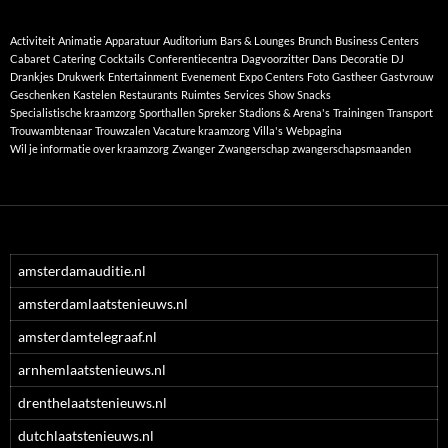
Activiteit
Animatie
Apparatuur
Auditorium
Bars & Lounges
Brunch
Business Centers
Cabaret
Catering
Cocktails
Conferentiecentra
Dagvoorzitter
Dans
Decoratie
DJ
Drankjes
Drukwerk
Entertainment
Evenement
Expo Centers
Foto
Gastheer
Gastvrouw
Geschenken
Kastelen
Restaurants
Ruimtes
Services
Show
Snacks
Specialistische kraamzorg
Sporthallen
Spreker
Stadions & Arena's
Trainingen
Transport
Trouwambtenaar
Trouwzalen
Vacature kraamzorg
Villa's
Webpagina
Wil je informatie over kraamzorg
Zwanger
Zwangerschap
zwangerschapsmaanden
amsterdamauditie.nl
amsterdamlaatstenieuws.nl
amsterdamtelegraaf.nl
arnhemlaatstenieuws.nl
drenthelaatstenieuws.nl
dutchlaatstenieuws.nl