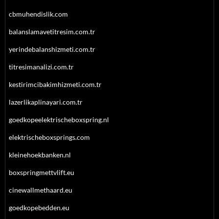
cbmuhendislik.com
balanslamavetitresim.com.tr
yerindebalanshizmeti.com.tr
titresimanalizi.com.tr
kestirimcibakimhizmeti.com.tr
lazerlikaplinayari.com.tr
goedkopeelektrischeboxspring.nl
elektrischeboxsprings.com
kleinehoekbanken.nl
boxspringmettvlift.eu
cinewallmethaard.eu
goedkopebedden.eu