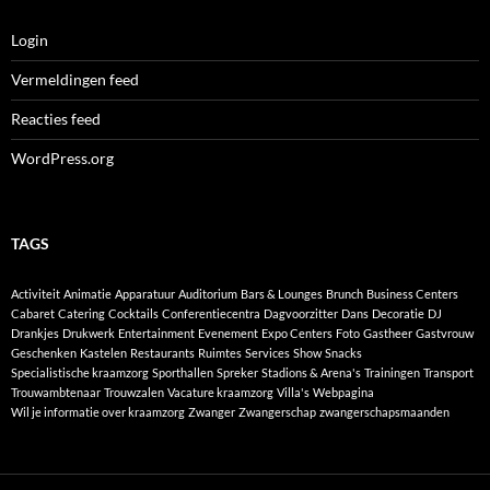
Login
Vermeldingen feed
Reacties feed
WordPress.org
TAGS
Activiteit
Animatie
Apparatuur
Auditorium
Bars & Lounges
Brunch
Business Centers
Cabaret
Catering
Cocktails
Conferentiecentra
Dagvoorzitter
Dans
Decoratie
DJ
Drankjes
Drukwerk
Entertainment
Evenement
Expo Centers
Foto
Gastheer
Gastvrouw
Geschenken
Kastelen
Restaurants
Ruimtes
Services
Show
Snacks
Specialistische kraamzorg
Sporthallen
Spreker
Stadions & Arena's
Trainingen
Transport
Trouwambtenaar
Trouwzalen
Vacature kraamzorg
Villa's
Webpagina
Wil je informatie over kraamzorg
Zwanger
Zwangerschap
zwangerschapsmaanden