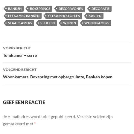
BANKEN
BOXSPRINGS
DECOR WONEN
DECORATIE
EETKAMER BANKEN
EETKAMER STOELEN
KASTEN
SLAAPKAMERS
STOELEN
WONEN
WOONKAMERS
Bericht
VORIG BERICHT
navigatie
Tuinkamer – serre
VOLGEND BERICHT
Woonkamers, Boxspring met opbergruimte, Banken kopen
GEEF EEN REACTIE
Je e-mailadres wordt niet gepubliceerd.
Vereiste velden zijn
gemarkeerd met
*