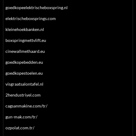
goedkopeelektrischeboxspring.nl
elektrischeboxsprings.com
kleinehoekbanken.nl
boxspringmettvlift.eu
cinewallmethaard.eu
goedkopebedden.eu
goedkopestoelen.eu
visgraatsalontafel.nl
2hendustriyel.com
cagsanmakine.com/tr/
gun-mak.com/tr/
ozpolat.com.tr/