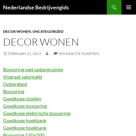
Ga
Zoeken
Nederlandse Bedrijvengids
naar
PRIMAI
de
MENU
inhoud
DECOR WONEN
,
UNCATEGORIZED
DECOR WONEN
FEBRUARI 21, 2023
EEN REACTIE PLAATSEN
Boxspring met opbergruimte
Visgraat salontafel
Opbergbed
Boxspring
Goedkope stoelen
Goedkope boxspring
Goedkope elektrische boxspring
Goedkope hoekbank
Goedkope hoekbank
Boxspring 120×200