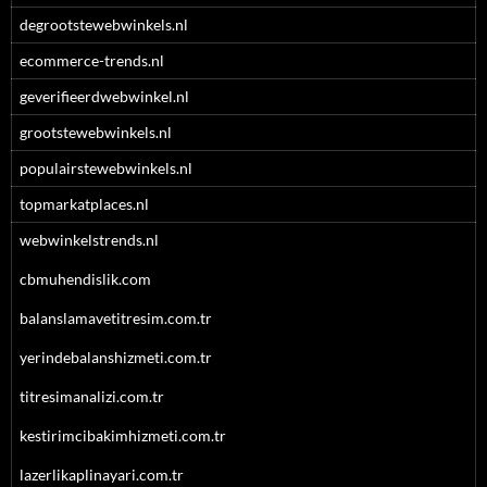
degrootstewebwinkels.nl
ecommerce-trends.nl
geverifieerdwebwinkel.nl
grootstewebwinkels.nl
populairstewebwinkels.nl
topmarkatplaces.nl
webwinkelstrends.nl
cbmuhendislik.com
balanslamavetitresim.com.tr
yerindebalanshizmeti.com.tr
titresimanalizi.com.tr
kestirimcibakimhizmeti.com.tr
lazerlikaplinayari.com.tr