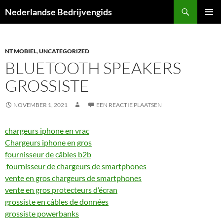
Ga
Zoeken
Nederlandse Bedrijvengids
naar
PRIMAI
de
MENU
inhoud
NT MOBIEL
,
UNCATEGORIZED
BLUETOOTH SPEAKERS
GROSSISTE
NOVEMBER 1, 2021
EEN REACTIE PLAATSEN
chargeurs iphone en vrac
Chargeurs iphone en gros
fournisseur de câbles b2b
fournisseur de chargeurs de smartphones
vente en gros chargeurs de smartphones
vente en gros protecteurs d’écran
​​grossiste en câbles de données
grossiste powerbanks