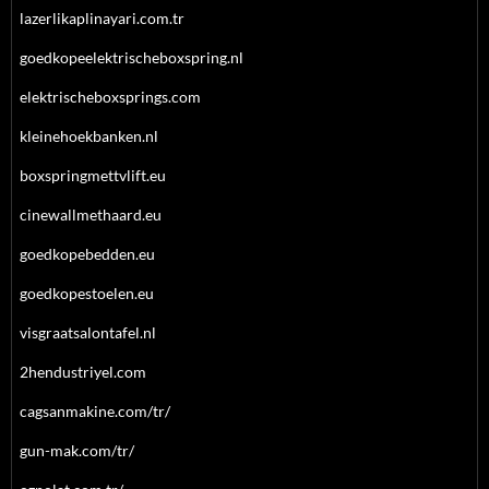
lazerlikaplinayari.com.tr
goedkopeelektrischeboxspring.nl
elektrischeboxsprings.com
kleinehoekbanken.nl
boxspringmettvlift.eu
cinewallmethaard.eu
goedkopebedden.eu
goedkopestoelen.eu
visgraatsalontafel.nl
2hendustriyel.com
cagsanmakine.com/tr/
gun-mak.com/tr/