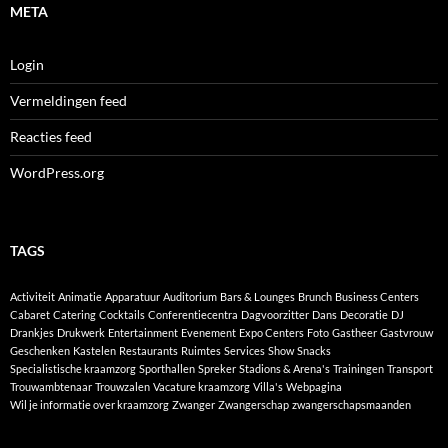
META
Login
Vermeldingen feed
Reacties feed
WordPress.org
TAGS
Activiteit
Animatie
Apparatuur
Auditorium
Bars & Lounges
Brunch
Business Centers
Cabaret
Catering
Cocktails
Conferentiecentra
Dagvoorzitter
Dans
Decoratie
DJ
Drankjes
Drukwerk
Entertainment
Evenement
Expo Centers
Foto
Gastheer
Gastvrouw
Geschenken
Kastelen
Restaurants
Ruimtes
Services
Show
Snacks
Specialistische kraamzorg
Sporthallen
Spreker
Stadions & Arena's
Trainingen
Transport
Trouwambtenaar
Trouwzalen
Vacature kraamzorg
Villa's
Webpagina
Wil je informatie over kraamzorg
Zwanger
Zwangerschap
zwangerschapsmaanden